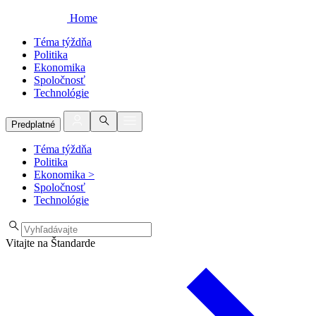
Home
Téma týždňa
Politika
Ekonomika
Spoločnosť
Technológie
Predplatné
Téma týždňa
Politika
Ekonomika
>
Spoločnosť
Technológie
Vitajte na Štandarde