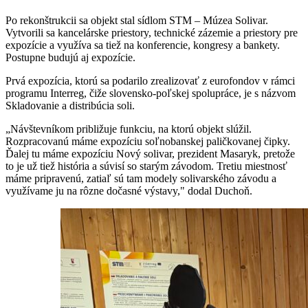
Po rekonštrukcii sa objekt stal sídlom STM – Múzea Solivar.
Vytvorili sa kancelárske priestory, technické zázemie a priestory pre
expozície a využíva sa tiež na konferencie, kongresy a bankety.
Postupne budujú aj expozície.
Prvá expozícia, ktorú sa podarilo zrealizovať z eurofondov v rámci
programu Interreg, čiže slovensko-poľskej spolupráce, je s názvom
Skladovanie a distribúcia soli.
„Návštevníkom približuje funkciu, na ktorú objekt slúžil.
Rozpracovanú máme expozíciu soľnobanskej paličkovanej čipky.
Ďalej tu máme expozíciu Nový solivar, prezident Masaryk, pretože
to je už tiež história a súvisí so starým závodom. Tretiu miestnosť
máme pripravenú, zatiaľ sú tam modely solivarského závodu a
využívame ju na rôzne dočasné výstavy," dodal Duchoň.