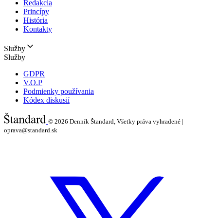
Redakcia
Princípy
História
Kontakty
Služby
Služby
GDPR
V.O.P
Podmienky používania
Kódex diskusií
© 2026
Denník Štandard, Všetky práva vyhradené |
oprava@standard.sk