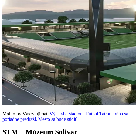
Mohlo by Vás zaujímať
Výstavba štadióna Futbal Tatran aréna sa
poriadne predraží. Mesto sa bude súdiť
STM – Múzeum Solivar