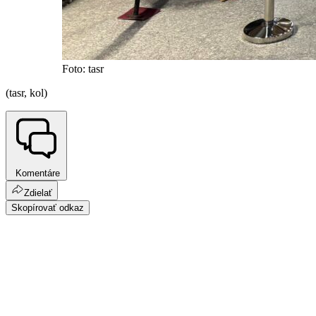
Foto: tasr
(tasr, kol)
Komentáre
Zdielať
Skopírovať odkaz