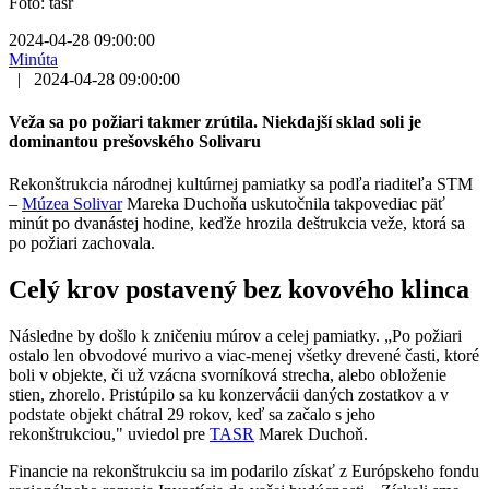
Foto: tasr
2024-04-28 09:00:00
Minúta
|
2024-04-28 09:00:00
Veža sa po požiari takmer zrútila. Niekdajší sklad soli je
dominantou prešovského Solivaru
Rekonštrukcia národnej kultúrnej pamiatky sa podľa riaditeľa STM
–
Múzea Solivar
Mareka Duchoňa uskutočnila takpovediac päť
minút po dvanástej hodine, keďže hrozila deštrukcia veže, ktorá sa
po požiari zachovala.
Celý krov postavený bez kovového klinca
Následne by došlo k zničeniu múrov a celej pamiatky. „Po požiari
ostalo len obvodové murivo a viac-menej všetky drevené časti, ktoré
boli v objekte, či už vzácna svorníková strecha, alebo obloženie
stien, zhorelo. Pristúpilo sa ku konzervácii daných zostatkov a v
podstate objekt chátral 29 rokov, keď sa začalo s jeho
rekonštrukciou," uviedol pre
TASR
Marek Duchoň.
Financie na rekonštrukciu sa im podarilo získať z Európskeho fondu