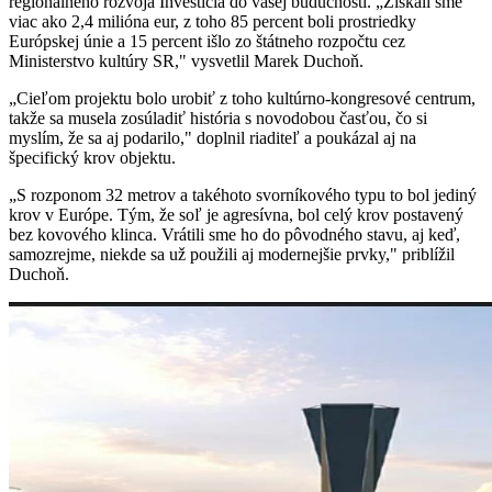
regionálneho rozvoja Investícia do vašej budúcnosti. „Získali sme
viac ako 2,4 milióna eur, z toho 85 percent boli prostriedky
Európskej únie a 15 percent išlo zo štátneho rozpočtu cez
Ministerstvo kultúry SR," vysvetlil Marek Duchoň.
„Cieľom projektu bolo urobiť z toho kultúrno-kongresové centrum,
takže sa musela zosúladiť história s novodobou časťou, čo si
myslím, že sa aj podarilo," doplnil riaditeľ a poukázal aj na
špecifický krov objektu.
„S rozponom 32 metrov a takéhoto svorníkového typu to bol jediný
krov v Európe. Tým, že soľ je agresívna, bol celý krov postavený
bez kovového klinca. Vrátili sme ho do pôvodného stavu, aj keď,
samozrejme, niekde sa už použili aj modernejšie prvky," priblížil
Duchoň.