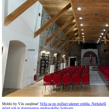
Mohlo by Vás zaujímať
Veža sa po požiari takmer zrútila. Niekdajší
sklad soli je dominantou prešovského Solivaru