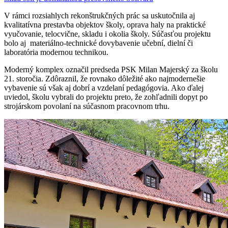
V rámci rozsiahlych rekonštrukčných prác sa uskutočnila aj
kvalitatívna prestavba objektov školy, oprava haly na praktické
vyučovanie, telocvične, skladu i okolia školy. Súčasťou projektu
bolo aj
materiálno-technické dovybavenie učební, dielní či
laboratória modernou technikou.
Moderný komplex označil predseda PSK Milan Majerský za školu
21. storočia. Zdôraznil, že rovnako dôležité ako najmodernešie
vybavenie sú však aj dobrí a vzdelaní pedagógovia. Ako ďalej
uviedol, školu vybrali do projektu preto, že zohľadnili dopyt po
strojárskom povolaní na súčasnom pracovnom trhu.