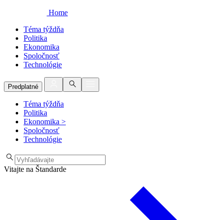
Home
Téma týždňa
Politika
Ekonomika
Spoločnosť
Technológie
Predplatné
Téma týždňa
Politika
Ekonomika
>
Spoločnosť
Technológie
Vitajte na Štandarde