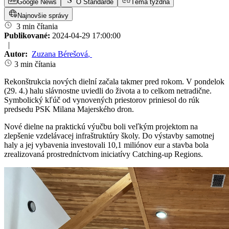
Google News
O Štandarde
Téma týždňa
Najnovšie správy
3 min čítania
Publikované:
2024-04-29 17:00:00
|
Autor:
Zuzana Bérešová
,
3 min čítania
Rekonštrukcia nových dielní začala takmer pred rokom. V pondelok
(29. 4.) halu slávnostne uviedli do života a to celkom netradične.
Symbolický kľúč od vynovených priestorov priniesol do rúk
predsedu PSK Milana Majerského dron.
Nové dielne na praktickú výučbu boli veľkým projektom na
zlepšenie vzdelávacej infraštruktúry školy. Do výstavby samotnej
haly a jej vybavenia investovali 10,1 miliónov eur a stavba bola
zrealizovaná prostredníctvom iniciatívy Catching-up Regions.