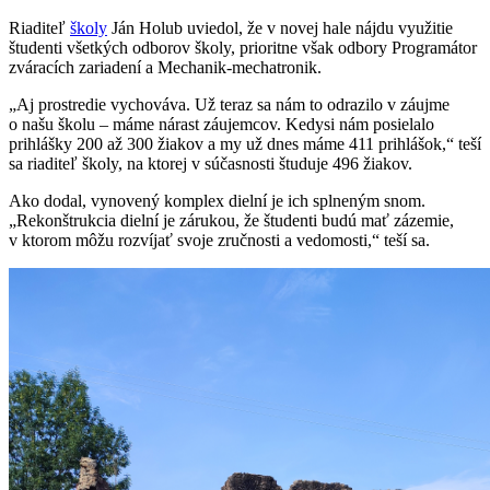
Riaditeľ
školy
Ján Holub uviedol, že v novej hale nájdu využitie
študenti všetkých odborov školy, prioritne však odbory Programátor
zváracích zariadení a Mechanik-mechatronik.
„Aj prostredie vychováva. Už teraz sa nám to odrazilo v záujme
o našu školu – máme nárast záujemcov. Kedysi nám posielalo
prihlášky 200 až 300 žiakov a my už dnes máme 411 prihlášok,“ teší
sa riaditeľ školy, na ktorej v súčasnosti študuje 496 žiakov.
Ako dodal, vynovený komplex dielní je ich splneným snom.
„Rekonštrukcia dielní je zárukou, že študenti budú mať zázemie,
v ktorom môžu rozvíjať svoje zručnosti a vedomosti,“ teší sa.