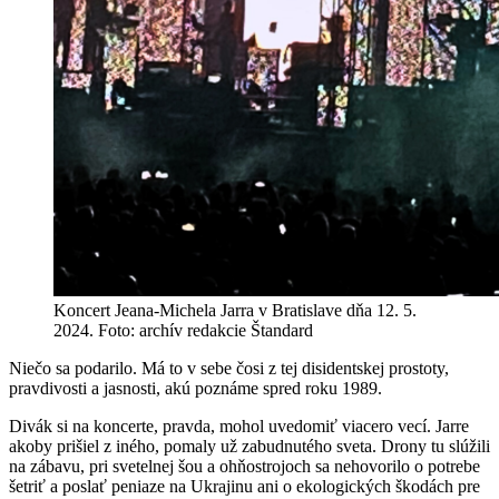
Koncert Jeana-Michela Jarra v Bratislave dňa 12. 5.
2024. Foto: archív redakcie Štandard
Niečo sa podarilo. Má to v sebe čosi z tej disidentskej prostoty,
pravdivosti a jasnosti, akú poznáme spred roku 1989.
Divák si na koncerte, pravda, mohol uvedomiť viacero vecí. Jarre
akoby prišiel z iného, pomaly už zabudnutého sveta. Drony tu slúžili
na zábavu, pri svetelnej šou a ohňostrojoch sa nehovorilo o potrebe
šetriť a poslať peniaze na Ukrajinu ani o ekologických škodách pre