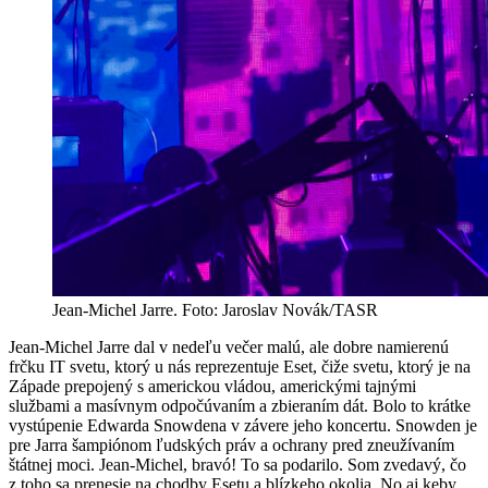
Jean-Michel Jarre. Foto: Jaroslav Novák/TASR
Jean-Michel Jarre dal v nedeľu večer malú, ale dobre namierenú
frčku IT svetu, ktorý u nás reprezentuje Eset, čiže svetu, ktorý je na
Západe prepojený s americkou vládou, americkými tajnými
službami a masívnym odpočúvaním a zbieraním dát. Bolo to krátke
vystúpenie Edwarda Snowdena v závere jeho koncertu. Snowden je
pre Jarra šampiónom ľudských práv a ochrany pred zneužívaním
štátnej moci. Jean-Michel, bravó! To sa podarilo. Som zvedavý, čo
z toho sa prenesie na chodby Esetu a blízkeho okolia. No aj keby