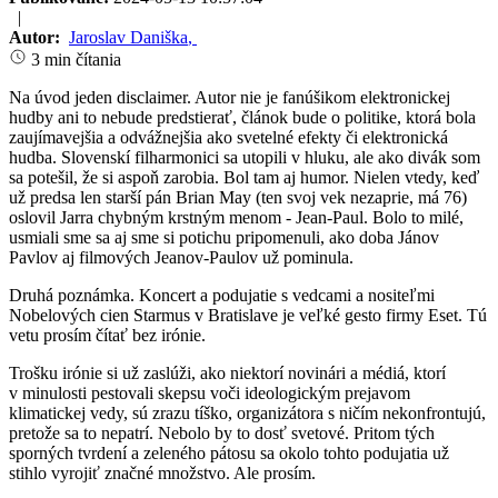
|
Autor:
Jaroslav Daniška
,
3 min čítania
Na úvod jeden disclaimer. Autor nie je fanúšikom elektronickej
hudby ani to nebude predstierať, článok bude o politike, ktorá bola
zaujímavejšia a odvážnejšia ako svetelné efekty či elektronická
hudba. Slovenskí filharmonici sa utopili v hluku, ale ako divák som
sa potešil, že si aspoň zarobia. Bol tam aj humor. Nielen vtedy, keď
už predsa len starší pán Brian May (ten svoj vek nezaprie, má 76)
oslovil Jarra chybným krstným menom - Jean-Paul. Bolo to milé,
usmiali sme sa aj sme si potichu pripomenuli, ako doba Jánov
Pavlov aj filmových Jeanov-Paulov už pominula.
Druhá poznámka. Koncert a podujatie s vedcami a nositeľmi
Nobelových cien Starmus v Bratislave je veľké gesto firmy Eset. Tú
vetu prosím čítať bez irónie.
Trošku irónie si už zaslúži, ako niektorí novinári a médiá, ktorí
v minulosti pestovali skepsu voči ideologickým prejavom
klimatickej vedy, sú zrazu tíško, organizátora s ničím nekonfrontujú,
pretože sa to nepatrí. Nebolo by to dosť svetové. Pritom tých
sporných tvrdení a zeleného pátosu sa okolo tohto podujatia už
stihlo vyrojiť značné množstvo. Ale prosím.