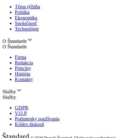
Téma týždňa
Politika
Ekonomika
Spoločnosť
Technológie
O Štandarde
O Štandarde
Firma
Redakcia
Princípy
História
Kontakty
Služby
Služby
GDPR
V.O.P
Podmienky používania
Kódex diskusií
© 2026
Denník Štandard, Všetky práva vyhradené |