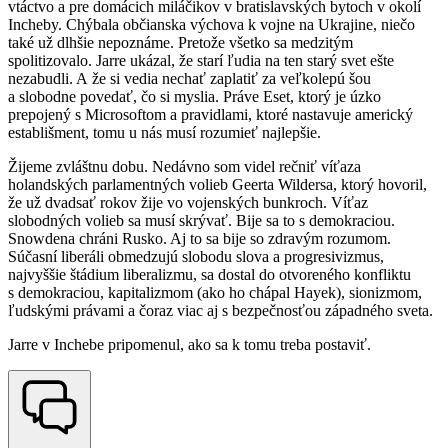
vtáctvo a pre domácich miláčikov v bratislavských bytoch v okolí
Incheby. Chýbala občianska výchova k vojne na Ukrajine, niečo
také už dlhšie nepoznáme. Pretože všetko sa medzitým
spolitizovalo. Jarre ukázal, že starí ľudia na ten starý svet ešte
nezabudli. A že si vedia nechať zaplatiť za veľkolepú šou
a slobodne povedať, čo si myslia. Práve Eset, ktorý je úzko
prepojený s Microsoftom a pravidlami, ktoré nastavuje americký
establišment, tomu u nás musí rozumieť najlepšie.
Žijeme zvláštnu dobu. Nedávno som videl rečniť víťaza
holandských parlamentných volieb Geerta Wildersa, ktorý hovoril,
že už dvadsať rokov žije vo vojenských bunkroch. Víťaz
slobodných volieb sa musí skrývať. Bije sa to s demokraciou.
Snowdena chráni Rusko. Aj to sa bije so zdravým rozumom.
Súčasní liberáli obmedzujú slobodu slova a progresivizmus,
najvyššie štádium liberalizmu, sa dostal do otvoreného konfliktu
s demokraciou, kapitalizmom (ako ho chápal Hayek), sionizmom,
ľudskými právami a čoraz viac aj s bezpečnosťou západného sveta.
Jarre v Inchebe pripomenul, ako sa k tomu treba postaviť.