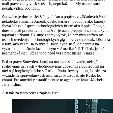
mali práve vtedy vosk v ušiach, neprekáža to. My ostatní sme
počuli, videli, pochopili.
Snowden je dnes ruský štátny občan a popiera v základných črtách
nekritické vnímanie Ameriky. Jeho kariéra - podobne ako kariéry
Steva Jobsa a úspech technologických firiem ako Apple, Google,
dnes to platí pre lídrov na trhu AI - je úzko prepojená s americkými
tajnými službami. Existuje známy výrok, že bez tých služieb by
úspech uvedených technologických gigantov vyzeral inak. Diskusia
o tom, ako veľmi sa to týka aj sociálnych sietí, len nabrala na
význame po obštrukciách, ktorým v Amerike čelí TikTok, jediná
neamerická sieť. Už sa toho nedá veľa predstierať, všakže.
Bol to práve Snowden, ktorý na masívne sledovanie, nelegálne
sťahovanie dát a ich vyhodnocovanie upozornil a odvtedy žil na
úteku (Hongkong) alebo v Rusku. Putin, bývalý agent, ho síce za
vyzradenie spravodajských informácií kritizoval, ale Rusko ho
chráni. Pre americký establišment je to agent, pre Jeana-Michela
Jarra hrdina.
A u nás za tento odkaz zaplatil Eset.