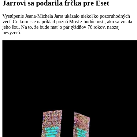
Jarrovi sa podarila frčka pre Eset
Vystúpenie Jeana-Michela Jarra ukázalo niekoľko pozoruhodných
vecí. Celkom iste napríklad pozná Most z budúcnosti, ako sa volala
jeho šou. Na to, že bude mať o pár týždňov 76 rokov, naozaj
nevyzerá.