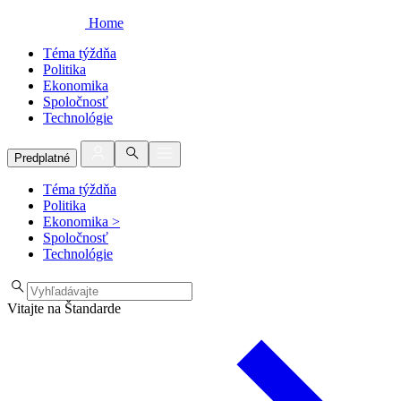
Home
Téma týždňa
Politika
Ekonomika
Spoločnosť
Technológie
Predplatné
Téma týždňa
Politika
Ekonomika
>
Spoločnosť
Technológie
Vitajte na Štandarde