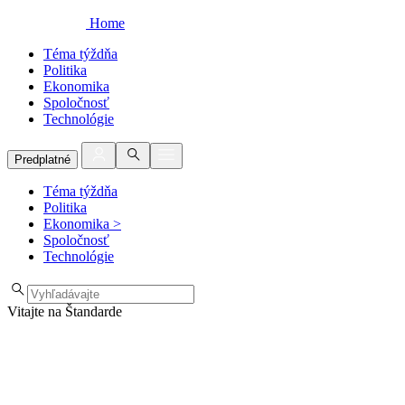
Home
Téma týždňa
Politika
Ekonomika
Spoločnosť
Technológie
Predplatné
Téma týždňa
Politika
Ekonomika
>
Spoločnosť
Technológie
Vitajte na Štandarde