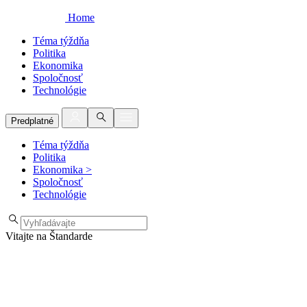
Home
Téma týždňa
Politika
Ekonomika
Spoločnosť
Technológie
Predplatné
Téma týždňa
Politika
Ekonomika
>
Spoločnosť
Technológie
Vitajte na Štandarde