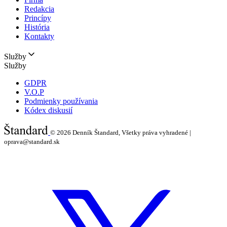
Redakcia
Princípy
História
Kontakty
Služby
Služby
GDPR
V.O.P
Podmienky používania
Kódex diskusií
© 2026
Denník Štandard, Všetky práva vyhradené |
oprava@standard.sk