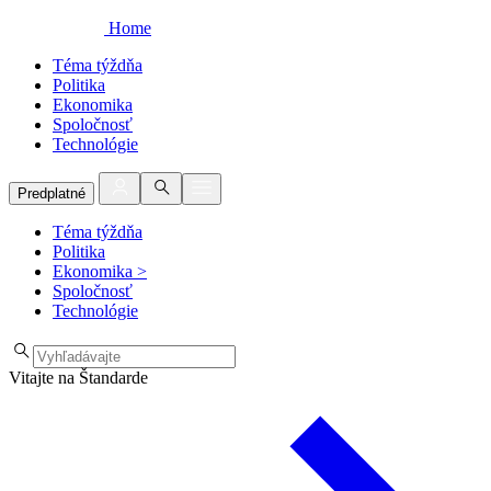
Home
Téma týždňa
Politika
Ekonomika
Spoločnosť
Technológie
Predplatné
Téma týždňa
Politika
Ekonomika
>
Spoločnosť
Technológie
Vitajte na Štandarde