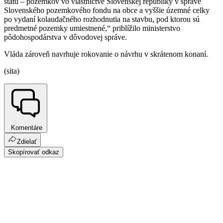
štátu – pozemkov vo vlastníctve Slovenskej republiky v správe
Slovenského pozemkového fondu na obce a vyššie územné celky
po vydaní kolaudačného rozhodnutia na stavbu, pod ktorou sú
predmetné pozemky umiestnené,“ priblížilo ministerstvo
pôdohospodárstva v dôvodovej správe.
Vláda zároveň navrhuje rokovanie o návrhu v skrátenom konaní.
(sita)
Komentáre
Zdielať
Skopírovať odkaz