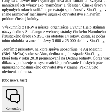
Číny, sa z názvov miest vytrácajú slová ako "sultán" a "svätyňa", a
nahrádzajú ich výrazy ako "harmónia" a "šťastie". Čínske úrady v
uplynulých rokoch radikálne pretvárajú spoločnosť v Sin-ťiangu v
snahe asimilovať menšinové ujgurské obyvateľstvo s hlavným
prúdom čínskej kultúry.
Výskumníci z HRW a nórskej organizácie Uyghur Hjelp skúmali
názvy dedín v Sin-ťiangu z webovej stránky čínskeho Národného
štatistického úradu (NBSC) za obdobie 14 rokov. Zistili, že počas
tohto obdobia sa zmenili názvy 3 600 z 25 000 dedín v Sin-ťiangu.
Jedným z príkladov, na ktoré správa upozorňuje, je Aq Meschit
(Biela Mešita) v okrese Akto, dedina na juhozápade Sin-ťiangu,
ktorá bola v roku 2018 premenovaná na Dedinu Jednoty. Čoraz viac
dôkazov poukazuje na systematické porušovanie ľudských práv
ujgurského moslimského obyvateľstva v krajine. Peking tieto
obvinenia odmieta.
(bbc news, tasr)
Komentáre