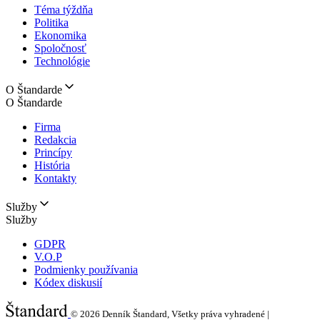
Téma týždňa
Politika
Ekonomika
Spoločnosť
Technológie
O Štandarde
O Štandarde
Firma
Redakcia
Princípy
História
Kontakty
Služby
Služby
GDPR
V.O.P
Podmienky používania
Kódex diskusií
© 2026
Denník Štandard, Všetky práva vyhradené |