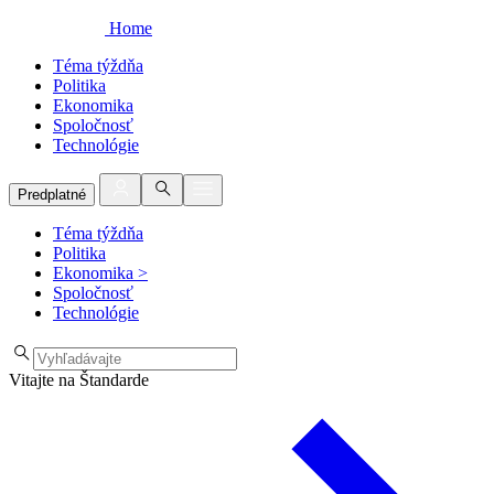
Home
Téma týždňa
Politika
Ekonomika
Spoločnosť
Technológie
Predplatné
Téma týždňa
Politika
Ekonomika
>
Spoločnosť
Technológie
Vitajte na Štandarde