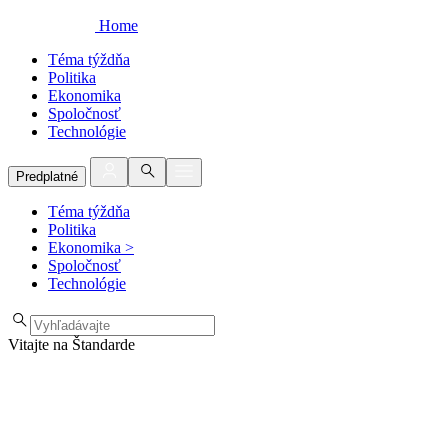
Home
Téma týždňa
Politika
Ekonomika
Spoločnosť
Technológie
Predplatné
Téma týždňa
Politika
Ekonomika
>
Spoločnosť
Technológie
Vitajte na Štandarde