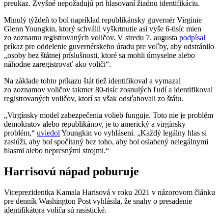
preukaz. Zvyšné nepožadujú pri hlasovaní žiadnu identifikáciu.
Minulý týždeň to bol napríklad republikánsky guvernér Virgínie
Glenn Youngkin, ktorý schválil vyškrtnutie asi vyše 6-tisíc mien
zo zoznamu registrovaných voličov. V stredu 7. augusta
podpísal
príkaz pre oddelenie guvernérskeho úradu pre voľby, aby odstránilo
„osoby bez štátnej príslušnosti, ktoré sa mohli úmyselne alebo
náhodne zaregistrovať ako voliči“.
Na základe tohto príkazu štát tiež identifikoval a vymazal
zo zoznamov voličov takmer 80-tisíc zosnulých ľudí a identifikoval
registrovaných voličov, ktorí sa však odsťahovali zo štátu.
„Virgínsky model zabezpečenia volieb funguje. Toto nie je problém
demokratov alebo republikánov, je to americký a virgínsky
problém,“
uviedol
Youngkin vo vyhlásení. „Každý legálny hlas si
zaslúži, aby bol spočítaný bez toho, aby bol oslabený nelegálnymi
hlasmi alebo nepresnými strojmi.“
Harrisovú nápad poburuje
Viceprezidentka Kamala Harisová v roku 2021 v názorovom článku
pre denník Washington Post vyhlásila, že snahy o presadenie
identifikátora voliča sú rasistické.