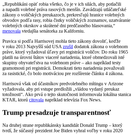
„Republikáni opäť robia všetko, čo je v ich silách, aby potlačili
a napadli volebné práva rasových menšín. Zavádzajú utláčateľské
zákony o voličských preukazoch, prekresľujú hranice volebných
obvodov podľa rasy, robia čistky voličských zoznamov, uzatváranie
volebných okrskov a skrátené dni predčasného hlasovania,“
menovala
vtedajšia senátorka za Kaliforniu.
Pravica si podľa Harrisovej mohla tieto zákony dovoliť, keďže
v roku 2013 Najvyšší súd USA
zrušil
dodatok zákona o volebnom
práve, ktorý vyžadoval úľavy pri registrácii voličov. Do roku 1965
platili na úrovni štátov viaceré nariadenia, ktoré obmedzovali isté
skupiny obyvateľstva na volebnom práve – ako napríklad testy
gramotnosti pri registrácii. Demokrati tieto nariadenia považovali
za rasistické, čo bolo motiváciou pre rozšírenie článku 4 zákona.
Harrisová však od účastníkov predvolebného mítingu v Arizone
vyžadovala, aby pri vstupe predložili „vládou vydaný preukaz
totožnosti“. Ako prvá o tejto skutočnosti informovala lokálna stanica
KTAR, ktorú
citovala
napríklad televízia Fox News.
Trump presadzuje transparentnosť
Na druhej strane republikánsky kandidát Donald Trump – ktorý
tvrdí, že súčasný prezident Joe Biden vyhral voľby v roku 2020