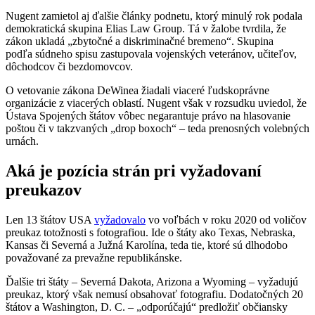
Nugent zamietol aj ďalšie články podnetu, ktorý minulý rok podala
demokratická skupina Elias Law Group. Tá v žalobe tvrdila, že
zákon ukladá „zbytočné a diskriminačné bremeno“. Skupina
podľa súdneho spisu zastupovala vojenských veteránov, učiteľov,
dôchodcov či bezdomovcov.
O vetovanie zákona DeWinea žiadali viaceré ľudskoprávne
organizácie z viacerých oblastí. Nugent však v rozsudku uviedol, že
Ústava Spojených štátov vôbec negarantuje právo na hlasovanie
poštou či v takzvaných „drop boxoch“ – teda prenosných volebných
urnách.
Aká je pozícia strán pri vyžadovaní
preukazov
Len 13 štátov USA
vyžadovalo
vo voľbách v roku 2020 od voličov
preukaz totožnosti s fotografiou. Ide o štáty ako Texas, Nebraska,
Kansas či Severná a Južná Karolína, teda tie, ktoré sú dlhodobo
považované za prevažne republikánske.
Ďalšie tri štáty – Severná Dakota, Arizona a Wyoming – vyžadujú
preukaz, ktorý však nemusí obsahovať fotografiu. Dodatočných 20
štátov a Washington, D. C. – „odporúčajú“ predložiť občiansky