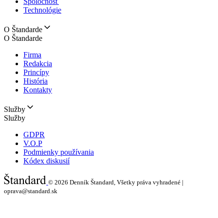
Spoločnosť
Technológie
O Štandarde
O Štandarde
Firma
Redakcia
Princípy
História
Kontakty
Služby
Služby
GDPR
V.O.P
Podmienky používania
Kódex diskusií
© 2026
Denník Štandard, Všetky práva vyhradené |
oprava@standard.sk