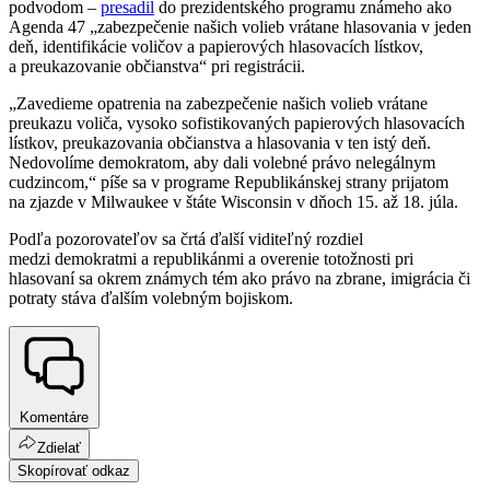
podvodom –
presadil
do prezidentského programu známeho ako
Agenda 47 „zabezpečenie našich volieb vrátane hlasovania v jeden
deň, identifikácie voličov a papierových hlasovacích lístkov,
a preukazovanie občianstva“ pri registrácii.
„Zavedieme opatrenia na zabezpečenie našich volieb vrátane
preukazu voliča, vysoko sofistikovaných papierových hlasovacích
lístkov, preukazovania občianstva a hlasovania v ten istý deň.
Nedovolíme demokratom, aby dali volebné právo nelegálnym
cudzincom,“ píše sa v programe Republikánskej strany prijatom
na zjazde v Milwaukee v štáte Wisconsin v dňoch 15. až 18. júla.
Podľa pozorovateľov sa črtá ďalší viditeľný rozdiel
medzi demokratmi a republikánmi a overenie totožnosti pri
hlasovaní sa okrem známych tém ako právo na zbrane, imigrácia či
potraty stáva ďalším volebným bojiskom.
Komentáre
Zdielať
Skopírovať odkaz