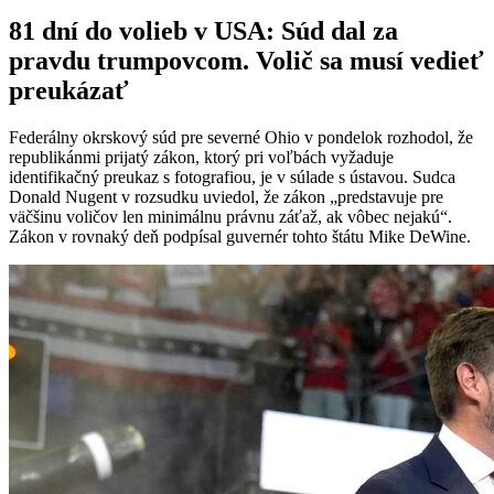
81 dní do volieb v USA: Súd dal za
pravdu trumpovcom. Volič sa musí vedieť
preukázať
Federálny okrskový súd pre severné Ohio v pondelok rozhodol, že
republikánmi prijatý zákon, ktorý pri voľbách vyžaduje
identifikačný preukaz s fotografiou, je v súlade s ústavou. Sudca
Donald Nugent v rozsudku uviedol, že zákon „predstavuje pre
väčšinu voličov len minimálnu právnu záťaž, ak vôbec nejakú“.
Zákon v rovnaký deň podpísal guvernér tohto štátu Mike DeWine.