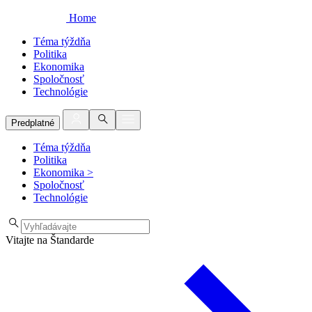
Home
Téma týždňa
Politika
Ekonomika
Spoločnosť
Technológie
Predplatné
Téma týždňa
Politika
Ekonomika
>
Spoločnosť
Technológie
Vitajte na Štandarde