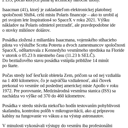
Isaacman (41), ktorý je zakladateľom elektronickej platobnej
spoločnosti Shift4, celú misiu Polaris financuje – ako to urobil aj
pri svojom lete Inspiration4 so SpaceX v roku 2021. Výšku
nákladov na Polaris odmietol prezradiť, ale pravdepodobne ide
o stovky miliónov dolárov.
Posádka zložená z miliardára Isaacmana, vojenského stíhacieho
pilota vo výslužbe Scotta Poteeta a dvoch zamestnancov spoločnosti
SpaceX, odštartovala z Kennedyho vesmírneho strediska na Floride
v utorok o 05.23 h miestneho času (11.23 h SELČ).
Do beztiažového stavu posádka vstúpila približne 14 minút
po štarte.
Počas stredy loď šesťkrát obletela Zem, pričom sa od nej vzdialila
na 1 400 kilometrov, čo je najväčšia vzdialenosť, akú človek
prekonal vo vesmíre od poslednej americkej misie Apollo v roku
1972. Pre porovnanie, Medzinárodná vesmírna stanica (ISS) sa
nachádza vo výške od 370 do 460 kilometrov.
Posádka v stredu strávila niekoľko hodín testovaním pohyblivosti
skafandra, kontrolou polôh v mikrogravitácii, ako aj prípravou
kabíny na fungovanie vo vákuu a na výstup astronautov.
V minulosti vykonávali výstupy do vesmíru iba profesionálni