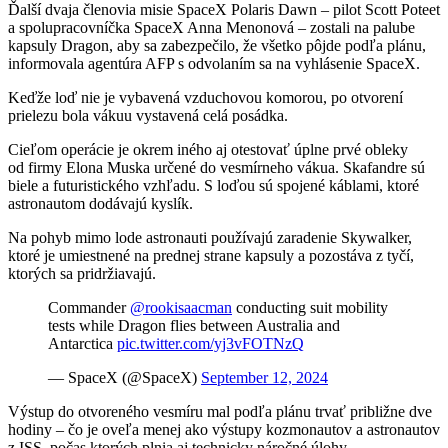
Ďalší dvaja členovia misie SpaceX Polaris Dawn – pilot Scott Poteet
a spolupracovníčka SpaceX Anna Menonová – zostali na palube
kapsuly Dragon, aby sa zabezpečilo, že všetko pôjde podľa plánu,
informovala agentúra AFP s odvolaním sa na vyhlásenie SpaceX.
Keďže loď nie je vybavená vzduchovou komorou, po otvorení
prielezu bola vákuu vystavená celá posádka.
Cieľom operácie je okrem iného aj otestovať úplne prvé obleky
od firmy Elona Muska určené do vesmírneho vákua. Skafandre sú
biele a futuristického vzhľadu. S loďou sú spojené káblami, ktoré
astronautom dodávajú kyslík.
Na pohyb mimo lode astronauti používajú zaradenie Skywalker,
ktoré je umiestnené na prednej strane kapsuly a pozostáva z tyčí,
ktorých sa pridržiavajú.
Commander
@rookisaacman
conducting suit mobility
tests while Dragon flies between Australia and
Antarctica
pic.twitter.com/yj3vFOTNzQ
— SpaceX (@SpaceX)
September 12, 2024
Výstup do otvoreného vesmíru mal podľa plánu trvať približne dve
hodiny – čo je oveľa menej ako výstupy kozmonautov a astronautov
z ISS, počas ktorých plnia aj technicky náročné úlohy.