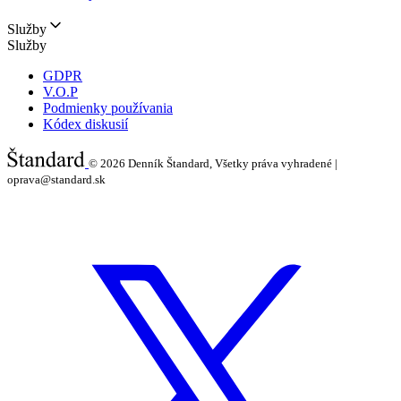
Služby
Služby
GDPR
V.O.P
Podmienky používania
Kódex diskusií
© 2026
Denník Štandard, Všetky práva vyhradené |
oprava@standard.sk