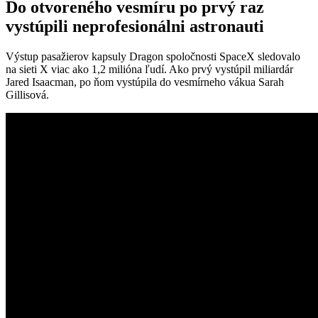
Do otvoreného vesmíru po prvý raz
vystúpili neprofesionálni astronauti
Výstup pasažierov kapsuly Dragon spoločnosti SpaceX sledovalo
na sieti X viac ako 1,2 milióna ľudí. Ako prvý vystúpil miliardár
Jared Isaacman, po ňom vystúpila do vesmírneho vákua Sarah
Gillisová.