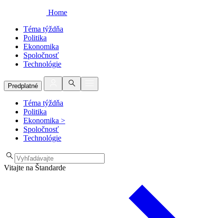
Home
Téma týždňa
Politika
Ekonomika
Spoločnosť
Technológie
Predplatné
Téma týždňa
Politika
Ekonomika
>
Spoločnosť
Technológie
Vitajte na Štandarde