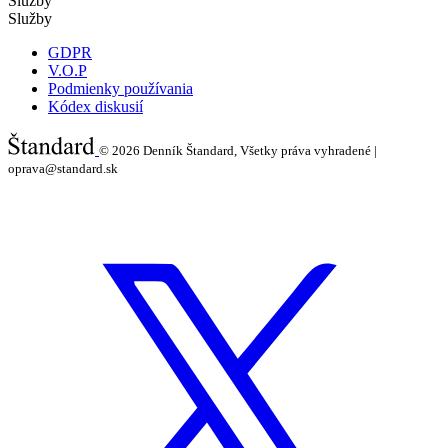
Služby
Služby
GDPR
V.O.P
Podmienky používania
Kódex diskusií
© 2026
Denník Štandard, Všetky práva vyhradené |
oprava@standard.sk