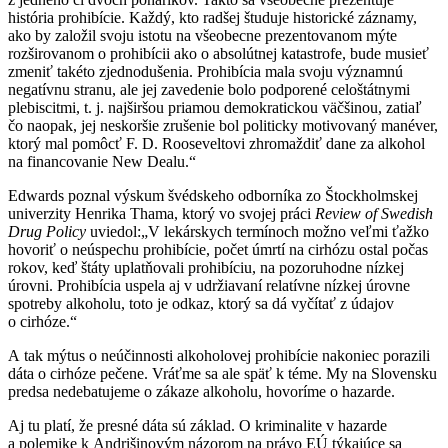
história prohibície. Každý, kto radšej študuje historické záznamy,
ako by založil svoju istotu na všeobecne prezentovanom mýte
rozširovanom o prohibícii ako o absolútnej katastrofe, bude musieť
zmeniť takéto zjednodušenia. Prohibícia mala svoju významnú
negatívnu stranu, ale jej zavedenie bolo podporené celoštátnymi
plebiscitmi, t. j. najširšou priamou demokratickou väčšinou, zatiaľ
čo naopak, jej neskoršie zrušenie bol politicky motivovaný manéver,
ktorý mal pomôcť F. D. Rooseveltovi zhromaždiť dane za alkohol
na financovanie New Dealu.“
Edwards poznal výskum švédskeho odborníka zo Štockholmskej
univerzity Henrika Thama, ktorý vo svojej práci
Review of Swedish
Drug Policy
uviedol:„V lekárskych termínoch možno veľmi ťažko
hovoriť o neúspechu prohibície, počet úmrtí na cirhózu ostal počas
rokov, keď štáty uplatňovali prohibíciu, na pozoruhodne nízkej
úrovni. Prohibícia uspela aj v udržiavaní relatívne nízkej úrovne
spotreby alkoholu, toto je odkaz, ktorý sa dá vyčítať z údajov
o cirhóze.“
A tak mýtus o neúčinnosti alkoholovej prohibície nakoniec porazili
dáta o cirhóze pečene. Vráťme sa ale späť k téme. My na Slovensku
predsa nedebatujeme o zákaze alkoholu, hovoríme o hazarde.
Aj tu platí, že presné dáta sú základ. O kriminalite v hazarde
a polemike k Andrišinovým názorom na právo EÚ týkajúce sa