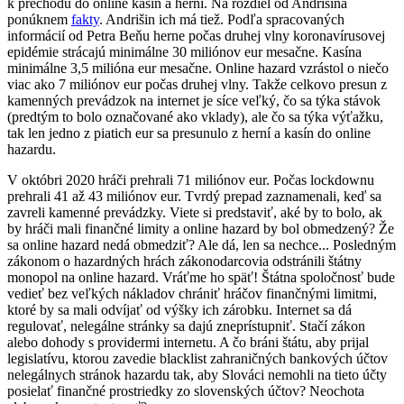
k prechodu do online kasín a herní. Na rozdiel od Andrišina
ponúknem
fakty
. Andrišin ich má tiež. Podľa spracovaných
informácií od Petra Beňu herne počas druhej vlny koronavírusovej
epidémie strácajú minimálne 30 miliónov eur mesačne. Kasína
minimálne 3,5 milióna eur mesačne. Online hazard vzrástol o niečo
viac ako 7 miliónov eur počas druhej vlny. Takže celkovo presun z
kamenných prevádzok na internet je síce veľký, čo sa týka stávok
(predtým to bolo označované ako vklady), ale čo sa týka výťažku,
tak len jedno z piatich eur sa presunulo z herní a kasín do online
hazardu.
V októbri 2020 hráči prehrali 71 miliónov eur. Počas lockdownu
prehrali 41 až 43 miliónov eur. Tvrdý prepad zaznamenali, keď sa
zavreli kamenné prevádzky. Viete si predstaviť, aké by to bolo, ak
by hráči mali finančné limity a online hazard by bol obmedzený? Že
sa online hazard nedá obmedziť? Ale dá, len sa nechce... Posledným
zákonom o hazardných hrách zákonodarcovia odstránili štátny
monopol na online hazard. Vráťme ho späť! Štátna spoločnosť bude
vedieť bez veľkých nákladov chrániť hráčov finančnými limitmi,
ktoré by sa mali odvíjať od výšky ich zárobku. Internet sa dá
regulovať, nelegálne stránky sa dajú zneprístupniť. Stačí zákon
alebo dohody s providermi internetu. A čo bráni štátu, aby prijal
legislatívu, ktorou zavedie blacklist zahraničných bankových účtov
nelegálnych stránok hazardu tak, aby Slováci nemohli na tieto účty
posielať finančné prostriedky zo slovenských účtov? Neochota