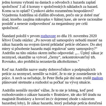
jednu korunu vybratú na daniach a odvodoch z hazardu zaplatí
spoločnosť 3 až 4 koruny v spoločenských nákladoch za hazard.
Komu sa to oplatí? Cynikovi alebo rozumnému hospodárovi?
Vyjadrenia Andrišina sú ďalším dôvodom, prečo nie je dobré mať
úrad, ktorého zaujíma mikroplus v štátnej kase, ale nevie racionálne
posúdiť a nenesie zodpovednosť za megamínusy pre celú
spoločnosť.
Štandard položil v prvom
rozhovore
zo dňa 19. novembra 2020
šéfovi Úradu otázku: „Po novom už samosprávy nebudú musieť na
zákaz hazardu na svojom území prikladať petície občanov. Do akej
miery si pôsobenie hazardu majú regulovať samy samosprávy?“
Andrišin na túto otázku okrem iného odpovedal: „... Úplný zákaz je
nezmysel, okamžite sa vytvorí „čierny“, nekontrolovateľný trh.
Rovnako, ako prohibícia nezastavila alkoholizmus.“
Keď raz Andrišin nazve snahy dobrovoľníkov a podpisujúcich
petície za nezmysel, nemôže sa tváriť, že to nie je zosmiešnenie ich
práce. A nech sa nečuduje, že Peter Beňa pár dní nato zrušil
mailom
plánované stretnutie a rozhodol sa počkať na vývoj situácie.
Andrišin nemôže myslieť vážne, že to nie je lobing, keď pred
rozhodovaním o zákaze hazardu v Bratislave, ide ako šéf úradu na
magistrát Bratislavy a hovorí im (v dojemnej zhode s názorom
hazardnej loby), že zákaz hazardu, ktorý požaduje petícia doručená