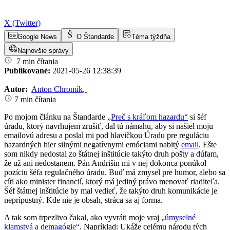
X (Twitter)
Google News
O Štandarde
Téma týždňa
Najnovšie správy
7 min čítania
Publikované:
2021-05-26 12:38:39
|
Autor:
Anton Chromík
,
7 min čítania
Po mojom článku na Štandarde
„Preč s kráľom hazardu“
si šéf
úradu, ktorý navrhujem zrušiť, dal tú námahu, aby si našiel moju
emailovú adresu a poslal mi pod hlavičkou Úradu pre reguláciu
hazardných hier silnými negatívnymi emóciami nabitý
email
. Ešte
som nikdy nedostal zo štátnej inštitúcie takýto druh pošty a dúfam,
že už ani nedostanem. Pán Andrišin mi v nej dokonca ponúkol
pozíciu šéfa regulačného úradu. Buď má zmysel pre humor, alebo sa
cíti ako minister financií, ktorý má jediný právo menovať riaditeľa.
Šéf štátnej inštitúcie by mal vedieť, že takýto druh komunikácie je
neprípustný. Kde nie je obsah, stráca sa aj forma.
A tak som trpezlivo čakal, ako vyvráti moje vraj
„úmyselné
klamstvá a demagógie“
. Napríklad: Ukáže celému národu tých