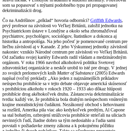
som sa popasovať s mýtami podobného typu pri propagovanej
dekriminalizácii drog.
Čo na Andrišinov „príklad“ hovoria odborníci?
Griffith Edwards
,
prvý profesor na závislosti vo Veľkej Británii, založil jednotku na
Psychiatrickom ústave v Londýne a okolo seba zhromažďoval
psychiatrov, psychológov, sociológov, štatistikov a dokonca aj
historika a antropológa. Na jeho počesť je pomenované centrum pre
liečbu závislostí aj v Kanade. Z jeho Výskumnej jednotky závislostí
nakoniec vzniklo Národné centrum pre závislosti vo Veľkej Británii.
Od začiatku svojej kariéry Edwards radil vládam a medzinárodným
orgánom. V roku 1966 navrhol alkoholovú politiku Svetovej
zdravotníckej organizácie a neskôr urobil to isté pre drogy. V jednej
zo svojich prelomových kníh
Matter of Substance
(2005) Edwards
napísal (voľný preklad): „Ako jeden z najznámejších príkladov
neúspechu prohibície sa v tejto debate objavuje americká skúsenosť
s prohibíciou alkoholu v rokoch 1920 – 1933 ako dôkaz hlúposti
prohibície drog akéhokoľvek druhu. Zástancovia dekriminalizácie
tvrdia: každý vie, že prohibícia bola drahým neúspechom vnúteným
krajine moralistickými čudákmi. Nezákonný obchod s liehovinami
sa rozšíril, Amerika pila viac ako kedykoľvek predtým, Al Capone
sa stal bohatým, ozbrojení strážcovia prohibície strieľali na uliciach
nevinných ľudí, žiadne dobro sa tým nedosiahlo a ľudia sami
povstali v požiadavke zmeny zákona a k pokojnému pôžitku
z jedného či dvoch pohárikov. Takto sa všeobecne prezentuje