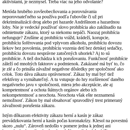
aktivistami, je nezmysel. Treba viac na jeho odvolanie?
Metóda hrubého zovšeobecňovania a porovnávania
neporovnateľného sa používa podľa ľubovôle či už pri
dekriminalizácii drog alebo pri hazarde Andrišinom a hazardnou
loby. Nie je vedecké používať slovo prohibícia ako zaklínadlo na
odmietnutie zákazu, ktorý sa niekomu nepáči. Naozaj prohibícia
nefunguje? Zrušíme aj prohibíciu vrážd, krádeží, korupcie,
prohibíciu šoférovania pod vplyvom alkoholu, prohibíciu dovozu
liekov bez povolenia, prohibíciu vozenia detí bez detskej sedačky,
prohibíciu dovozu nesprávne zatočených uhoriek? Aj to sú
prohibície. A tiež dochádza k ich porušovaniu. Funkčnosť prohibície
záleží od mnohých faktorov a podmienok. Zakázané má byť to, čo
je zlé a čo prináša závažné negatívne dôsledky pre spoločnosť ako
celok. Toto dáva zákazu oprávnenosť. Zákaz by mal byť tiež
efektívny a vymáhateľný. A tu vstupuje do hry rozšírenosť daného
negatívneho javu v spoločnosti, miera jeho akceptácie, ale aj
kompetentnosť a ochota štátnych orgánov alebo ich
nekompetentnosť a neochota. Neochota však ešte neznamená
nemožnosť. Zákon by mal obsahovať spravodlivý trest primeraný
závažnosti porušenia zákazu.
Istým dôkazom efektivity zákazu herní a kasín je zákaz
prevádzkovania herní a kasín počas koronakrízy. Klesol na povestnú
skoro „nulu“. Zároveň nedošlo v pomere jedna k jednej ani