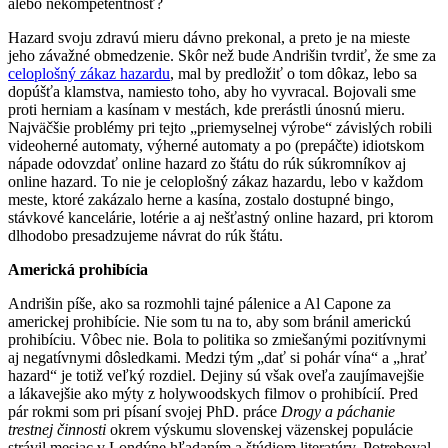
alebo nekompetentnosť?
Hazard svoju zdravú mieru dávno prekonal, a preto je na mieste
jeho závažné obmedzenie. Skôr než bude Andrišin tvrdiť, že sme za
celoplošný zákaz hazardu
, mal by predložiť o tom dôkaz, lebo sa
dopúšťa klamstva, namiesto toho, aby ho vyvracal. Bojovali sme
proti herniam a kasínam v mestách, kde prerástli únosnú mieru.
Najväčšie problémy pri tejto „priemyselnej výrobe“ závislých robili
videoherné automaty, výherné automaty a po (prepáčte) idiotskom
nápade odovzdať online hazard zo štátu do rúk súkromníkov aj
online hazard. To nie je celoplošný zákaz hazardu, lebo v každom
meste, ktoré zakázalo herne a kasína, zostalo dostupné bingo,
stávkové kancelárie, lotérie a aj nešťastný online hazard, pri ktorom
dlhodobo presadzujeme návrat do rúk štátu.
Americká prohibícia
Andrišin píše, ako sa rozmohli tajné pálenice a Al Capone za
americkej prohibície. Nie som tu na to, aby som bránil americkú
prohibíciu. Vôbec nie. Bola to politika so zmiešanými pozitívnymi
aj negatívnymi dôsledkami. Medzi tým „dať si pohár vína“ a „hrať
hazard“ je totiž veľký rozdiel. Dejiny sú však oveľa zaujímavejšie
a lákavejšie ako mýty z holywoodskych filmov o prohibícií. Pred
pár rokmi som pri písaní svojej PhD. práce
Drogy a páchanie
trestnej činnosti
okrem výskumu slovenskej väzenskej populácie
strávil mesiac v Londýne hľadaním a štúdiom literatúry. Potreboval