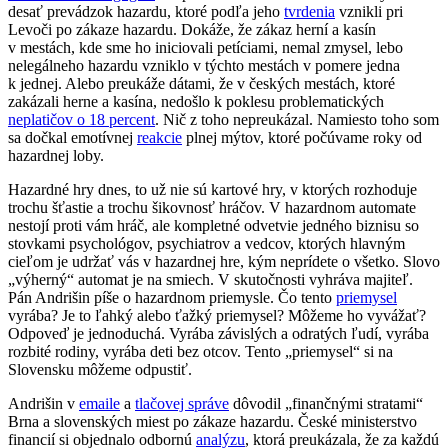
desať prevádzok hazardu, ktoré podľa jeho
tvrdenia
vznikli pri
Levoči po zákaze hazardu. Dokáže, že zákaz herní a kasín
v mestách, kde sme ho iniciovali petíciami, nemal zmysel, lebo
nelegálneho hazardu vzniklo v týchto mestách v pomere jedna
k jednej. Alebo preukáže dátami, že v českých mestách, ktoré
zakázali herne a kasína, nedošlo k poklesu problematických
neplatičov o 18 percent
. Nič z toho nepreukázal. Namiesto toho som
sa dočkal emotívnej
reakcie
plnej mýtov, ktoré počúvame roky od
hazardnej loby.
Hazardné hry dnes, to už nie sú kartové hry, v ktorých rozhoduje
trochu šťastie a trochu šikovnosť hráčov. V hazardnom automate
nestojí proti vám hráč, ale kompletné odvetvie jedného biznisu so
stovkami psychológov, psychiatrov a vedcov, ktorých hlavným
cieľom je udržať vás v hazardnej hre, kým neprídete o všetko. Slovo
„výherný“ automat je na smiech. V skutočnosti vyhráva majiteľ.
Pán Andrišin píše o hazardnom priemysle. Čo tento
priemysel
vyrába? Je to ľahký alebo ťažký priemysel? Môžeme ho vyvážať?
Odpoveď je jednoduchá. Vyrába závislých a odratých ľudí, vyrába
rozbité rodiny, vyrába deti bez otcov. Tento „priemysel“ si na
Slovensku môžeme odpustiť.
Andrišin v
emaile
a
tlačovej správe
dôvodil „finančnými stratami“
Brna a slovenských miest po zákaze hazardu. České ministerstvo
financií si objednalo odbornú
analýzu
, ktorá preukázala, že za každú