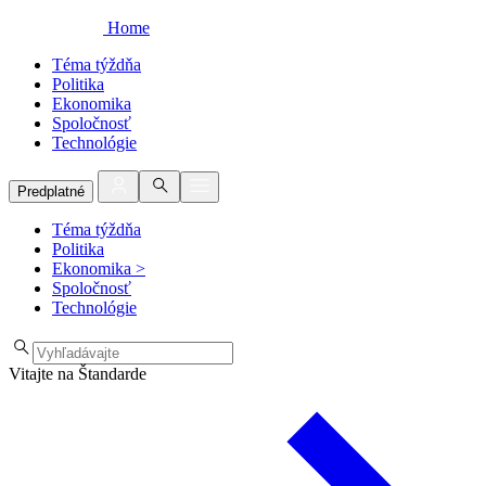
Home
Téma týždňa
Politika
Ekonomika
Spoločnosť
Technológie
Predplatné
Téma týždňa
Politika
Ekonomika
>
Spoločnosť
Technológie
Vitajte na Štandarde