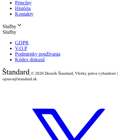
Princípy
História
Kontakty
Služby
Služby
GDPR
V.O.P
Podmienky používania
Kódex diskusií
© 2026
Denník Štandard, Všetky práva vyhradené |
oprava@standard.sk