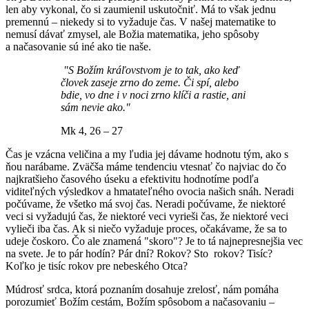
len aby vykonal, čo si zaumienil uskutočniť. Má to však jednu
premennú – niekedy si to vyžaduje čas. V našej matematike to
nemusí dávať zmysel, ale Božia matematika, jeho spôsoby
a načasovanie sú iné ako tie naše.
"S Božím kráľovstvom je to tak, ako keď
človek zaseje zrno do zeme. Či spí, alebo
bdie, vo dne i v noci zrno klíči a rastie, ani
sám nevie ako."
Mk 4, 26 – 27
Čas je vzácna veličina a my ľudia jej dávame hodnotu tým, ako s
ňou narábame. Zväčša máme tendenciu vtesnať čo najviac do čo
najkratšieho časového úseku a efektivitu hodnotíme podľa
viditeľných výsledkov a hmatateľného ovocia našich snáh. Neradi
počúvame, že všetko má svoj čas. Neradi počúvame, že niektoré
veci si vyžadujú čas, že niektoré veci vyrieši čas, že niektoré veci
vylieči iba čas. Ak si niečo vyžaduje proces, očakávame, že sa to
udeje čoskoro. Čo ale znamená "skoro"? Je to tá najnepresnejšia vec
na svete. Je to pár hodín? Pár dní? Rokov? Sto rokov? Tisíc?
Koľko je tisíc rokov pre nebeského Otca?
Múdrosť srdca, ktorá poznaním dosahuje zrelosť, nám pomáha
porozumieť Božím cestám, Božím spôsobom a načasovaniu –