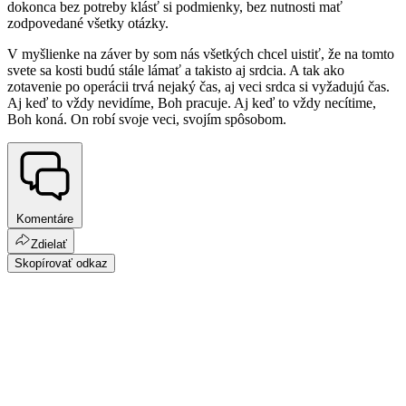
dokonca bez potreby klásť si podmienky, bez nutnosti mať
zodpovedané všetky otázky.
V myšlienke na záver by som nás všetkých chcel uistiť, že na tomto
svete sa kosti budú stále lámať a takisto aj srdcia. A tak ako
zotavenie po operácii trvá nejaký čas, aj veci srdca si vyžadujú čas.
Aj keď to vždy nevidíme, Boh pracuje. Aj keď to vždy necítime,
Boh koná. On robí svoje veci, svojím spôsobom.
Komentáre
Zdielať
Skopírovať odkaz