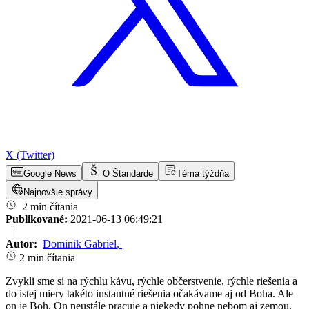
X (Twitter)
Google News
O Štandarde
Téma týždňa
Najnovšie správy
2 min čítania
Publikované:
2021-06-13 06:49:21
|
Autor:
Dominik Gabriel
,
2 min čítania
Zvykli sme si na rýchlu kávu, rýchle občerstvenie, rýchle riešenia a
do istej miery takéto instantné riešenia očakávame aj od Boha. Ale
on je Boh. On neustále pracuje a niekedy pohne nebom aj zemou,