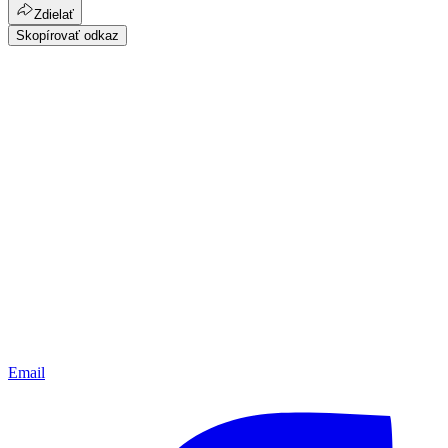
Zdielať
Skopírovať odkaz
Email