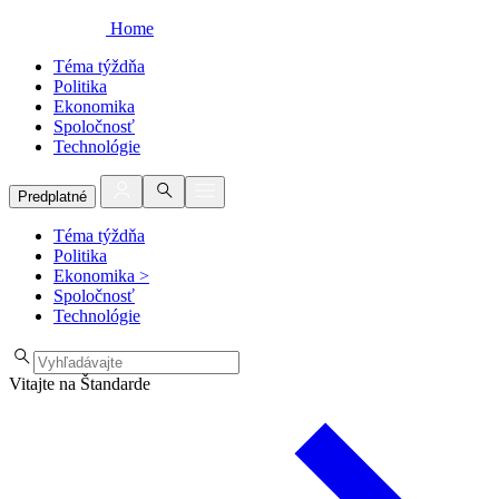
Home
Téma týždňa
Politika
Ekonomika
Spoločnosť
Technológie
Predplatné
Téma týždňa
Politika
Ekonomika
>
Spoločnosť
Technológie
Vitajte na Štandarde