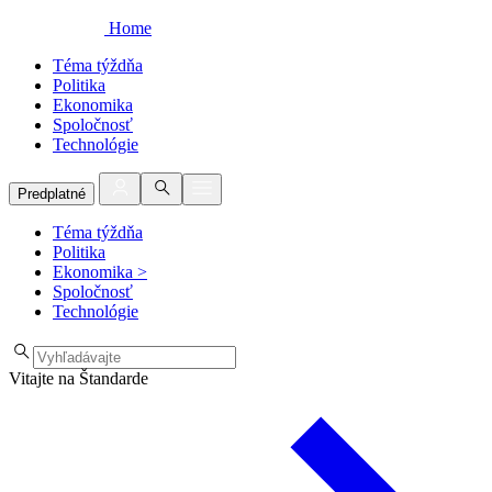
Home
Téma týždňa
Politika
Ekonomika
Spoločnosť
Technológie
Predplatné
Téma týždňa
Politika
Ekonomika
>
Spoločnosť
Technológie
Vitajte na Štandarde