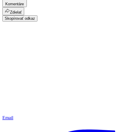
Komentáre
Zdielať
Skopírovať odkaz
Email