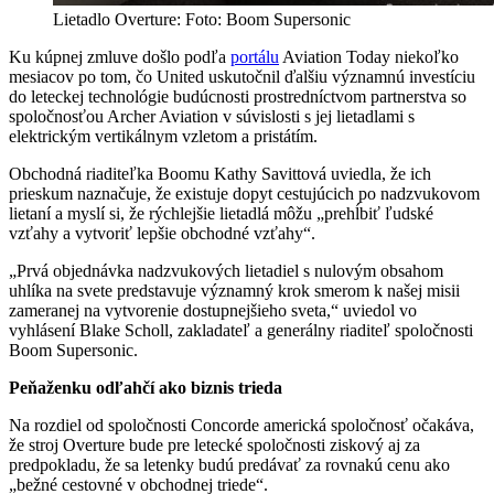
Lietadlo Overture: Foto: Boom Supersonic
Ku kúpnej zmluve došlo podľa
portálu
Aviation Today niekoľko
mesiacov po tom, čo United uskutočnil ďalšiu významnú investíciu
do leteckej technológie budúcnosti prostredníctvom partnerstva so
spoločnosťou Archer Aviation v súvislosti s jej lietadlami s
elektrickým vertikálnym vzletom a pristátím.
Obchodná riaditeľka Boomu Kathy Savittová uviedla, že ich
prieskum naznačuje, že existuje dopyt cestujúcich po nadzvukovom
lietaní a myslí si, že rýchlejšie lietadlá môžu „prehĺbiť ľudské
vzťahy a vytvoriť lepšie obchodné vzťahy“.
„Prvá objednávka nadzvukových lietadiel s nulovým obsahom
uhlíka na svete predstavuje významný krok smerom k našej misii
zameranej na vytvorenie dostupnejšieho sveta,“ uviedol vo
vyhlásení Blake Scholl, zakladateľ a generálny riaditeľ spoločnosti
Boom Supersonic.
Peňaženku odľahčí ako biznis trieda
Na rozdiel od spoločnosti Concorde americká spoločnosť očakáva,
že stroj Overture bude pre letecké spoločnosti ziskový aj za
predpokladu, že sa letenky budú predávať za rovnakú cenu ako
„bežné cestovné v obchodnej triede“.