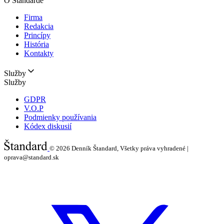
O Štandarde
Firma
Redakcia
Princípy
História
Kontakty
Služby
Služby
GDPR
V.O.P
Podmienky používania
Kódex diskusií
© 2026
Denník Štandard, Všetky práva vyhradené |
oprava@standard.sk