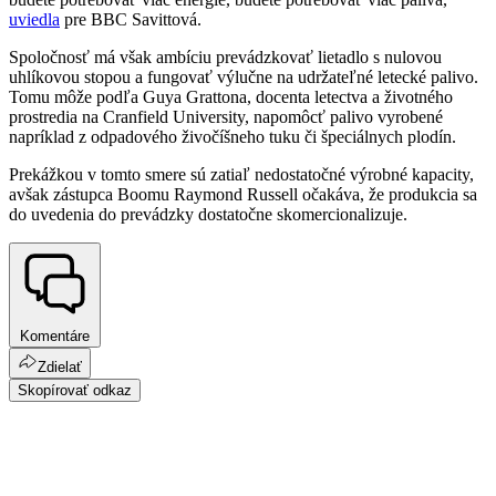
uviedla
pre BBC Savittová.
Spoločnosť má však ambíciu prevádzkovať lietadlo s nulovou
uhlíkovou stopou a fungovať výlučne na udržateľné letecké palivo.
Tomu môže podľa Guya Grattona, docenta letectva a životného
prostredia na Cranfield University, napomôcť palivo vyrobené
napríklad z odpadového živočíšneho tuku či špeciálnych plodín.
Prekážkou v tomto smere sú zatiaľ nedostatočné výrobné kapacity,
avšak zástupca Boomu Raymond Russell očakáva, že produkcia sa
do uvedenia do prevádzky dostatočne skomercionalizuje.
Komentáre
Zdielať
Skopírovať odkaz