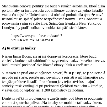
Stanovenie cenovej politiky ale bude v rukách aeroliniek, ktoré túžia
po tom, aby sa im investícia 200 miliónov dolárov za jedno lietadlo
vrátila čo najskôr. United samotná obchod podmienila tým, že nové
lietadlá musia spĺňať prísne bezpečnostné normy. Tieň Concordu a
porovnania s ním sú stále živé. Spiatočná letenka z New Yorku do
Londýna by podľa odhadov mohla stáť päťtisíc dolárov.
https://www.youtube.com/watch?
v=0ZKwVImxU4A&t=43s
Aj tu existujú háčiky
Nielen firma Boom, ale aj iné dopravné korporácie, ktoré budú
chcieť v budúcnosti zabŕdnuť do segmentov nadzvukového letectva,
budú musieť prekonať dve hlavné obavy: hluk a znečistenie.
V reakcii na prvú obavu výrobca hovorí, že si je istý, že jeho lietadlá
nebudú pri štarte, prelete nad pevninou a pristátí o nič hlasnejšie ako
terajšie prúdové lietadlá. Problémom je v tejto súvislosti najmä
sonický tresk vznikajúci pri prekonaní rýchlosti vzduchu – ktorá je,
v závislosti od teploty, asi 1 200 kilometrov za hodinu.
Druhým veľkým problémom je znečistenie, pod ktoré sa podpisuje
enormná spotreba paliva. „Na to, aby ste mohli lietať nadzvukovo,
budete potrebovať viac energie, budete potrebovať viac paliva,“