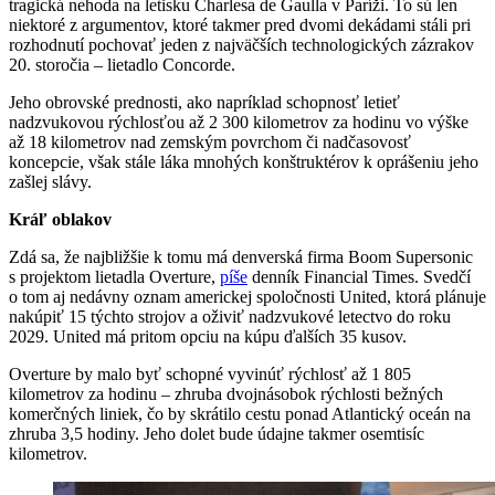
tragická nehoda na letisku Charlesa de Gaulla v Paríži. To sú len
niektoré z argumentov, ktoré takmer pred dvomi dekádami stáli pri
rozhodnutí pochovať jeden z najväčších technologických zázrakov
20. storočia – lietadlo Concorde.
Jeho obrovské prednosti, ako napríklad schopnosť letieť
nadzvukovou rýchlosťou až 2 300 kilometrov za hodinu vo výške
až 18 kilometrov nad zemským povrchom či nadčasovosť
koncepcie, však stále láka mnohých konštruktérov k oprášeniu jeho
zašlej slávy.
Kráľ oblakov
Zdá sa, že najbližšie k tomu má denverská firma Boom Supersonic
s projektom lietadla Overture,
píše
denník Financial Times. Svedčí
o tom aj nedávny oznam americkej spoločnosti United, ktorá plánuje
nakúpiť 15 týchto strojov a oživiť nadzvukové letectvo do roku
2029. United má pritom opciu na kúpu ďalších 35 kusov.
Overture by malo byť schopné vyvinúť rýchlosť až 1 805
kilometrov za hodinu – zhruba dvojnásobok rýchlosti bežných
komerčných liniek, čo by skrátilo cestu ponad Atlantický oceán na
zhruba 3,5 hodiny. Jeho dolet bude údajne takmer osemtisíc
kilometrov.