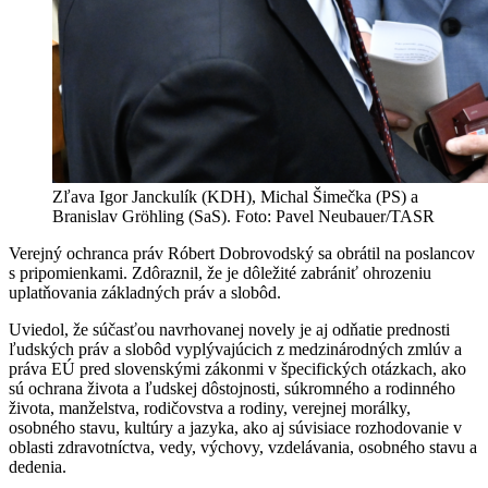
Zľava Igor Janckulík (KDH), Michal Šimečka (PS) a
Branislav Gröhling (SaS). Foto: Pavel Neubauer/TASR
Verejný ochranca práv Róbert Dobrovodský sa obrátil na poslancov
s pripomienkami. Zdôraznil, že je dôležité zabrániť ohrozeniu
uplatňovania základných práv a slobôd.
Uviedol, že súčasťou navrhovanej novely je aj odňatie prednosti
ľudských práv a slobôd vyplývajúcich z medzinárodných zmlúv a
práva EÚ pred slovenskými zákonmi v špecifických otázkach, ako
sú ochrana života a ľudskej dôstojnosti, súkromného a rodinného
života, manželstva, rodičovstva a rodiny, verejnej morálky,
osobného stavu, kultúry a jazyka, ako aj súvisiace rozhodovanie v
oblasti zdravotníctva, vedy, výchovy, vzdelávania, osobného stavu a
dedenia.