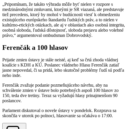
„Pripomínam, že takáto výhrada môže byť nielen v rozpore s
medzinárodnými zmluvami, ktorými je SR viazaná, ale predstavuje
tiež precedens, ktorý by mohol v budúcnosti viesť k obmedzeniu
existujúceho európskeho štandardu ľudských práv, a to nielen v
kultúrno-etických otázkach, ale aj v oblastiach ako osobná integrita,
osobná sloboda, ľudská dôstojnosť, sloboda prejavu alebo volebné
právo,“ argumentoval ombudsman Dobrovodský.
Ferenčák a 100 hlasov
Prijatie zmien ústavy je stále neisté, aj keď sa črtá zhoda vládnej
koalície s KDH a KÚ. Poslanec vládneho Hlasu Ferenčák zatiaľ
jasne nepovedal, či sa pridá, lebo skutočné problémy ľudí sú podľa
neho inde.
Ferenčák zvažuje podanie pozmeňujúceho návrhu, aby na
schválenie zmien v ústave bolo potrebných aspoň 100 hlasov zo
150, teda dve tretiny. Teraz sa vyžadujú hlasy prinajmenšom 90
poslancov.
Parlament diskutoval o novele ústavy v pondelok. Rozprava sa
skončila v utorok po polnoci, hlasovanie sa očakáva o 17:00.