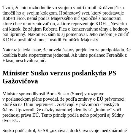
Tvrdí, že toto rozhodnutie vo svojom vnútri urobil už dávnejšie a
tlmočil ho aj svojim kolegom. Hodnotový svet, ktorý predstavuje
Robert Fico, nemá podľa Majerského nič spoločné s hodnotami,
ktoré chce reprezentovať on, a ktoré reprezentuje KDH. „Neverím
ani kúsok, že záujem Roberta Fica o konzervatívne témy a hodnoty
bol úprimný. Nakoniec, sám to aj pomenoval. Jeho cieľom je zničiť
KDH a posilniť si moc,“ usúdil František Majerský.
Nateraz je teda jasné, že novela ústavy prejde len za predpokladu, že
koalícia bude stopercentne jednotná. Ak uhne poslanec Ferenčák z
Hlasu, neschváli sa nič.
Minister Susko verzus poslankyňa PS
Gažovičová
Minister spravodlivosti Boris Susko (Smer) v rozprave
v poslaneckom pléne povedal, že podľa zmluvy o EÚ právomoci,
ktoré sa na Úniu nepreniesli, zostávajú v právomoci členských
štátov. Upozornil, že otázky národnej identity sú „imúnne“ voči
prednosti práva EÚ. Tento princíp podľa neho podporil aj Súdny
dvor EÚ.
Susko podčiarkol, že SR „uznáva a dodržiava svoje medzinárodné