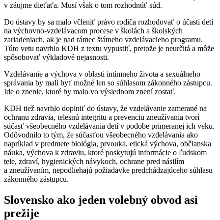
v záujme dieťaťa. Musí však o tom rozhodnúť súd.
Do ústavy by sa malo včleniť právo rodiča rozhodovať o účasti detí
na výchovno-vzdelávacom procese v školách a školských
zariadeniach, ak je nad rámec štátneho vzdelávacieho programu.
Túto vetu navrhlo KDH z textu vypustiť, pretože je neurčitá a môže
spôsobovať výkladové nejasnosti.
Vzdelávanie a výchova v oblasti intímneho života a sexuálneho
správania by mali byť možné len so súhlasom zákonného zástupcu.
Ide o znenie, ktoré by malo vo výslednom znení zostať.
KDH tiež navrhlo doplniť do ústavy, že vzdelávanie zamerané na
ochranu zdravia, telesnú integritu a prevenciu zneužívania tvorí
súčasť všeobecného vzdelávania detí v podobe primeranej ich veku.
Odôvodnilo to tým, že súčasťou všeobecného vzdelávania ako
napríklad v predmete biológia, prvouka, etická výchova, občianska
náuka, výchova k zdraviu, ktoré poskytujú informácie o ľudskom
tele, zdraví, hygienických návykoch, ochrane pred násilím
a zneužívaním, nepodliehajú požiadavke predchádzajúceho súhlasu
zákonného zástupcu.
Slovensko ako jeden volebný obvod asi
prežije