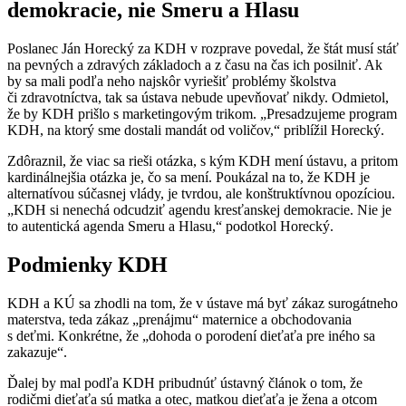
demokracie, nie Smeru a Hlasu
Poslanec Ján Horecký za KDH v rozprave povedal, že štát musí stáť
na pevných a zdravých základoch a z času na čas ich posilniť. Ak
by sa mali podľa neho najskôr vyriešiť problémy školstva
či zdravotníctva, tak sa ústava nebude upevňovať nikdy. Odmietol,
že by KDH prišlo s marketingovým trikom. „Presadzujeme program
KDH, na ktorý sme dostali mandát od voličov,“ priblížil Horecký.
Zdôraznil, že viac sa rieši otázka, s kým KDH mení ústavu, a pritom
kardinálnejšia otázka je, čo sa mení. Poukázal na to, že KDH je
alternatívou súčasnej vlády, je tvrdou, ale konštruktívnou opozíciou.
„KDH si nenechá odcudziť agendu kresťanskej demokracie. Nie je
to autentická agenda Smeru a Hlasu,“ podotkol Horecký.
Podmienky KDH
KDH a KÚ sa zhodli na tom, že v ústave má byť zákaz surogátneho
materstva, teda zákaz „prenájmu“ maternice a obchodovania
s deťmi. Konkrétne, že „dohoda o porodení dieťaťa pre iného sa
zakazuje“.
Ďalej by mal podľa KDH pribudnúť ústavný článok o tom, že
rodičmi dieťaťa sú matka a otec, matkou dieťaťa je žena a otcom