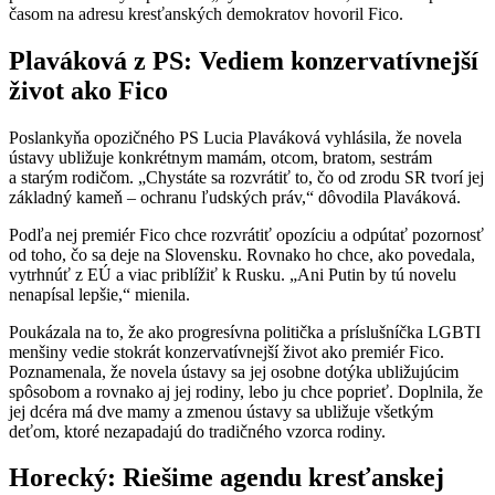
časom na adresu kresťanských demokratov hovoril Fico.
Plaváková z PS: Vediem konzervatívnejší
život ako Fico
Poslankyňa opozičného PS Lucia Plaváková vyhlásila, že novela
ústavy ubližuje konkrétnym mamám, otcom, bratom, sestrám
a starým rodičom. „Chystáte sa rozvrátiť to, čo od zrodu SR tvorí jej
základný kameň – ochranu ľudských práv,“ dôvodila Plaváková.
Podľa nej premiér Fico chce rozvrátiť opozíciu a odpútať pozornosť
od toho, čo sa deje na Slovensku. Rovnako ho chce, ako povedala,
vytrhnúť z EÚ a viac priblížiť k Rusku. „Ani Putin by tú novelu
nenapísal lepšie,“ mienila.
Poukázala na to, že ako progresívna politička a príslušníčka LGBTI
menšiny vedie stokrát konzervatívnejší život ako premiér Fico.
Poznamenala, že novela ústavy sa jej osobne dotýka ubližujúcim
spôsobom a rovnako aj jej rodiny, lebo ju chce poprieť. Doplnila, že
jej dcéra má dve mamy a zmenou ústavy sa ubližuje všetkým
deťom, ktoré nezapadajú do tradičného vzorca rodiny.
Horecký: Riešime agendu kresťanskej