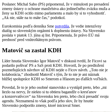
Poslanec Michal Sabo (PS) pripomenul, že v minulosti po presadení
zmeny ústavy o ochrane manželstva ako jedinečného zväzku muža a
ženy sa KDH ocitlo mimo parlamentu a malo by si to vyhodnotiť.
„Ak nie, stále na to máte čas,“ podotkol.
Eurokomisia podľa denníka Sme
potvrdila
, že vedie intenzívny
dialóg so slovenským orgánmi k doplneniu ústavy. Na Slovensko
poslala v piatok 13. júna aj list. Pripomenula, že právo EÚ má
prednosť pred vnútroštátnym právom.
Matovič sa zastal KDH
Líder hnutia Slovensko Igor Matovič v diskusii tvrdil, že Ficovi sa
podarilo poštvať PS a SaS proti KDH. Hovoril, že po predložení
pozmeňujúcich návrhov už KDH nejde o Ficov návrh. „Toto nie je
kolaborácia,“ zhodnotil Matovič s tým, že to nie je ani náznak
bližšej spolupráce KDH so Smerom a Hlasom po ďalších voľbách.
Povedal, že to je jeho osobné stanovisko a vystúpil preto, lebo „mi
liezlo na nervy, že niekto si tu obtiera bagandže o kresťanov
a konzervatívcov“ na Slovensku len preto, lebo chcú presadiť svoju
agendu. Neznamená to však podľa jeho slov, že by hnutie
Slovensko podporilo zmeny, ktoré inicioval Smer.