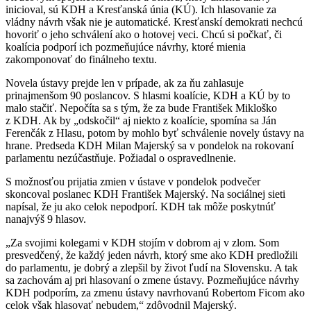
inicioval, sú KDH a Kresťanská únia (KÚ). Ich hlasovanie za
vládny návrh však nie je automatické. Kresťanskí demokrati nechcú
hovoriť o jeho schválení ako o hotovej veci. Chcú si počkať, či
koalícia podporí ich pozmeňujúce návrhy, ktoré mienia
zakomponovať do finálneho textu.
Novela ústavy prejde len v prípade, ak za ňu zahlasuje
prinajmenšom 90 poslancov. S hlasmi koalície, KDH a KÚ by to
malo stačiť. Nepočíta sa s tým, že za bude František Mikloško
z KDH. Ak by „odskočil“ aj niekto z koalície, spomína sa Ján
Ferenčák z Hlasu, potom by mohlo byť schválenie novely ústavy na
hrane. Predseda KDH Milan Majerský sa v pondelok na rokovaní
parlamentu nezúčastňuje. Požiadal o ospravedlnenie.
S možnosťou prijatia zmien v ústave v pondelok podvečer
skoncoval poslanec KDH František Majerský. Na sociálnej sieti
napísal, že ju ako celok nepodporí. KDH tak môže poskytnúť
nanajvýš 9 hlasov.
„Za svojimi kolegami v KDH stojím v dobrom aj v zlom. Som
presvedčený, že každý jeden návrh, ktorý sme ako KDH predložili
do parlamentu, je dobrý a zlepšil by život ľudí na Slovensku. A tak
sa zachovám aj pri hlasovaní o zmene ústavy. Pozmeňujúce návrhy
KDH podporím, za zmenu ústavy navrhovanú Robertom Ficom ako
celok však hlasovať nebudem,“ zdôvodnil Majerský.