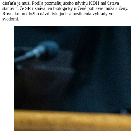
dieťaťa je muž. Podľa pozmeňujúceho návrhu KDH má ústava
stanoviť, že SR uznáva len biologicky určené pohlavie muža a ženy.
Rovnako predložilo návrh týkajúci sa posilnenia výhrady vo
svedomí.