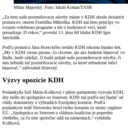
Milan Majerský. Foto: Jakub Kotian/TASR
„Za tieto naše pozmeňovacie návrhy máme v KDH zhodu desiatich
poslancov, okrem Františka Mikloška. KDH má tieto princípy vo
svojom volebnom programe a ide o hodnotové veci, ktoré
presadzuje 35 rokov,“ povedal 13. júna šéf klubu KDH Igor
Janckulík.
Podľa poslanca Jána Horeckého nedalo KDH nikomu bianko šek.
„My v KDH vieme presne, čo chceme, ale ako budeme hlasovať vo
finále, bude záležať, či budú prijaté naše pozmeňovacie návrhy, či
tam nebudú iné pozmeňovacie návrhy, za ktoré nebudeme môcť
hlasovať,“ zdôvodnil Horecký.
Výzvy opozície KDH
Poslankyňa SaS Mária Kolíková v pléne parlamentu vyzvala KDH,
aby nešlo do spolupráce so Smerom. KDH má podľa nej žiadať od
vlády dokumenty o výhradách Európskej komisie. Podľa
poslankyne totiž Slovensku hrozí riziko konania zo strany orgánov
EÚ. „Spolupráca so Smerom a vládnou koalíciou je popretím
všetkého, za čo sme spoločne stáli na námestiach,“ vyhlásila
Kolíková.