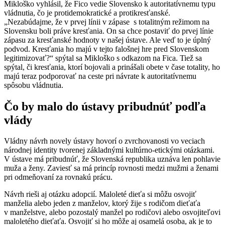
Mikloško vyhlásil, že Fico vedie Slovensko k autoritatívnemu typu
vládnutia, čo je protidemokratické a protikresťanské.
„Nezabúdajme, že v prvej línii v zápase s totalitným režimom na
Slovensku boli práve kresťania. On sa chce postaviť do prvej línie
zápasu za kresťanské hodnoty v našej ústave. Ale veď to je úplný
podvod. Kresťania ho majú v tejto falošnej hre pred Slovenskom
legitimizovať?“ spýtal sa Mikloško s odkazom na Fica. Tiež sa
spýtal, či kresťania, ktorí bojovali a prinášali obete v čase totality, ho
majú teraz podporovať na ceste pri návrate k autoritatívnemu
spôsobu vládnutia.
Čo by malo do ústavy pribudnúť podľa
vlády
Vládny návrh novely ústavy hovorí o zvrchovanosti vo veciach
národnej identity tvorenej základnými kultúrno-etickými otázkami.
V ústave má pribudnúť, že Slovenská republika uznáva len pohlavie
muža a ženy. Zaviesť sa má princíp rovnosti medzi mužmi a ženami
pri odmeňovaní za rovnakú prácu.
Návrh rieši aj otázku adopcií. Maloleté dieťa si môžu osvojiť
manželia alebo jeden z manželov, ktorý žije s rodičom dieťaťa
v manželstve, alebo pozostalý manžel po rodičovi alebo osvojiteľovi
maloletého dieťaťa. Osvojiť si ho môže aj osamelá osoba, ak je to