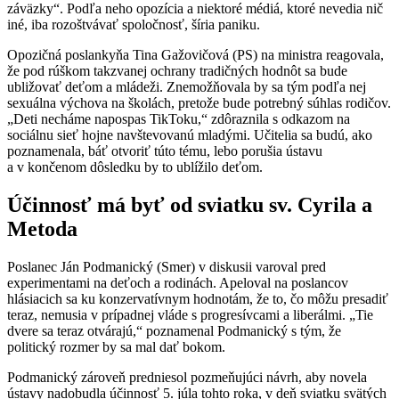
záväzky“. Podľa neho opozícia a niektoré médiá, ktoré nevedia nič
iné, iba rozoštvávať spoločnosť, šíria paniku.
Opozičná poslankyňa Tina Gažovičová (PS) na ministra reagovala,
že pod rúškom takzvanej ochrany tradičných hodnôt sa bude
ubližovať deťom a mládeži. Znemožňovala by sa tým podľa nej
sexuálna výchova na školách, pretože bude potrebný súhlas rodičov.
„Deti necháme napospas TikToku,“ zdôraznila s odkazom na
sociálnu sieť hojne navštevovanú mladými. Učitelia sa budú, ako
poznamenala, báť otvoriť túto tému, lebo porušia ústavu
a v končenom dôsledku by to ublížilo deťom.
Účinnosť má byť od sviatku sv. Cyrila a
Metoda
Poslanec Ján Podmanický (Smer) v diskusii varoval pred
experimentami na deťoch a rodinách. Apeloval na poslancov
hlásiacich sa ku konzervatívnym hodnotám, že to, čo môžu presadiť
teraz, nemusia v prípadnej vláde s progresívcami a liberálmi. „Tie
dvere sa teraz otvárajú,“ poznamenal Podmanický s tým, že
politický rozmer by sa mal dať bokom.
Podmanický zároveň predniesol pozmeňujúci návrh, aby novela
ústavy nadobudla účinnosť 5. júla tohto roka, v deň sviatku svätých