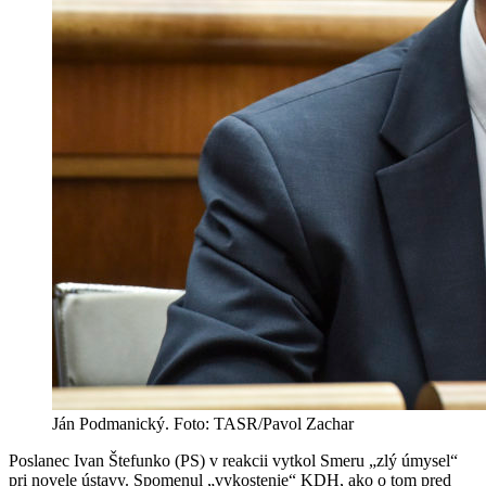
Ján Podmanický. Foto: TASR/Pavol Zachar
Poslanec Ivan Štefunko (PS) v reakcii vytkol Smeru „zlý úmysel“
pri novele ústavy. Spomenul „vykostenie“ KDH, ako o tom pred