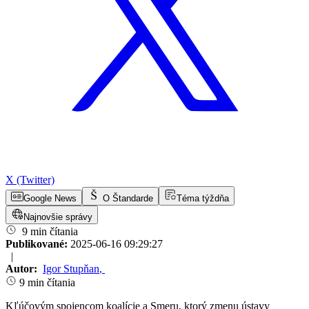
X (Twitter)
Google News
O Štandarde
Téma týždňa
Najnovšie správy
9 min čítania
Publikované:
2025-06-16 09:29:27
|
Autor:
Igor Stupňan
,
9 min čítania
Kľúčovým spojencom koalície a Smeru, ktorý zmenu ústavy