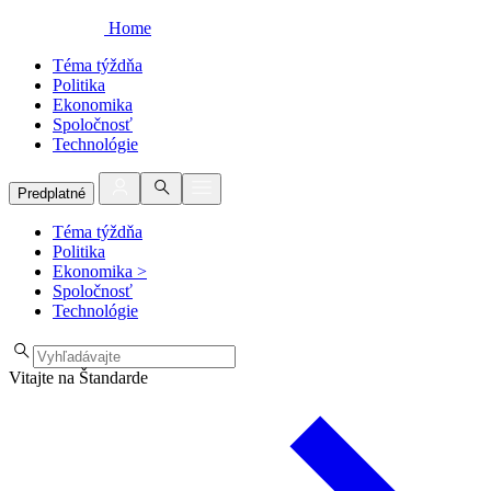
Home
Téma týždňa
Politika
Ekonomika
Spoločnosť
Technológie
Predplatné
Téma týždňa
Politika
Ekonomika
>
Spoločnosť
Technológie
Vitajte na Štandarde