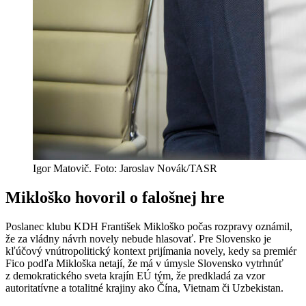
Igor Matovič. Foto: Jaroslav Novák/TASR
Mikloško hovoril o falošnej hre
Poslanec klubu KDH František Mikloško počas rozpravy oznámil,
že za vládny návrh novely nebude hlasovať. Pre Slovensko je
kľúčový vnútropolitický kontext prijímania novely, kedy sa premiér
Fico podľa Mikloška netají, že má v úmysle Slovensko vytrhnúť
z demokratického sveta krajín EÚ tým, že predkladá za vzor
autoritatívne a totalitné krajiny ako Čína, Vietnam či Uzbekistan.