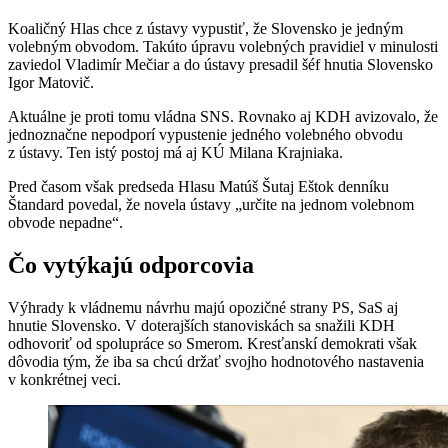
Koaličný Hlas chce z ústavy vypustiť, že Slovensko je jedným
volebným obvodom. Takúto úpravu volebných pravidiel v minulosti
zaviedol Vladimír Mečiar a do ústavy presadil šéf hnutia Slovensko
Igor Matovič.
Aktuálne je proti tomu vládna SNS. Rovnako aj KDH avizovalo, že
jednoznačne nepodporí vypustenie jedného volebného obvodu
z ústavy. Ten istý postoj má aj KÚ Milana Krajniaka.
Pred časom však predseda Hlasu Matúš Šutaj Eštok denníku
Štandard povedal, že novela ústavy „určite na jednom volebnom
obvode nepadne“.
Čo vytýkajú odporcovia
Výhrady k vládnemu návrhu majú opozičné strany PS, SaS aj
hnutie Slovensko. V doterajších stanoviskách sa snažili KDH
odhovoriť od spolupráce so Smerom. Kresťanskí demokrati však
dôvodia tým, že iba sa chcú držať svojho hodnotového nastavenia
v konkrétnej veci.