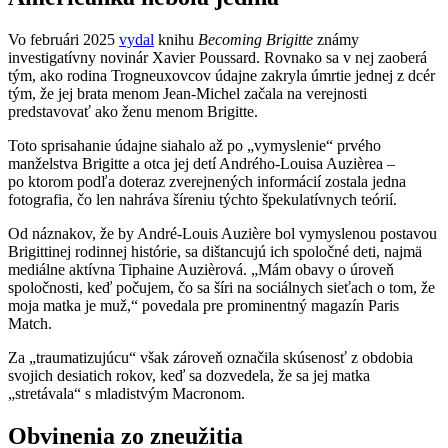
Vo februári 2025
vydal
knihu
Becoming Brigitte
známy
investigatívny novinár Xavier Poussard. Rovnako sa v nej zaoberá
tým, ako rodina Trogneuxovcov údajne zakryla úmrtie jednej z dcér
tým, že jej brata menom Jean-Michel začala na verejnosti
predstavovať ako ženu menom Brigitte.
Toto sprisahanie údajne siahalo až po „vymyslenie“ prvého
manželstva Brigitte a otca jej detí Andrého-Louisa Auzièrea –
po ktorom podľa doteraz zverejnených informácií zostala jedna
fotografia, čo len nahráva šíreniu týchto špekulatívnych teórií.
Od náznakov, že by André-Louis Auzière bol vymyslenou postavou
Brigittinej rodinnej histórie, sa dištancujú ich spoločné deti, najmä
mediálne aktívna Tiphaine Auzièrová. „Mám obavy o úroveň
spoločnosti, keď počujem, čo sa šíri na sociálnych sieťach o tom, že
moja matka je muž,“ povedala pre prominentný magazín Paris
Match.
Za „traumatizujúcu“ však zároveň označila skúsenosť z obdobia
svojich desiatich rokov, keď sa dozvedela, že sa jej matka
„stretávala“ s mladistvým Macronom.
Obvinenia zo zneužitia