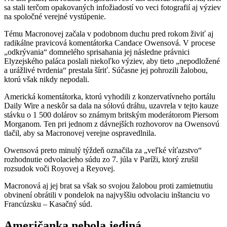
sa stali terčom opakovaných infožiadostí vo veci fotografií aj výziev
na spoločné verejné vystúpenie.
Tému Macronovej začala v podobnom duchu pred rokom živiť aj
radikálne pravicová komentátorka Candace Owensová. V procese
„odkrývania“ domnelého sprisahania jej následne právnici
Elyzejského paláca poslali niekoľko výziev, aby tieto „nepodložené
a urážlivé tvrdenia“ prestala šíriť. Súčasne jej pohrozili žalobou,
ktorú však nikdy nepodali.
Americká komentátorka, ktorú vyhodili z konzervatívneho portálu
Daily Wire a neskôr sa dala na sólovú dráhu, uzavrela v tejto kauze
stávku o 1 500 dolárov so známym britským moderátorom Piersom
Morganom. Ten pri jednom z dávnejších rozhovorov na Owensovú
tlačil, aby sa Macronovej verejne ospravedlnila.
Owensová preto minulý týždeň označila za „veľké víťazstvo“
rozhodnutie odvolacieho súdu zo 7. júla v Paríži, ktorý zrušil
rozsudok voči Royovej a Reyovej.
Macronová aj jej brat sa však so svojou žalobou proti zamietnutiu
obvinení obrátili v pondelok na najvyššiu odvolaciu inštanciu vo
Francúzsku – Kasačný súd.
Američanka nebola jediná