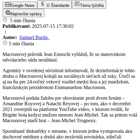
Google News
O Štandarde
Téma týždňa
Najnovšie správy
5 min čítania
Publikované:
2025-07-15 17:30:02
|
Autor:
Samuel Burda
,
5 min čítania
Macronovej právnik Jean Ennochi vyhlásil, že so stanoviskom
odvolacieho súdu nesúhlasí.
Agentúry v uvedenej súvislosti informovali, že dezinformácie tohto
druhu o Macronovej kolujú na sociálnych sieťach už roky. Útočí sa
aj na ňu pre 24-ročný vekový rozdiel medzi ňou a jej manželom,
francúzskym prezidentom Emmanuelom Macronom.
Macronová podala žalobu pre ohováranie proti dvom ženám –
Amandine Royovej a Natachi Reyovej – po tom, ako v decembri
2021 zverejnili na platforme YouTube video, v ktorom tvrdili, že
Brigitte bola kedysi mužom menom Jean-Michel. Tak sa pritom volá
Macronovej starší brat – Jean-Michel Trogneux.
Spomínané diskutérky v streame, v ktorom jedna vystupovala ako
duchovné médium a druhá ako nezávislá novinárka, zdieľali