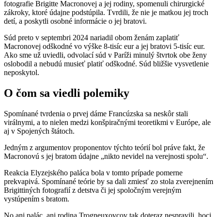
fotografie Brigitte Macronovej a jej rodiny, spomenuli chirurgické
zákroky, ktoré údajne podstúpila. Tvrdili, že nie je matkou jej troch
detí, a poskytli osobné informácie o jej bratovi.
Súd preto v septembri 2024 nariadil obom ženám zaplatiť
Macronovej odškodné vo výške 8-tisíc eur a jej bratovi 5-tisíc eur.
Ako sme už uviedli, odvolací súd v Paríži minulý štvrtok obe ženy
oslobodil a nebudú musieť platiť odškodné. Súd bližšie vysvetlenie
neposkytol.
O čom sa viedli polemiky
Spomínané tvrdenia o prvej dáme Francúzska sa neskôr stali
virálnymi, a to nielen medzi konšpiračnými teoretikmi v Európe, ale
aj v Spojených štátoch.
Jedným z argumentov proponentov týchto teórií bol práve fakt, že
Macronovú s jej bratom údajne „nikto nevidel na verejnosti spolu“.
Reakcia Elyzejského paláca bola v tomto prípade pomerne
prekvapivá. Spomínané teórie by sa dali zmiesť zo stola zverejnením
Brigittiných fotografií z detstva či jej spoločným verejným
vystúpením s bratom.
No ani palác, ani rodina Trogneuxovcov tak doteraz nespravili, hoci