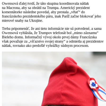
Owensová ďalej tvrdí, že táto skupina koordinovala nátlak
na Macrona, aby sa obrátil na Trumpa. Americký prezident
komentátorke následne povedal, aby prestala „vŕtať“ do
francúzskeho prezidentského páru, inak Paríž začne blokovať jeho
mierové snahy na Ukrajine.
Treba pripomenúť, že ani tieto informácie nie sú potvrdené, a sama
Owensová vyhlásila, že Trumpov telefonát bol „mimo záznamu“
Bieleho domu. Informačný vývoj okolo prvej dámy Francúzska
však považuje za „víťazstvo svojej strany“ a odmietla aj prezidentov
nátlak, rovnako ako predošlé vyhrážky súdnym procesom.