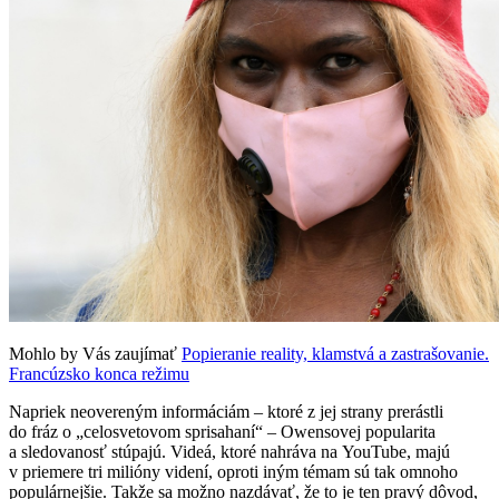
Mohlo by Vás zaujímať
Popieranie reality, klamstvá a zastrašovanie.
Francúzsko konca režimu
Napriek neovereným informáciám – ktoré z jej strany prerástli
do fráz o „celosvetovom sprisahaní“ – Owensovej popularita
a sledovanosť stúpajú. Videá, ktoré nahráva na YouTube, majú
v priemere tri milióny videní, oproti iným témam sú tak omnoho
populárnejšie. Takže sa možno nazdávať, že to je ten pravý dôvod,