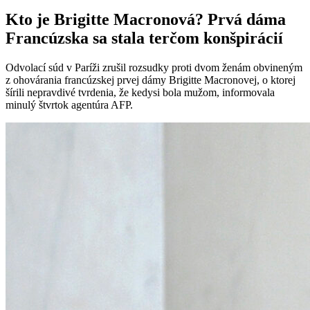
Kto je Brigitte Macronová? Prvá dáma
Francúzska sa stala terčom konšpirácií
Odvolací súd v Paríži zrušil rozsudky proti dvom ženám obvineným
z ohovárania francúzskej prvej dámy Brigitte Macronovej, o ktorej
šírili nepravdivé tvrdenia, že kedysi bola mužom, informovala
minulý štvrtok agentúra AFP.