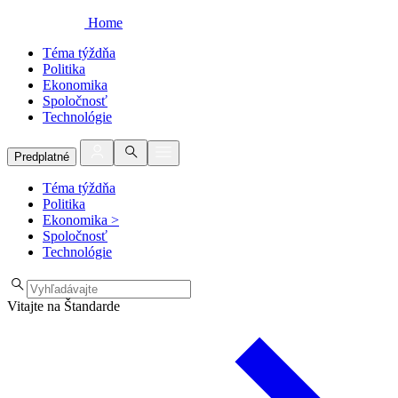
Home
Téma týždňa
Politika
Ekonomika
Spoločnosť
Technológie
Predplatné
Téma týždňa
Politika
Ekonomika
>
Spoločnosť
Technológie
Vitajte na Štandarde