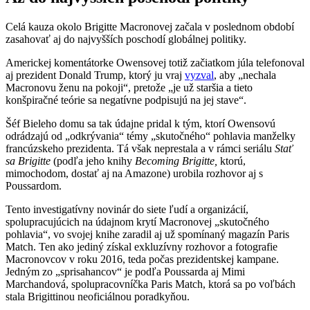
Celá kauza okolo Brigitte Macronovej začala v poslednom období
zasahovať aj do najvyšších poschodí globálnej politiky.
Americkej komentátorke Owensovej totiž začiatkom júla telefonoval
aj prezident Donald Trump, ktorý ju vraj
vyzval
, aby „nechala
Macronovu ženu na pokoji“, pretože „je už staršia a tieto
konšpiračné teórie sa negatívne podpisujú na jej stave“.
Šéf Bieleho domu sa tak údajne pridal k tým, ktorí Owensovú
odrádzajú od „odkrývania“ témy „skutočného“ pohlavia manželky
francúzskeho prezidenta. Tá však neprestala a v rámci seriálu
Stať
sa Brigitte
(podľa jeho knihy
Becoming Brigitte,
ktorú,
mimochodom, dostať aj na Amazone) urobila rozhovor aj s
Poussardom.
Tento investigatívny novinár do siete ľudí a organizácií,
spolupracujúcich na údajnom krytí Macronovej „skutočného
pohlavia“, vo svojej knihe zaradil aj už spomínaný magazín Paris
Match. Ten ako jediný získal exkluzívny rozhovor a fotografie
Macronovcov v roku 2016, teda počas prezidentskej kampane.
Jedným zo „sprisahancov“ je podľa Poussarda aj Mimi
Marchandová, spolupracovníčka Paris Match, ktorá sa po voľbách
stala Brigittinou neoficiálnou poradkyňou.