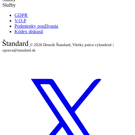
Služby
GDPR
V.O.P
Podmienky používania
Kódex diskusií
© 2026
Denník Štandard, Všetky práva vyhradené |
oprava@standard.sk