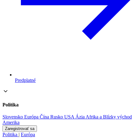
Predplatné
Politika
Slovensko
Európa
Čína
Rusko
USA
Ázia
Afrika a Blízky východ
Amerika
Zaregistrovať sa
Politika
|
Európa