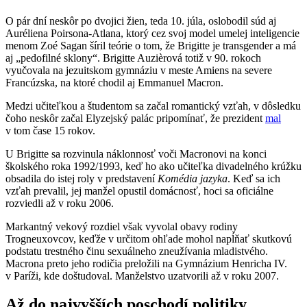
O pár dní neskôr po dvojici žien, teda 10. júla, oslobodil súd aj
Auréliena Poirsona-Atlana, ktorý cez svoj model umelej inteligencie
menom Zoé Sagan šíril teórie o tom, že Brigitte je transgender a má
aj „pedofilné sklony“. Brigitte Auzièrová totiž v 90. rokoch
vyučovala na jezuitskom gymnáziu v meste Amiens na severe
Francúzska, na ktoré chodil aj Emmanuel Macron.
Medzi učiteľkou a študentom sa začal romantický vzťah, v dôsledku
čoho neskôr začal Elyzejský palác pripomínať, že prezident
mal
v tom čase 15 rokov.
U Brigitte sa rozvinula náklonnosť voči Macronovi na konci
školského roka 1992/1993, keď ho ako učiteľka divadelného krúžku
obsadila do istej roly v predstavení
Komédia jazyka
. Keď sa ich
vzťah prevalil, jej manžel opustil domácnosť, hoci sa oficiálne
rozviedli až v roku 2006.
Markantný vekový rozdiel však vyvolal obavy rodiny
Trogneuxovcov, keďže v určitom ohľade mohol napĺňať skutkovú
podstatu trestného činu sexuálneho zneužívania mladistvého.
Macrona preto jeho rodičia preložili na Gymnázium Henricha IV.
v Paríži, kde doštudoval. Manželstvo uzatvorili až v roku 2007.
Až do najvyšších poschodí politiky