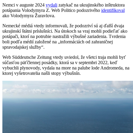
Nemci v auguste 2024
vydali
zatykač na ukrajinského inštruktora
potápania Volodymyra Z. Web Politico podozrivého
identifikoval
ako Volodymyra Žuravlova.
Nemecké médiá vtedy informovali, že podozriví sú aj ďalší dvaja
ukrajinskí štátni príslušníci. Na útokoch sa vraj mohli podieľať ako
potápači, ktorí na potrubie nastražili výbušné zariadenia. Tvrdenia
boli podľa médií založené na „informáciách od zahraničnej
spravodajskej služby“.
Web Süddeutsche Zeitung vtedy uviedol, že všetci traja mohli byť
súčasťou päťčlennej posádky, ktorá sa v septembri 2022, keď
vybuchli plynovody, vydala na more na palube lode Andromeda, na
ktorej vyšetrovatelia našli stopy výbušnín.