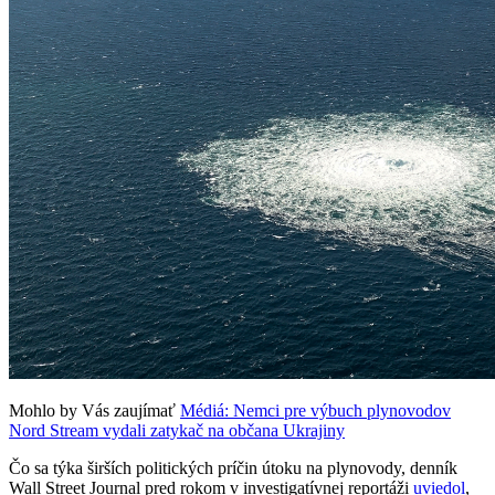
Mohlo by Vás zaujímať
Médiá: Nemci pre výbuch plynovodov
Nord Stream vydali zatykač na občana Ukrajiny
Čo sa týka širších politických príčin útoku na plynovody, denník
Wall Street Journal pred rokom v investigatívnej reportáži
uviedol
,