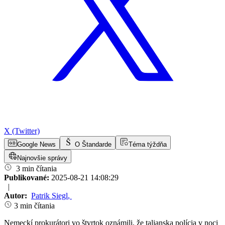
X (Twitter)
Google News
O Štandarde
Téma týždňa
Najnovšie správy
3 min čítania
Publikované:
2025-08-21 14:08:29
|
Autor:
Patrik Siegl
,
3 min čítania
Nemeckí prokurátori vo štvrtok oznámili, že talianska polícia v noci