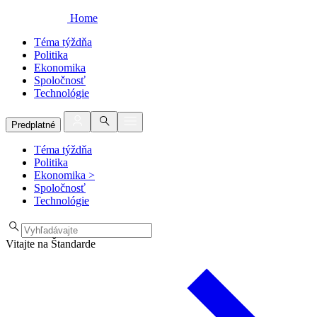
Home
Téma týždňa
Politika
Ekonomika
Spoločnosť
Technológie
Predplatné
Téma týždňa
Politika
Ekonomika
>
Spoločnosť
Technológie
Vitajte na Štandarde