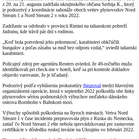
z 20. na 21. augusta zadržala ukrajinského občana Serhija K., ktorý
je podozrivý z koordinácie sabotáže oboch vetiev plynovodov Nord
Stream 1 a Nord Stream 2 v roku 2022.
Zadržanie sa odohralo v provincii Rimini na talianskom pobreží
Jadranu, kde trávil pár dní s rodinou.
„Keď bola potvrdená jeho prítomnosť, karabinieri obkľúčili
bungalov a počas zásahu sa muž bez odporu vzdal,“ uviedli talianski
karabinieri.
Policajný zdroj pre agentúru Reuters uviedol, že 49-ročného muža
identifikovali pri check-ine v hoteli, keď sa pri kontrole dokladov
objavilo varovanie, že je hľadaný.
Podozrivý podľa vyhlásenia prokuratúry
figuroval
medzi hlavnými
organizátormi operácie, ktorá v septembri 2022 poškodila obe linky
plynovodov sériou podmorských výbuchov neďaleko dánskeho
ostrova Bornholm v Baltskom mori.
Výbuchy spôsobili poškodenia na štyroch miestach. Vetva Nord
Stream 1 v čase incidentu prepravovala plyn z Ruska do Nemecka,
zatiaľ čo Nord Stream 2 ešte nebola sprevádzkovaná pre zastavenie
certifikácie v dôsledku ruskej invázie na Ukrajinu vo februári 2022.