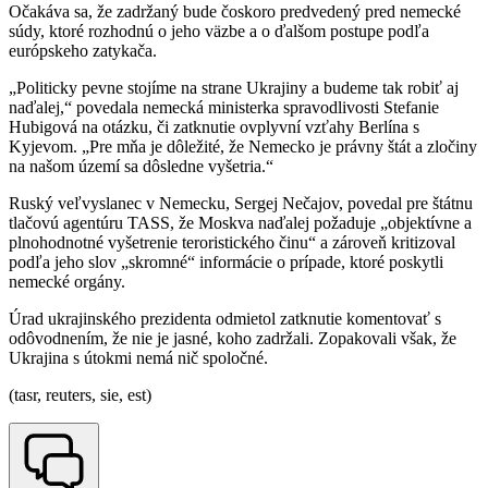
Očakáva sa, že zadržaný bude čoskoro predvedený pred nemecké
súdy, ktoré rozhodnú o jeho väzbe a o ďalšom postupe podľa
európskeho zatykača.
„Politicky pevne stojíme na strane Ukrajiny a budeme tak robiť aj
naďalej,“ povedala nemecká ministerka spravodlivosti Stefanie
Hubigová na otázku, či zatknutie ovplyvní vzťahy Berlína s
Kyjevom. „Pre mňa je dôležité, že Nemecko je právny štát a zločiny
na našom území sa dôsledne vyšetria.“
Ruský veľvyslanec v Nemecku, Sergej Nečajov, povedal pre štátnu
tlačovú agentúru TASS, že Moskva naďalej požaduje „objektívne a
plnohodnotné vyšetrenie teroristického činu“ a zároveň kritizoval
podľa jeho slov „skromné“ informácie o prípade, ktoré poskytli
nemecké orgány.
Úrad ukrajinského prezidenta odmietol zatknutie komentovať s
odôvodnením, že nie je jasné, koho zadržali. Zopakovali však, že
Ukrajina s útokmi nemá nič spoločné.
(tasr, reuters, sie, est)