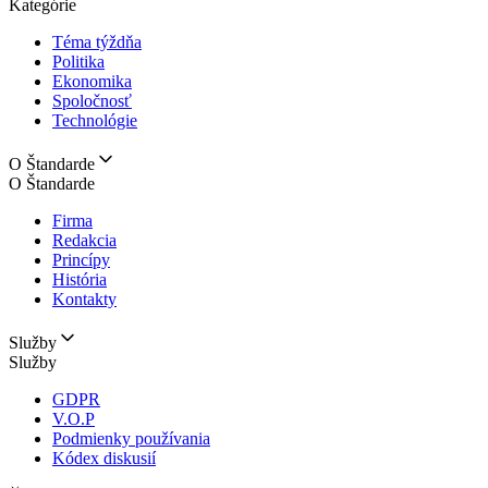
Kategórie
Téma týždňa
Politika
Ekonomika
Spoločnosť
Technológie
O Štandarde
O Štandarde
Firma
Redakcia
Princípy
História
Kontakty
Služby
Služby
GDPR
V.O.P
Podmienky používania
Kódex diskusií