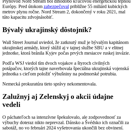
Plynovod Nord Stream bol dlhodobo kľúčovou energetickou tepnou
Európy. Pred útokom
zabezpečoval
približne 55 miliárd kubických
metrov plynu ročne. Nord Stream 2, dokončený v roku 2021, mal
túto kapacitu zdvojnásobiť.
Bývalý ukrajinský dôstojník?
Wall Street Journal uviedol, že zatknutý muž je bývalým kapitánom
ukrajinskej armády, ktorý slúžil aj v tajnej službe SBU a v elitnej
jednotke, ktorá bránila Kyjev počas prvých mesiacov ruskej invázie.
Podľa WSJ viedol tím dvoch vojakov a štyroch civilných
potápačov, ktorých tajne naverbovala špeciálna ukrajinská vojenská
jednotka s cieľom položiť výbušniny na podmorské potrubia.
Nemecká prokuratúra tieto správy nekomentovala.
Zalužnyj aj Zelenskyj o akcii údajne
vedeli
O páchateľoch sa intenzívne špekulovalo, ale zodpovednosť za
výbuchy doteraz nikto neprevzal. Dánsko a Švédsko ich označili za
sabotáž, no vo februári 2024 vyšetrovania ukončili bez obvinení.