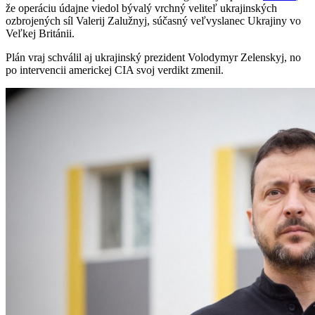
že operáciu údajne viedol bývalý vrchný veliteľ ukrajinských
ozbrojených síl Valerij Zalužnyj, súčasný veľvyslanec Ukrajiny vo
Veľkej Británii.
Plán vraj schválil aj ukrajinský prezident Volodymyr Zelenskyj, no
po intervencii americkej CIA svoj verdikt zmenil.