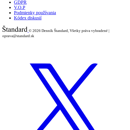
GDPR
V.O.P
Podmienky používania
Kódex diskusií
© 2026
Denník Štandard, Všetky práva vyhradené |
oprava@standard.sk