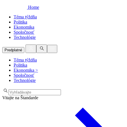
Home
Téma týždňa
Politika
Ekonomika
Spoločnosť
Technológie
Predplatné
Téma týždňa
Politika
Ekonomika
>
Spoločnosť
Technológie
Vitajte na Štandarde