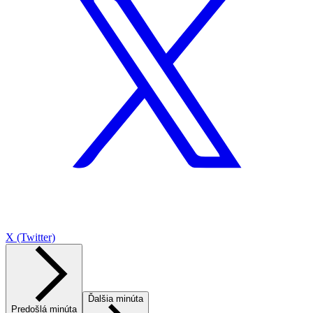
X (Twitter)
Ďalšia minúta
Predošlá minúta