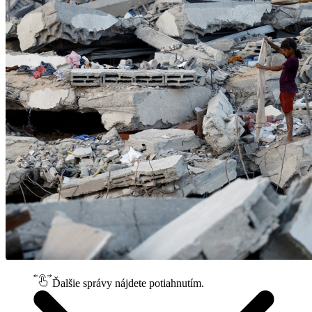
Ďalšie správy nájdete potiahnutím.