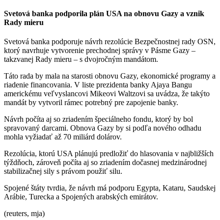
Svetová banka podporila plán USA na obnovu Gazy a vznik
Rady mieru
Svetová banka podporuje návrh rezolúcie Bezpečnostnej rady OSN,
ktorý navrhuje vytvorenie prechodnej správy v Pásme Gazy –
takzvanej Rady mieru – s dvojročným mandátom.
Táto rada by mala na starosti obnovu Gazy, ekonomické programy a
riadenie financovania. V liste prezidenta banky Ajaya Bangu
americkému veľvyslancovi Mikeovi Waltzovi sa uvádza, že takýto
mandát by vytvoril rámec potrebný pre zapojenie banky.
Návrh počíta aj so zriadením špeciálneho fondu, ktorý by bol
spravovaný darcami. Obnova Gazy by si podľa nového odhadu
mohla vyžiadať až 70 miliárd dolárov.
Rezolúcia, ktorú USA plánujú predložiť do hlasovania v najbližších
týždňoch, zároveň počíta aj so zriadením dočasnej medzinárodnej
stabilizačnej sily s právom použiť silu.
Spojené štáty tvrdia, že návrh má podporu Egypta, Kataru, Saudskej
Arábie, Turecka a Spojených arabských emirátov.
(reuters, mja)