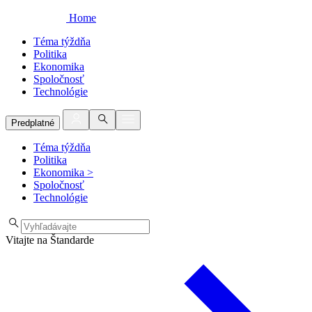
Home
Téma týždňa
Politika
Ekonomika
Spoločnosť
Technológie
Predplatné
Téma týždňa
Politika
Ekonomika
>
Spoločnosť
Technológie
Vitajte na Štandarde