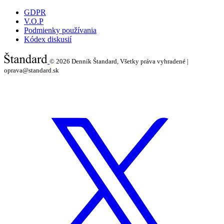
GDPR
V.O.P
Podmienky používania
Kódex diskusií
© 2026
Denník Štandard, Všetky práva vyhradené |
oprava@standard.sk