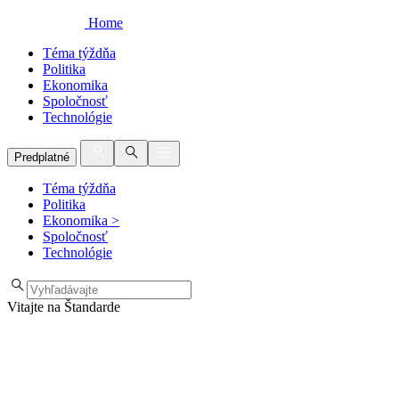
Home
Téma týždňa
Politika
Ekonomika
Spoločnosť
Technológie
Predplatné
Téma týždňa
Politika
Ekonomika
>
Spoločnosť
Technológie
Vitajte na Štandarde