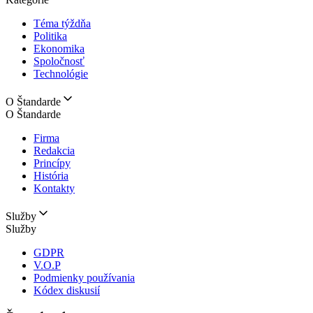
Téma týždňa
Politika
Ekonomika
Spoločnosť
Technológie
O Štandarde
O Štandarde
Firma
Redakcia
Princípy
História
Kontakty
Služby
Služby
GDPR
V.O.P
Podmienky používania
Kódex diskusií