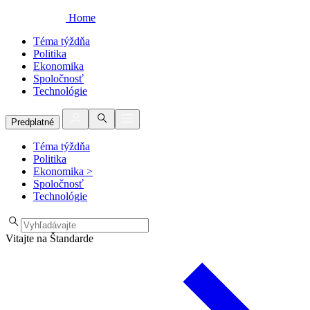
Home
Téma týždňa
Politika
Ekonomika
Spoločnosť
Technológie
Predplatné
Téma týždňa
Politika
Ekonomika
>
Spoločnosť
Technológie
Vitajte na Štandarde