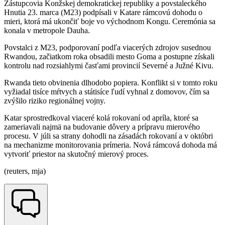
Zástupcovia Konžskej demokratickej republiky a povstaleckého
Hnutia 23. marca (M23) podpísali v Katare rámcovú dohodu o
mieri, ktorá má ukončiť boje vo východnom Kongu. Ceremónia sa
konala v metropole Dauha.
Povstalci z M23, podporovaní podľa viacerých zdrojov susednou
Rwandou, začiatkom roka obsadili mesto Goma a postupne získali
kontrolu nad rozsiahlymi časťami provincií Severné a Južné Kivu.
Rwanda tieto obvinenia dlhodobo popiera. Konflikt si v tomto roku
vyžiadal tisíce mŕtvych a státisíce ľudí vyhnal z domovov, čím sa
zvýšilo riziko regionálnej vojny.
Katar sprostredkoval viaceré kolá rokovaní od apríla, ktoré sa
zameriavali najmä na budovanie dôvery a prípravu mierového
procesu. V júli sa strany dohodli na zásadách rokovaní a v októbri
na mechanizme monitorovania prímeria. Nová rámcová dohoda má
vytvoriť priestor na skutočný mierový proces.
(reuters, mja)