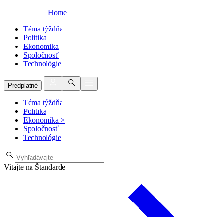
Home
Téma týždňa
Politika
Ekonomika
Spoločnosť
Technológie
Predplatné
Téma týždňa
Politika
Ekonomika
>
Spoločnosť
Technológie
Vitajte na Štandarde