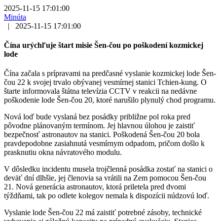
2025-11-15 17:01:00
Minúta
|
2025-11-15 17:01:00
Čína urýchľuje štart misie Šen-čou po poškodení kozmickej
lode
Čína začala s prípravami na predčasné vyslanie kozmickej lode Šen-
čou 22 k svojej trvalo obývanej vesmírnej stanici Tchien-kung. O
štarte informovala štátna televízia CCTV v reakcii na nedávne
poškodenie lode Šen-čou 20, ktoré narušilo plynulý chod programu.
Nová loď bude vyslaná bez posádky približne pol roka pred
pôvodne plánovaným termínom. Jej hlavnou úlohou je zaistiť
bezpečnosť astronautov na stanici. Poškodená Šen-čou 20 bola
pravdepodobne zasiahnutá vesmírnym odpadom, pričom došlo k
prasknutiu okna návratového modulu.
V dôsledku incidentu musela trojčlenná posádka zostať na stanici o
deväť dní dlhšie, jej členovia sa vrátili na Zem pomocou Šen-čou
21. Nová generácia astronautov, ktorá priletela pred dvomi
týždňami, tak po odlete kolegov nemala k dispozícii núdzovú loď.
Vyslanie lode Šen-čou 22 má zaistiť potrebné zásoby, technické