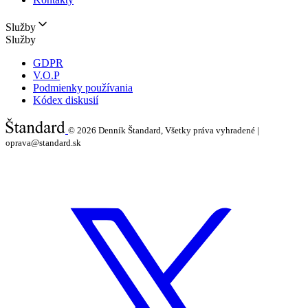
Služby
Služby
GDPR
V.O.P
Podmienky používania
Kódex diskusií
© 2026
Denník Štandard, Všetky práva vyhradené |
oprava@standard.sk