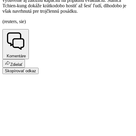
vybavenie aj záložnú kapacitu na prípadnú evakuáciu. Stanica
Tchien-kung dokáže krátkodobo hostiť až šesť ľudí, dlhodobo je
však navrhnutá pre trojčlennú posádku.
(reuters, sie)
Komentáre
Zdielať
Skopírovať odkaz