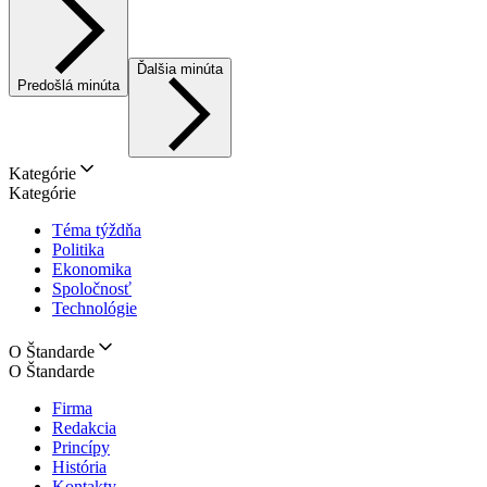
Ďalšia minúta
Predošlá minúta
Kategórie
Kategórie
Téma týždňa
Politika
Ekonomika
Spoločnosť
Technológie
O Štandarde
O Štandarde
Firma
Redakcia
Princípy
História
Kontakty