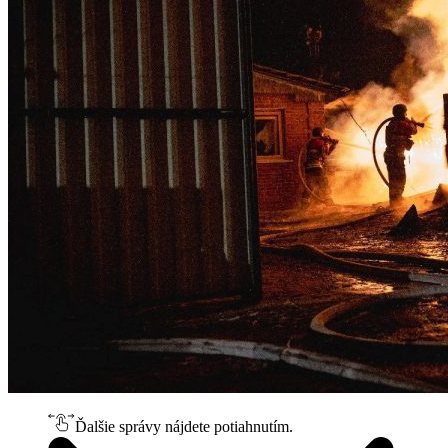
Ďalšie správy nájdete potiahnutím.