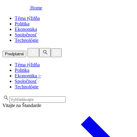
Home
Téma týždňa
Politika
Ekonomika
Spoločnosť
Technológie
Predplatné
Téma týždňa
Politika
Ekonomika
>
Spoločnosť
Technológie
Vitajte na Štandarde