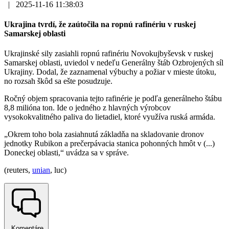
|
2025-11-16 11:38:03
Ukrajina tvrdí, že zaútočila na ropnú rafinériu v ruskej
Samarskej oblasti
Ukrajinské sily zasiahli ropnú rafinériu Novokujbyševsk v ruskej
Samarskej oblasti, uviedol v nedeľu Generálny štáb Ozbrojených síl
Ukrajiny. Dodal, že zaznamenal výbuchy a požiar v mieste útoku,
no rozsah škôd sa ešte posudzuje.
Ročný objem spracovania tejto rafinérie je podľa generálneho štábu
8,8 milióna ton. Ide o jedného z hlavných výrobcov
vysokokvalitného paliva do lietadiel, ktoré využíva ruská armáda.
„Okrem toho bola zasiahnutá základňa na skladovanie dronov
jednotky Rubikon a prečerpávacia stanica pohonných hmôt v (...)
Doneckej oblasti,“ uvádza sa v správe.
(reuters,
unian
, luc)
Komentáre