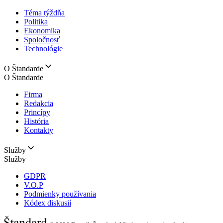
Téma týždňa
Politika
Ekonomika
Spoločnosť
Technológie
O Štandarde
O Štandarde
Firma
Redakcia
Princípy
História
Kontakty
Služby
Služby
GDPR
V.O.P
Podmienky používania
Kódex diskusií