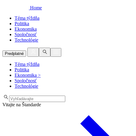
Home
Téma týždňa
Politika
Ekonomika
Spoločnosť
Technológie
Predplatné
Téma týždňa
Politika
Ekonomika
>
Spoločnosť
Technológie
Vitajte na Štandarde