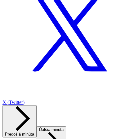
X (Twitter)
Ďalšia minúta
Predošlá minúta