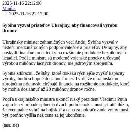
2025-11-16 22:12:00
Minúta
|
2025-11-16 22:12:00
Sybiha vyzval priateľov Ukrajiny, aby financovali výrobu
dronov
Ukrajinský minister zahraničných vecí Andrij Sybiha vyzval v
nedeľu medzinárodných podporovateľov a priateľov Ukrajiny, aby
poskytli finančné prostriedky na rozšírenie produkcie bezpilotných
lietadiel. Podľa ministra sú moderné vojenské preteky určované
výrobou miliónov lacných dronov, nie jadrovým zbrojením.
Sybiha zdôraznil, že štáty, ktoré dokážu rýchlejšie zvýšiť kapacity
výroby, budú schopné dosiahnuť mier. Tvrdí, že ukrajinskému
zbrojnému priemyslu chýbajú financie na rozšírenie produkcie, ktorá
by mohla dosiahnuť až 20 miliónov dronov ročne.
Podľa ukrajinského ministra ukončí ruský prezident Vladimir Putin
vojnu len v prípade splnenia dvoch podmienok - musí „stratiť ilúziu,
že eventuálne vyhrá na bojisku“ a cena za pokračovanie vojny musí
byť preňho vyššia než cena za jej ukončenie.
(tasr, sie)