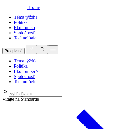
Home
Téma týždňa
Politika
Ekonomika
Spoločnosť
Technológie
Predplatné
Téma týždňa
Politika
Ekonomika
>
Spoločnosť
Technológie
Vitajte na Štandarde