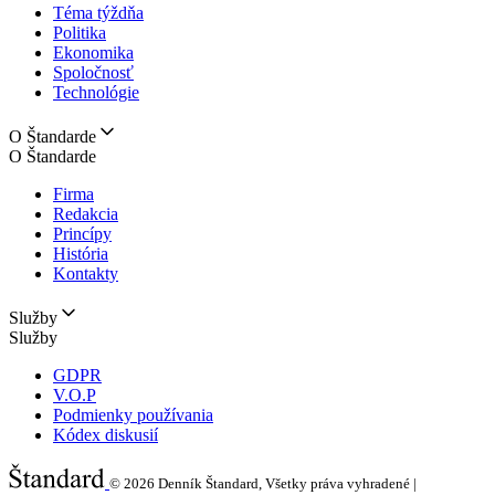
Téma týždňa
Politika
Ekonomika
Spoločnosť
Technológie
O Štandarde
O Štandarde
Firma
Redakcia
Princípy
História
Kontakty
Služby
Služby
GDPR
V.O.P
Podmienky používania
Kódex diskusií
© 2026
Denník Štandard, Všetky práva vyhradené |