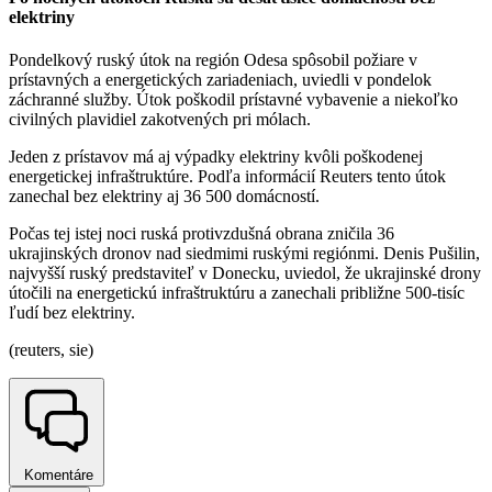
elektriny
Pondelkový ruský útok na región Odesa spôsobil požiare v
prístavných a energetických zariadeniach, uviedli v pondelok
záchranné služby. Útok poškodil prístavné vybavenie a niekoľko
civilných plavidiel zakotvených pri mólach.
Jeden z prístavov má aj výpadky elektriny kvôli poškodenej
energetickej infraštruktúre. Podľa informácií Reuters tento útok
zanechal bez elektriny aj 36 500 domácností.
Počas tej istej noci ruská protivzdušná obrana zničila 36
ukrajinských dronov nad siedmimi ruskými regiónmi. Denis Pušilin,
najvyšší ruský predstaviteľ v Donecku, uviedol, že ukrajinské drony
útočili na energetickú infraštruktúru a zanechali približne 500-tisíc
ľudí bez elektriny.
(reuters, sie)
Komentáre