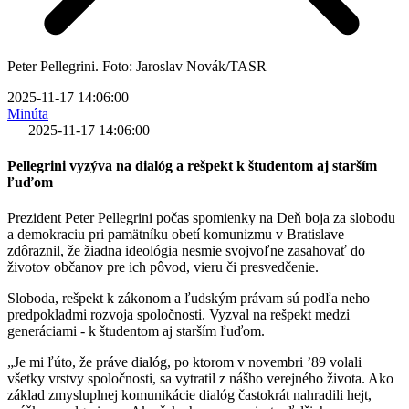
Peter Pellegrini. Foto: Jaroslav Novák/TASR
2025-11-17 14:06:00
Minúta
|
2025-11-17 14:06:00
Pellegrini vyzýva na dialóg a rešpekt k študentom aj starším
ľuďom
Prezident Peter Pellegrini počas spomienky na Deň boja za slobodu
a demokraciu pri pamätníku obetí komunizmu v Bratislave
zdôraznil, že žiadna ideológia nesmie svojvoľne zasahovať do
životov občanov pre ich pôvod, vieru či presvedčenie.
Sloboda, rešpekt k zákonom a ľudským právam sú podľa neho
predpokladmi rozvoja spoločnosti. Vyzval na rešpekt medzi
generáciami - k študentom aj starším ľuďom.
„Je mi ľúto, že práve dialóg, po ktorom v novembri ’89 volali
všetky vrstvy spoločnosti, sa vytratil z nášho verejného života. Ako
základ zmysluplnej komunikácie dialóg častokrát nahradili hejt,