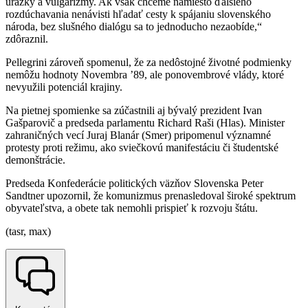
urážky a vulgarizmy. Ak však chceme namiesto ďalšieho
rozdúchavania nenávisti hľadať cesty k spájaniu slovenského
národa, bez slušného dialógu sa to jednoducho nezaobíde,“
zdôraznil.
Pellegrini zároveň spomenul, že za nedôstojné životné podmienky
nemôžu hodnoty Novembra ’89, ale ponovembrové vlády, ktoré
nevyužili potenciál krajiny.
Na pietnej spomienke sa zúčastnili aj bývalý prezident Ivan
Gašparovič a predseda parlamentu Richard Raši (Hlas). Minister
zahraničných vecí Juraj Blanár (Smer) pripomenul významné
protesty proti režimu, ako sviečkovú manifestáciu či študentské
demonštrácie.
Predseda Konfederácie politických väzňov Slovenska Peter
Sandtner upozornil, že komunizmus prenasledoval široké spektrum
obyvateľstva, a obete tak nemohli prispieť k rozvoju štátu.
(tasr, max)