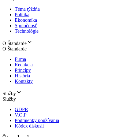
Téma týždňa
Politika
Ekonomika
Spoločnosť
Technológie
O Štandarde
O Štandarde
Firma
Redakcia
Princípy
História
Kontakty
Služby
Služby
GDPR
V.O.P
Podmienky používania
Kódex diskusií