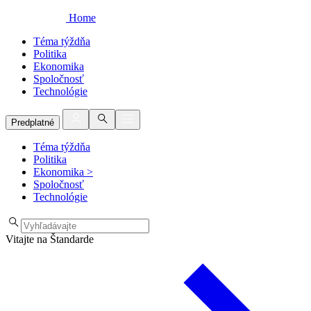
Home
Téma týždňa
Politika
Ekonomika
Spoločnosť
Technológie
Predplatné
Téma týždňa
Politika
Ekonomika
>
Spoločnosť
Technológie
Vitajte na Štandarde