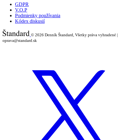
GDPR
V.O.P
Podmienky používania
Kódex diskusií
© 2026
Denník Štandard, Všetky práva vyhradené |
oprava@standard.sk