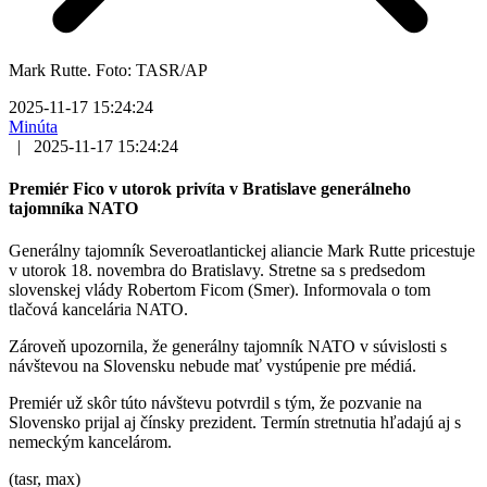
Mark Rutte. Foto: TASR/AP
2025-11-17 15:24:24
Minúta
|
2025-11-17 15:24:24
Premiér Fico v utorok privíta v Bratislave generálneho
tajomníka NATO
Generálny tajomník Severoatlantickej aliancie Mark Rutte pricestuje
v utorok 18. novembra do Bratislavy. Stretne sa s predsedom
slovenskej vlády Robertom Ficom (Smer). Informovala o tom
tlačová kancelária NATO.
Zároveň upozornila, že generálny tajomník NATO v súvislosti s
návštevou na Slovensku nebude mať vystúpenie pre médiá.
Premiér už skôr túto návštevu potvrdil s tým, že pozvanie na
Slovensko prijal aj čínsky prezident. Termín stretnutia hľadajú aj s
nemeckým kancelárom.
(tasr, max)