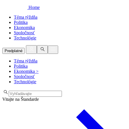
Home
Téma týždňa
Politika
Ekonomika
Spoločnosť
Technológie
Predplatné
Téma týždňa
Politika
Ekonomika
>
Spoločnosť
Technológie
Vitajte na Štandarde