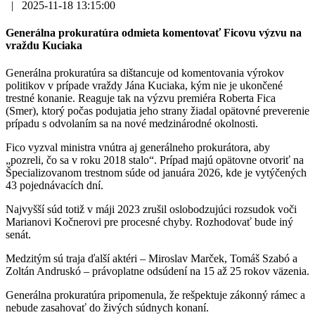
|
2025-11-18 13:15:00
Generálna prokuratúra odmieta komentovať Ficovu výzvu na
vraždu Kuciaka
Generálna prokuratúra sa dištancuje od komentovania výrokov
politikov v prípade vraždy Jána Kuciaka, kým nie je ukončené
trestné konanie. Reaguje tak na výzvu premiéra Roberta Fica
(Smer), ktorý počas podujatia jeho strany žiadal opätovné preverenie
prípadu s odvolaním sa na nové medzinárodné okolnosti.
Fico vyzval ministra vnútra aj generálneho prokurátora, aby
„pozreli, čo sa v roku 2018 stalo“. Prípad majú opätovne otvoriť na
Špecializovanom trestnom súde od januára 2026, kde je vytýčených
43 pojednávacích dní.
Najvyšší súd totiž v máji 2023 zrušil oslobodzujúci rozsudok voči
Marianovi Kočnerovi pre procesné chyby. Rozhodovať bude iný
senát.
Medzitým sú traja ďalší aktéri – Miroslav Marček, Tomáš Szabó a
Zoltán Andruskó – právoplatne odsúdení na 15 až 25 rokov väzenia.
Generálna prokuratúra pripomenula, že rešpektuje zákonný rámec a
nebude zasahovať do živých súdnych konaní.