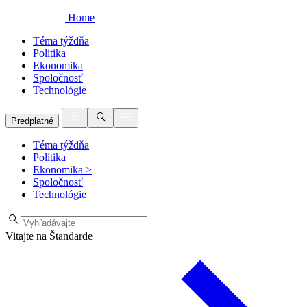
Home
Téma týždňa
Politika
Ekonomika
Spoločnosť
Technológie
Predplatné
Téma týždňa
Politika
Ekonomika
>
Spoločnosť
Technológie
Vitajte na Štandarde