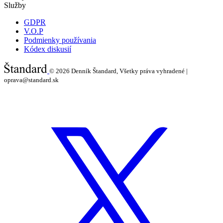
Služby
GDPR
V.O.P
Podmienky používania
Kódex diskusií
© 2026
Denník Štandard, Všetky práva vyhradené |
oprava@standard.sk