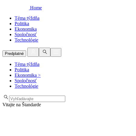
Home
Téma týždňa
Politika
Ekonomika
Spoločnosť
Technológie
Predplatné
Téma týždňa
Politika
Ekonomika
>
Spoločnosť
Technológie
Vitajte na Štandarde