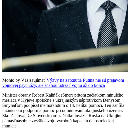
Mohlo by Vás zaujímať
Výzvy na zatknutie Putina nie sú prejavom
vojnovej psychózy, ale snahou udržať vojnu až do konca
Minister obrany Robert Kaliňák (Smer) pritom začiatkom minulého
mesiaca v Kyjeve spoločne s ukrajinským náprotivkom Denysom
Šmyhaľom podpísal memorandum o 14. balíku pomoci. Ten zahŕňa
inžiniersku podporu a pomoc pri odmínovaní ukrajinského územia.
Skonštatoval, že Slovensko od začiatku invázie Ruska na Ukrajinu
pätnásťnásobne zvýšilo svoju výrobnú kapacitu delostreleckej
munície.