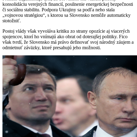
konsolidáciu verejných financií, posilnenie energetickej bezpečnosti
či sociálnu stabilitu. Podpora Ukrajiny sa podľa neho stala
„vojnovou stratégiou“, s ktorou sa Slovensko nemôže automaticky
stotožniť.
Postoj vlády však vyvoláva kritiku zo strany opozície aj viacerých
spojencov, ktorí ho vnímajú ako obrat od doterajšej politiky. Fico
však tvrdí, že Slovensko má právo definovať svoj národný záujem a
odmietnuť záväzky, ktoré presahujú jeho možnosti.