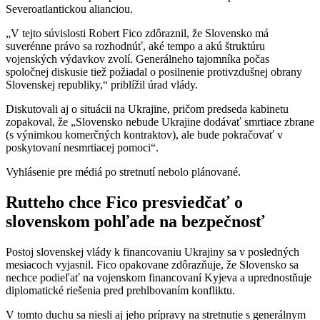
Severoatlantickou alianciou.
„V tejto súvislosti Robert Fico zdôraznil, že Slovensko má
suverénne právo sa rozhodnúť, aké tempo a akú štruktúru
vojenských výdavkov zvolí. Generálneho tajomníka počas
spoločnej diskusie tiež požiadal o posilnenie protivzdušnej obrany
Slovenskej republiky,“ priblížil úrad vlády.
Diskutovali aj o situácii na Ukrajine, pričom predseda kabinetu
zopakoval, že „Slovensko nebude Ukrajine dodávať smrtiace zbrane
(s výnimkou komerčných kontraktov), ale bude pokračovať v
poskytovaní nesmrtiacej pomoci“.
Vyhlásenie pre médiá po stretnutí nebolo plánované.
Rutteho chce Fico presviedčať o
slovenskom pohľade na bezpečnosť
Postoj slovenskej vlády k financovaniu Ukrajiny sa v posledných
mesiacoch vyjasnil. Fico opakovane zdôrazňuje, že Slovensko sa
nechce podieľať na vojenskom financovaní Kyjeva a uprednostňuje
diplomatické riešenia pred prehlbovaním konfliktu.
V tomto duchu sa niesli aj jeho prípravy na stretnutie s generálnym