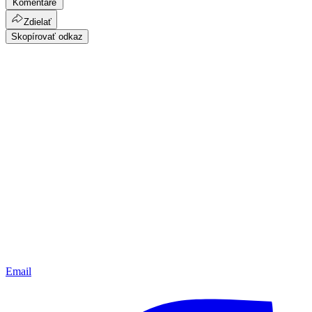
Komentáre
Zdielať
Skopírovať odkaz
Email