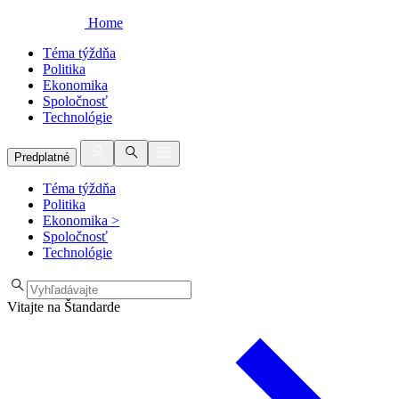
Home
Téma týždňa
Politika
Ekonomika
Spoločnosť
Technológie
Predplatné
Téma týždňa
Politika
Ekonomika
>
Spoločnosť
Technológie
Vitajte na Štandarde