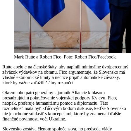
Mark Rutte a Robert Fico. Foto: Robert Fico/Facebook
Rutte apeluje na členské štáty, aby naplnili minimálne dvojpercentný
záväzok výdavkov na obranu. Fico argumentuje, že Slovensko má
vlastné ekonomické limity a nechce prijať automatické záväzky,
ktoré by vážne zaťažili štátny rozpočet.
Okrem toho patrí generálny tajomník Aliancie k hlasom
presadzujúcim pokračovanie vojenskej podpory Kyjevu. Fico,
naopak, preferuje humanitárnu pomoc a diplomaciu. Táto
rozdielnosť mala byť kľúčovým bodom diskusie, keďže Slovensko
nie je ochotné súhlasiť s koncepciami, ktoré by znamenali ďalšie
finančné povinnosti voči Ukrajine.
Slovensko zostáva členom spoločenstva, no predseda vlády