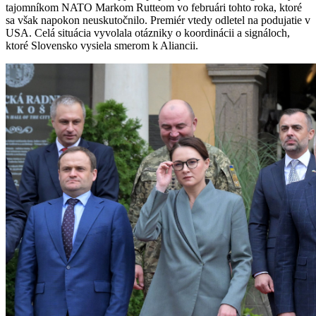
tajomníkom NATO Markom Rutteom vo februári tohto roka, ktoré
sa však napokon neuskutočnilo. Premiér vtedy odletel na podujatie v
USA. Celá situácia vyvolala otázniky o koordinácii a signáloch,
ktoré Slovensko vysiela smerom k Aliancii.