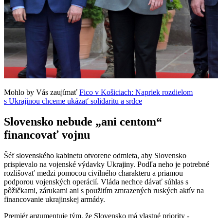
Mohlo by Vás zaujímať
Fico v Košiciach: Napriek rozdielom
s Ukrajinou chceme ukázať solidaritu a srdce
Slovensko nebude „ani centom“
financovať vojnu
Šéf slovenského kabinetu otvorene odmieta, aby Slovensko
prispievalo na vojenské výdavky Ukrajiny. Podľa neho je potrebné
rozlišovať medzi pomocou civilného charakteru a priamou
podporou vojenských operácií. Vláda nechce dávať súhlas s
pôžičkami, zárukami ani s použitím zmrazených ruských aktív na
financovanie ukrajinskej armády.
Premiér argumentuje tým, že Slovensko má vlastné priority -