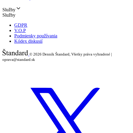
Služby
Služby
GDPR
V.O.P
Podmienky používania
Kódex diskusií
© 2026
Denník Štandard, Všetky práva vyhradené |
oprava@standard.sk