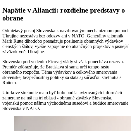
Napätie v Aliancii: rozdielne predstavy o
obrane
Odmietavý postoj Slovenska k navrhovaným mechanizmom pomoci
Ukrajine nezostáva bez odozvy ani v NATO. Generálny tajomník
Mark Rutte dlhodobo presadzuje posilnenie obranných výdavkov
členských štátov, vyššie zapojenie do aliančných projektov a jasnejší
záväzok voči Ukrajine.
Slovensko pod vedením Ficovej vlády si však ponecháva rezervu.
Premiér zdôrazňuje, že Bratislava si sama určí tempo rastu
obranného rozpočtu. Téma výdavkov a celkového smerovania
slovenskej bezpečnostnej politiky sa stala aj súčasťou stretnutia s
Ruttem.
Utorkové stretnutie malo byť bolo podľa avizovaných informácií
zamerané najmä na tri oblasti - obranné záväzky Slovenska,
vojenskú pomoc nášmu východnému susedovi a budúce smerovanie
Slovenska v NATO.