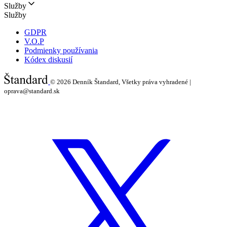
Služby
Služby
GDPR
V.O.P
Podmienky používania
Kódex diskusií
© 2026
Denník Štandard, Všetky práva vyhradené |
oprava@standard.sk