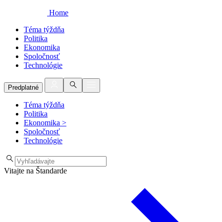
Home
Téma týždňa
Politika
Ekonomika
Spoločnosť
Technológie
Predplatné
Téma týždňa
Politika
Ekonomika
>
Spoločnosť
Technológie
Vitajte na Štandarde