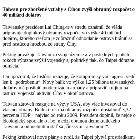
Taiwan pre zhoršené vzťahy s Čínou zvýši obranný rozpočet o
40 miliárd dolárov
Taiwanský prezident Lai Ching-te v stredu oznámil, že vláda
pripravuje doplnkový obranný rozpočet vo výške 40 miliárd
dolárov, ktorého cieľom je zdôrazniť odhodlanie ostrova brániť sa
pred rastúcou hrozbou zo strany Číny.
Peking považuje Taiwan za svoje územie a v posledných piatich
rokoch výrazne zvýšil vojenský aj politický tlak, čo Taipei dôrazne
odmieta.
Lai upozornil, že história ukazuje, že kompromisy voči agresii vedú
len k „podrobeniu“. Nový balík vo výške 1,25 bilióna taiwanských
dolárov má posilniť modernizáciu armády a pripraviť krajinu na
rastúcu vojenskú aktivitu Číny v okolí ostrova.
Taiwan zároveň reaguje na výzvy USA, aby viac investoval do
vlastnej obrany. Budúci rok má obranný rozpočet dosiahnuť 3,32
percenta HDP – najviac od roku 2009. Prezident doplnil, že nejde o
ideologický spor, ale o „boj medzi obranou demokratického
Taiwanu a odmietnutím stať sa ,čínskym Taiwanom’“.
Peking kritizoval nové plány a tvrdí, že Taipei plytvá prostriedkami