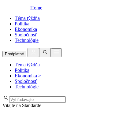
Home
Téma týždňa
Politika
Ekonomika
Spoločnosť
Technológie
Predplatné
Téma týždňa
Politika
Ekonomika
>
Spoločnosť
Technológie
Vitajte na Štandarde