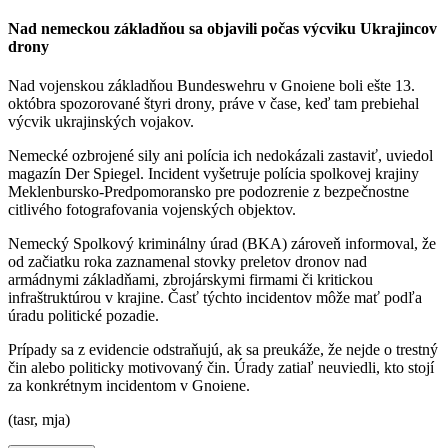
Nad nemeckou základňou sa objavili počas výcviku Ukrajincov
drony
Nad vojenskou základňou Bundeswehru v Gnoiene boli ešte 13.
októbra spozorované štyri drony, práve v čase, keď tam prebiehal
výcvik ukrajinských vojakov.
Nemecké ozbrojené sily ani polícia ich nedokázali zastaviť, uviedol
magazín Der Spiegel. Incident vyšetruje polícia spolkovej krajiny
Meklenbursko-Predpomoransko pre podozrenie z bezpečnostne
citlivého fotografovania vojenských objektov.
Nemecký Spolkový kriminálny úrad (BKA) zároveň informoval, že
od začiatku roka zaznamenal stovky preletov dronov nad
armádnymi základňami, zbrojárskymi firmami či kritickou
infraštruktúrou v krajine. Časť týchto incidentov môže mať podľa
úradu politické pozadie.
Prípady sa z evidencie odstraňujú, ak sa preukáže, že nejde o trestný
čin alebo politicky motivovaný čin. Úrady zatiaľ neuviedli, kto stojí
za konkrétnym incidentom v Gnoiene.
(tasr, mja)