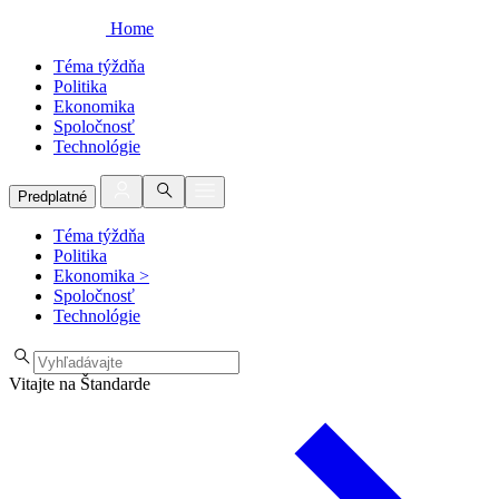
Home
Téma týždňa
Politika
Ekonomika
Spoločnosť
Technológie
Predplatné
Téma týždňa
Politika
Ekonomika
>
Spoločnosť
Technológie
Vitajte na Štandarde