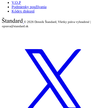
V.O.P
Podmienky používania
Kódex diskusií
© 2026
Denník Štandard, Všetky práva vyhradené |
oprava@standard.sk