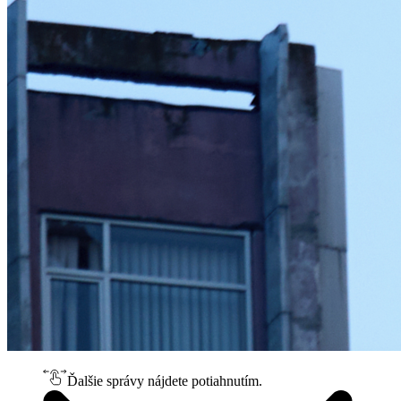
Ďalšie správy nájdete potiahnutím.