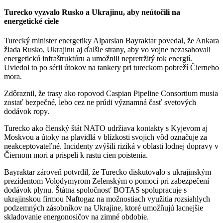
Turecko vyzvalo Rusko a Ukrajinu, aby neútočili na
energetické ciele
Turecký minister energetiky Alparslan Bayraktar povedal, že Ankara
žiada Rusko, Ukrajinu aj ďalšie strany, aby vo vojne nezasahovali
energetickú infraštruktúru a umožnili nepretržitý tok energií.
Uviedol to po sérii útokov na tankery pri tureckom pobreží Čierneho
mora.
Zdôraznil, že trasy ako ropovod Caspian Pipeline Consortium musia
zostať bezpečné, lebo cez ne prúdi významná časť svetových
dodávok ropy.
Turecko ako členský štát NATO udržiava kontakty s Kyjevom aj
Moskvou a útoky na plavidlá v blízkosti svojich vôd označuje za
neakceptovateľné. Incidenty zvýšili riziká v oblasti lodnej dopravy v
Čiernom mori a prispeli k rastu cien poistenia. ​
Bayraktar zároveň potvrdil, že Turecko diskutovalo s ukrajinským
prezidentom Volodymyrom Zelenským o pomoci pri zabezpečení
dodávok plynu. Štátna spoločnosť BOTAS spolupracuje s
ukrajinskou firmou Naftogaz na možnostiach využitia rozsiahlych
podzemných zásobníkov na Ukrajine, ktoré umožňujú lacnejšie
skladovanie energonosičov na zimné obdobie.