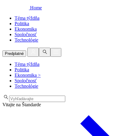
Home
Téma týždňa
Politika
Ekonomika
Spoločnosť
Technológie
Predplatné
Téma týždňa
Politika
Ekonomika
>
Spoločnosť
Technológie
Vitajte na Štandarde