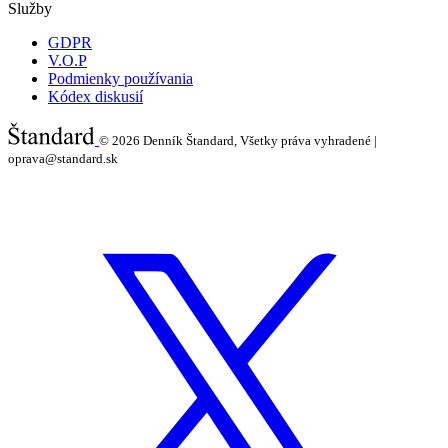
Služby
GDPR
V.O.P
Podmienky používania
Kódex diskusií
© 2026
Denník Štandard, Všetky práva vyhradené |
oprava@standard.sk