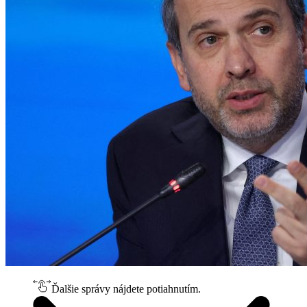
Ďalšie správy nájdete potiahnutím.