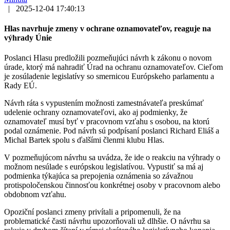
|
2025-12-04 17:40:13
Hlas navrhuje zmeny v ochrane oznamovateľov, reaguje na
výhrady Únie
Poslanci Hlasu predložili pozmeňujúci návrh k zákonu o novom
úrade, ktorý má nahradiť Úrad na ochranu oznamovateľov. Cieľom
je zosúladenie legislatívy so smernicou Európskeho parlamentu a
Rady EÚ.
Návrh ráta s vypustením možnosti zamestnávateľa preskúmať
udelenie ochrany oznamovateľovi, ako aj podmienky, že
oznamovateľ musí byť v pracovnom vzťahu s osobou, na ktorú
podal oznámenie. Pod návrh sú podpísaní poslanci Richard Eliáš a
Michal Bartek spolu s ďalšími členmi klubu Hlas.
V pozmeňujúcom návrhu sa uvádza, že ide o reakciu na výhrady o
možnom nesúlade s európskou legislatívou. Vypustiť sa má aj
podmienka týkajúca sa prepojenia oznámenia so závažnou
protispoločenskou činnosťou konkrétnej osoby v pracovnom alebo
obdobnom vzťahu.
Opoziční poslanci zmeny privítali a pripomenuli, že na
problematické časti návrhu upozorňovali už dlhšie. O návrhu sa