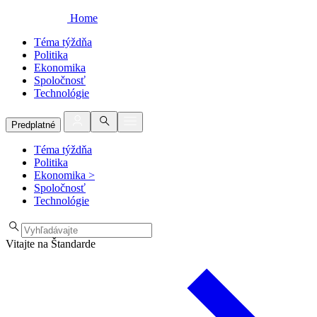
Home
Téma týždňa
Politika
Ekonomika
Spoločnosť
Technológie
Predplatné
Téma týždňa
Politika
Ekonomika
>
Spoločnosť
Technológie
Vitajte na Štandarde