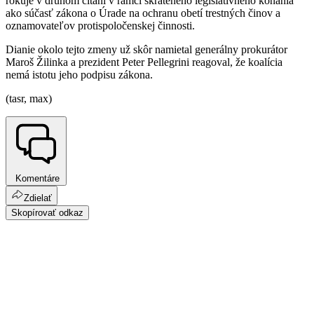
rokuje v druhom čítaní v rámci skráteného legislatívneho konania
ako súčasť zákona o Úrade na ochranu obetí trestných činov a
oznamovateľov protispoločenskej činnosti.
Dianie okolo tejto zmeny už skôr namietal generálny prokurátor
Maroš Žilinka a prezident Peter Pellegrini reagoval, že koalícia
nemá istotu jeho podpisu zákona.
(tasr, max)
Komentáre
Zdielať
Skopírovať odkaz