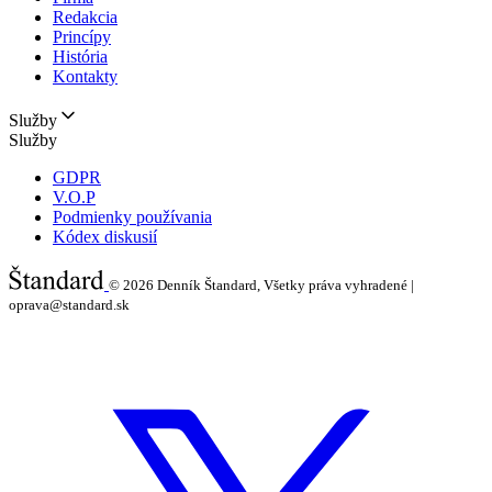
Redakcia
Princípy
História
Kontakty
Služby
Služby
GDPR
V.O.P
Podmienky používania
Kódex diskusií
© 2026
Denník Štandard, Všetky práva vyhradené |
oprava@standard.sk