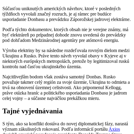
Súčasťou uniknutých amerických návrhov, ktoré v posledných
týždňoch vyvolali značný rozruch, je aj rámec pre budúce
usporiadanie Donbasu a prevádzku Záporožskej jadrovej elektrárne.
Podľa týchto dokumentov, ktorých obsah nie je verejne známy, má
byť elektráreň po prípadnej dohode znovu uvedená do prevádzky
pod dohľadom Medzinárodnej agentúry pre atómovú energiu.
Výroba elektriny by sa následne rozdeľovala rovným dielom medzi
Ukrajinu a Rusko. Práve tento návrh vyvolal obavy v Kyjeve aj v
niektorých európskych metropolách, pretože by legitimizoval ruskú
kontrolu nad časťou ukrajinského územia.
Najcitlivejším bodom však zostáva samotný Donbas. Rusko
považuje takmer celý región za svoje územie, Ukrajina to odmieta a
trvá na obnovení územnej celistvosti. Ako pripomenul Kellogg,
práve otázka hraníc a politického usporiadania Donbasu je jadrom
celej vojny – a súčasne najväčšou prekážkou mieru.
Tajné vyjednávania
S tým, ako sa konflikt dostáva do novej diplomatickej fázy, narastá
význam zákulisných rokovaní. Podľa informácií portálu
Axios