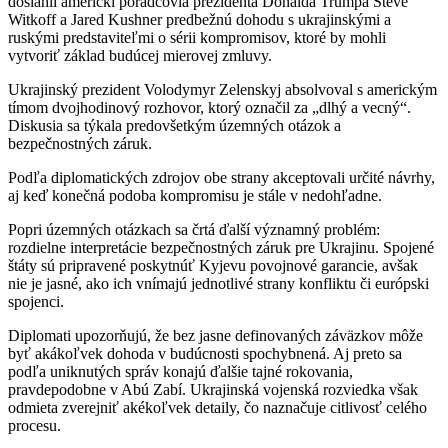
dosiahli americkí poradcovia prezidenta Donalda Trumpa Steve
Witkoff a Jared Kushner predbežnú dohodu s ukrajinskými a
ruskými predstaviteľmi o sérii kompromisov, ktoré by mohli
vytvoriť základ budúcej mierovej zmluvy.
Ukrajinský prezident Volodymyr Zelenskyj absolvoval s americkým
tímom dvojhodinový rozhovor, ktorý označil za „dlhý a vecný“.
Diskusia sa týkala predovšetkým územných otázok a
bezpečnostných záruk.
Podľa diplomatických zdrojov obe strany akceptovali určité návrhy,
aj keď konečná podoba kompromisu je stále v nedohľadne.
Popri územných otázkach sa črtá ďalší významný problém:
rozdielne interpretácie bezpečnostných záruk pre Ukrajinu. Spojené
štáty sú pripravené poskytnúť Kyjevu povojnové garancie, avšak
nie je jasné, ako ich vnímajú jednotlivé strany konfliktu či európski
spojenci.
Diplomati upozorňujú, že bez jasne definovaných záväzkov môže
byť akákoľvek dohoda v budúcnosti spochybnená. Aj preto sa
podľa uniknutých správ konajú ďalšie tajné rokovania,
pravdepodobne v Abú Zabí. Ukrajinská vojenská rozviedka však
odmieta zverejniť akékoľvek detaily, čo naznačuje citlivosť celého
procesu.