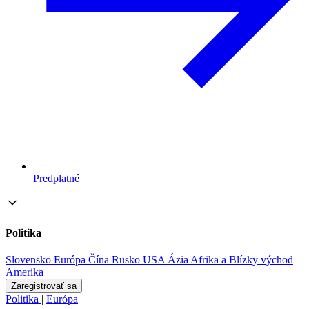
Predplatné
Politika
Slovensko
Európa
Čína
Rusko
USA
Ázia
Afrika a Blízky východ
Amerika
Zaregistrovať sa
Politika
|
Európa