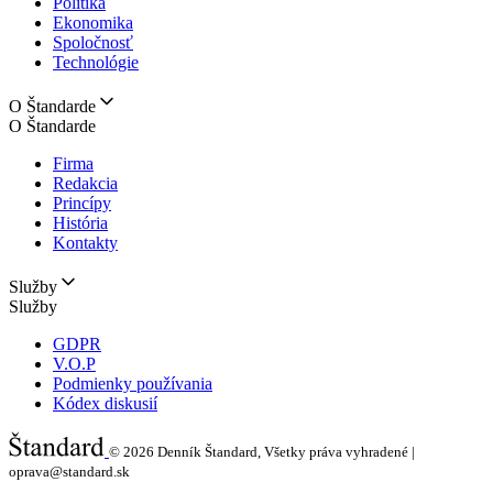
Politika
Ekonomika
Spoločnosť
Technológie
O Štandarde
O Štandarde
Firma
Redakcia
Princípy
História
Kontakty
Služby
Služby
GDPR
V.O.P
Podmienky používania
Kódex diskusií
© 2026
Denník Štandard, Všetky práva vyhradené |
oprava@standard.sk