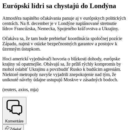
Európski lídri sa chystajú do Londýna
Atmosféra napätého očakávania panuje aj v európskych politických
centrách. Na 8. december je v Londýne naplánované stretnutie
lídrov Francúzska, Nemecka, Spojeného kráľovstva a Ukrajiny.
Očakáva sa, že tam bude prebiehať koordinácia spoločnej pozície
Západu, najmä v otázke bezpečnostných garantov a postojov k
územným ústupkom.
Hoci americkí vyjednávači hovoria o blízkosti dohody, európske
krajiny sú opatrnejšie. Obávajú sa, že príliš rýchly kompromis by
mohol oslabiť Ukrajinu a povzbudiť Rusko k budúcim agresiám.
Niektoré metropoly navyše vyjadrili znepokojenie nad tým, že
uniknuté návrhy údajne ustupujú Moskve v zásadných bodoch.
(reuters, axios, mja)
Komentáre
Zdielať