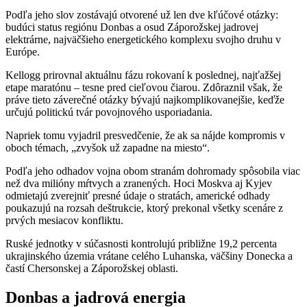
Podľa jeho slov zostávajú otvorené už len dve kľúčové otázky:
budúci status regiónu Donbas a osud Záporožskej jadrovej
elektrárne, najväčšieho energetického komplexu svojho druhu v
Európe.
Kellogg prirovnal aktuálnu fázu rokovaní k poslednej, najťažšej
etape maratónu – tesne pred cieľovou čiarou. Zdôraznil však, že
práve tieto záverečné otázky bývajú najkomplikovanejšie, keďže
určujú politickú tvár povojnového usporiadania.
Napriek tomu vyjadril presvedčenie, že ak sa nájde kompromis v
oboch témach, „zvyšok už zapadne na miesto“.
Podľa jeho odhadov vojna obom stranám dohromady spôsobila viac
než dva milióny mŕtvych a zranených. Hoci Moskva aj Kyjev
odmietajú zverejniť presné údaje o stratách, americké odhady
poukazujú na rozsah deštrukcie, ktorý prekonal všetky scenáre z
prvých mesiacov konfliktu.
Ruské jednotky v súčasnosti kontrolujú približne 19,2 percenta
ukrajinského územia vrátane celého Luhanska, väčšiny Donecka a
častí Chersonskej a Záporožskej oblasti.
Donbas a jadrová energia