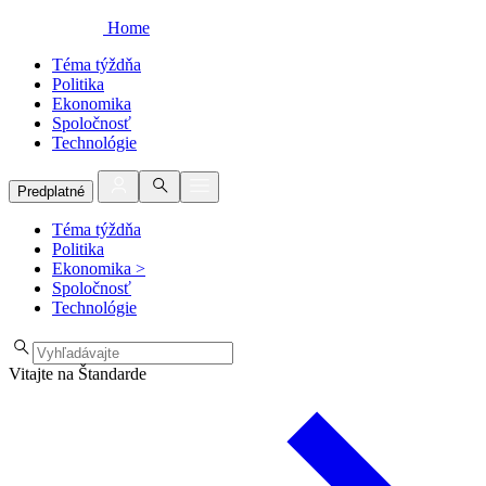
Home
Téma týždňa
Politika
Ekonomika
Spoločnosť
Technológie
Predplatné
Téma týždňa
Politika
Ekonomika
>
Spoločnosť
Technológie
Vitajte na Štandarde