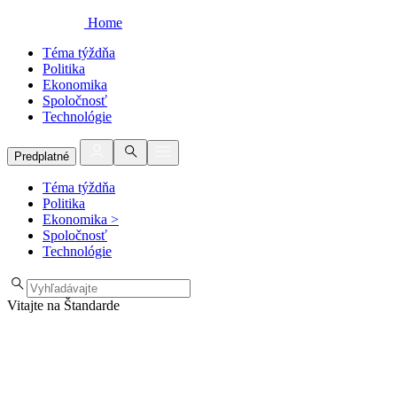
Home
Téma týždňa
Politika
Ekonomika
Spoločnosť
Technológie
Predplatné
Téma týždňa
Politika
Ekonomika
>
Spoločnosť
Technológie
Vitajte na Štandarde