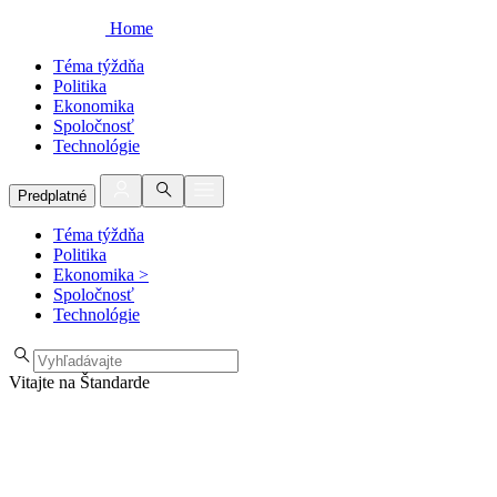
Home
Téma týždňa
Politika
Ekonomika
Spoločnosť
Technológie
Predplatné
Téma týždňa
Politika
Ekonomika
>
Spoločnosť
Technológie
Vitajte na Štandarde