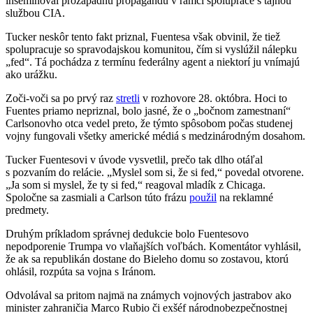
inseminoval prozápadnú propagandu v rámci spolupráce s tajnou
službou CIA.
Tucker neskôr tento fakt priznal, Fuentesa však obvinil, že tiež
spolupracuje so spravodajskou komunitou, čím si vyslúžil nálepku
„fed“. Tá pochádza z termínu federálny agent a niektorí ju vnímajú
ako urážku.
Zoči-voči sa po prvý raz
stretli
v rozhovore 28. októbra. Hoci to
Fuentes priamo nepriznal, bolo jasné, že o „bočnom zamestnaní“
Carlsonovho otca vedel preto, že týmto spôsobom počas studenej
vojny fungovali všetky americké médiá s medzinárodným dosahom.
Tucker Fuentesovi v úvode vysvetlil, prečo tak dlho otáľal
s pozvaním do relácie. „Myslel som si, že si fed,“ povedal otvorene.
„Ja som si myslel, že ty si fed,“ reagoval mladík z Chicaga.
Spoločne sa zasmiali a Carlson túto frázu
použil
na reklamné
predmety.
Druhým príkladom správnej dedukcie bolo Fuentesovo
nepodporenie Trumpa vo vlaňajších voľbách. Komentátor vyhlásil,
že ak sa republikán dostane do Bieleho domu so zostavou, ktorú
ohlásil, rozpúta sa vojna s Iránom.
Odvolával sa pritom najmä na známych vojnových jastrabov ako
minister zahraničia Marco Rubio či exšéf národnobezpečnostnej