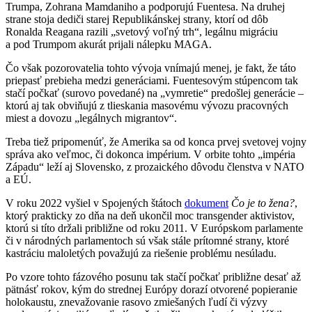
Trumpa, Zohrana Mamdaniho a podporujú Fuentesa. Na druhej
strane stoja dediči starej Republikánskej strany, ktorí od dôb
Ronalda Reagana razili „svetový voľný trh“, legálnu migráciu
a pod Trumpom akurát prijali nálepku MAGA.
Čo však pozorovatelia tohto vývoja vnímajú menej, je fakt, že táto
priepasť prebieha medzi generáciami. Fuentesovým stúpencom tak
stačí počkať (surovo povedané) na „vymretie“ predošlej generácie –
ktorú aj tak obviňujú z tlieskania masovému vývozu pracovných
miest a dovozu „legálnych migrantov“.
Treba tiež pripomenúť, že Amerika sa od konca prvej svetovej vojny
správa ako veľmoc, či dokonca impérium. V orbite tohto „impéria
Západu“ leží aj Slovensko, z prozaického dôvodu členstva v NATO
a EÚ.
V roku 2022 vyšiel v Spojených štátoch
dokument
Čo je to žena?
,
ktorý prakticky zo dňa na deň ukončil moc transgender aktivistov,
ktorú si títo držali približne od roku 2011. V Európskom parlamente
či v národných parlamentoch sú však stále prítomné strany, ktoré
kastráciu maloletých považujú za riešenie problému nesúladu.
Po vzore tohto fázového posunu tak stačí počkať približne desať až
pätnásť rokov, kým do strednej Európy dorazí otvorené popieranie
holokaustu, znevažovanie rasovo zmiešaných ľudí či výzvy