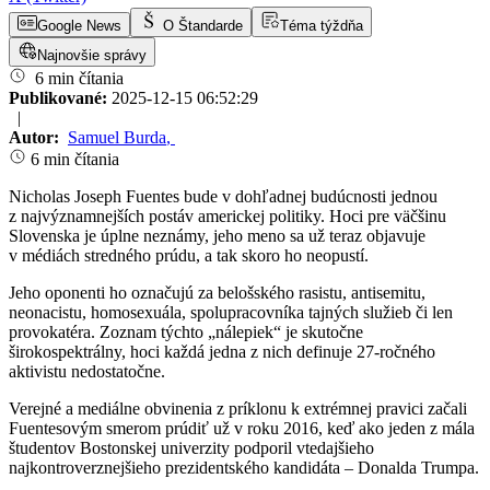
Google News
O Štandarde
Téma týždňa
Najnovšie správy
6 min čítania
Publikované:
2025-12-15 06:52:29
|
Autor:
Samuel Burda
,
6 min čítania
Nicholas Joseph Fuentes bude v dohľadnej budúcnosti jednou
z najvýznamnejších postáv americkej politiky. Hoci pre väčšinu
Slovenska je úplne neznámy, jeho meno sa už teraz objavuje
v médiách stredného prúdu, a tak skoro ho neopustí.
Jeho oponenti ho označujú za belošského rasistu, antisemitu,
neonacistu, homosexuála, spolupracovníka tajných služieb či len
provokatéra. Zoznam týchto „nálepiek“ je skutočne
širokospektrálny, hoci každá jedna z nich definuje 27-ročného
aktivistu nedostatočne.
Verejné a mediálne obvinenia z príklonu k extrémnej pravici začali
Fuentesovým smerom prúdiť už v roku 2016, keď ako jeden z mála
študentov Bostonskej univerzity podporil vtedajšieho
najkontroverznejšieho prezidentského kandidáta – Donalda Trumpa.