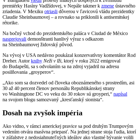
V Bangladéši
viedli
protesty mladých dospelých k zvrhnutiu
premiérky Hasíny Vadžídovej, v Nepále takmer k
zmene
ústavného
zriadenia. V Mexiku
otriasli
dôverou v ľavicovú vládu prezidentky
Claudie Sheinbaumovej – a rovnako sa priklonili k antisemitskej
rétorike.
Na bočný vchod do prezidentského paláca v Ciudad de México
nasprejovali
demonštranti hanlivý výraz s odkazom
na Sheinbaumovej židovský pôvod.
Na vývoj v USA nedávno poukázal konzervatívny komentátor Rod
Dreher. Autor
knihy
Neži v lži
, ktorý v roku 2022 emigroval
do Budapešti, sa s odvolaním sa na zdroj vyjadril na adresu
posilňovania „groyperov“.
„Ako som sa dozvedel od človeka oboznámeného s prostredím, asi
30 až 40 percent členov personálu Republikánskej strany
vo Washingtone DC vo veku do 30 rokov sú groyperi,“
napísal
na svojom blogu samozvaný „kresťanský sionista“.
Dosah na zvyšok impéria
Ako vidno, v rámci americkej pravice sa pod druhým Trumpovým
vedením otvára masívna priepasť. Na jednej strane stoja ľudia, ktorí
v zúfalstve z nedosiahnuteľných ideálov ako vlastné bývanie volili