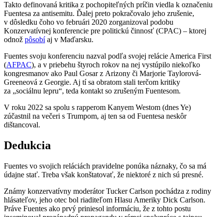
Takto definovaná kritika z pochopiteľných príčin viedla k označeniu
Fuentesa za antisemitu. Ďalej preto pokračovalo jeho zrušenie,
v dôsledku čoho vo februári 2020 zorganizoval podobu
Konzervatívnej konferencie pre politickú činnosť (CPAC) – ktorej
odnož
pôsobí
aj v Maďarsku.
Fuentes svoju konferenciu nazval podľa svojej relácie America First
(
AFPAC
), a v priebehu štyroch rokov na nej vystúpilo niekoľko
kongresmanov ako Paul Gosar z Arizony či Marjorie Taylorová-
Greeneová z Georgie. Aj tí sa obratom stali terčom kritiky
za „sociálnu lepru“, teda kontakt so zrušeným Fuentesom.
V roku 2022 sa spolu s rapperom Kanyem Westom (dnes Ye)
zúčastnil na večeri s Trumpom, aj ten sa od Fuentesa neskôr
dištancoval.
Dedukcia
Fuentes vo svojich reláciách pravidelne ponúka náznaky, čo sa má
údajne stať. Treba však konštatovať, že niektoré z nich sú presné.
Známy konzervatívny moderátor Tucker Carlson pochádza z rodiny
hlásateľov, jeho otec bol riaditeľom Hlasu Ameriky Dick Carlson.
Práve Fuentes ako prvý priniesol informáciu, že z tohto postu