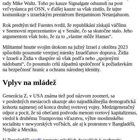
rady Mike Waltz. Toho po kauze Signalgate odsunuli na post
veľvyslanca pri OSN, v ďalšej kauze sa však zistilo, že tajne
komunikuje s izraelským premiérom Benjaminom Netanjahuom.
Rok predtým tiež Fuentes tvrdil, že republikáni získajú väčšinu
v Snemovni reprezentantov aj v Senáte, čo sa skutočne stalo. Jeho
argumentom však bolo, že za to „vlastne môže Hamas“.
Militantné hnutie svojím útokom na južný Izrael z októbra 2023
spôsobilo posunutie verejnej mienky Izraelčanov doprava. Židia
v Izraeli a Židia v diaspóre sú však podľa neho „spojenými
nádobami“, čo posunulo celú západnú spoločnosť k požiadavkám
na bezpečnosť hraníc a ochranu národnej identity.
Vplyv na mládež
Generácia Z, v USA známa tiež pod názvom zoomeri, sa
v posledných mesiacoch ukazuje ako najradikálnejšia demografická
kohorta najmenej od konca druhej svetovej vojny. Medzigeneračný
odpor a pocit, že sú obeťami podvodu menom svetový kapitalizmus,
viedol k druhému Trumpovmu víťazstvu, výhre moslimského
socialistu v newyorských voľbách, ale aj k protestom v Bangladéši,
Nepále a Mexiku.