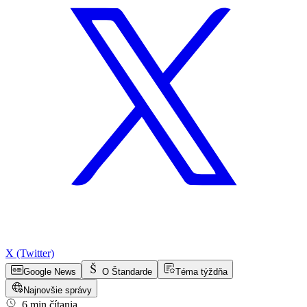
X (Twitter)
Google News
O Štandarde
Téma týždňa
Najnovšie správy
6 min čítania