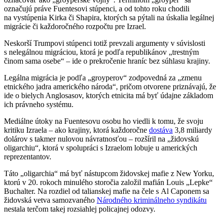
označujú práve Fuentesovi stúpenci, a od tohto roku chodili
na vystúpenia Kirka či Shapira, ktorých sa pýtali na úskalia legálnej
migrácie či každoročného rozpočtu pre Izrael.
Neskorší Trumpovi stúpenci totiž prevzali argumenty v súvislosti
s nelegálnou migráciou, ktorá je podľa republikánov „trestným
činom sama osebe“ – ide o prekročenie hraníc bez súhlasu krajiny.
Legálna migrácia je podľa „groyperov“ zodpovedná za „zmenu
etnického jadra amerického národa“, pričom otvorene priznávajú, že
ide o bielych Anglosasov, ktorých etnicita má byť údajne základom
ich právneho systému.
Mediálne útoky na Fuentesovu osobu ho viedli k tomu, že svoju
kritiku Izraela – ako krajiny, ktorá každoročne
dostáva
3,8 miliardy
dolárov s takmer nulovou návratnosťou – rozšíril na „židovskú
oligarchiu“, ktorá v spolupráci s Izraelom lobuje u amerických
reprezentantov.
Táto „oligarchia“ má byť nástupcom židovskej mafie z New Yorku,
ktorú v 20. rokoch minulého storočia založil mafián Louis „Lepke“
Buchalter. Na rozdiel od talianskej mafie na čele s Al Caponem sa
židovská vetva samozvaného
Národného kriminálneho syndikátu
nestala terčom takej rozsiahlej policajnej odozvy.