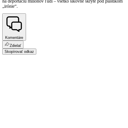
na deportáciu miliónov ľudí – všetko šikovne skryté pod pláštikom
„irónie“.
Komentáre
Zdielať
Skopírovať odkaz