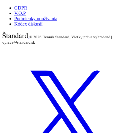
GDPR
V.O.P
Podmienky používania
Kódex diskusií
© 2026
Denník Štandard, Všetky práva vyhradené |
oprava@standard.sk