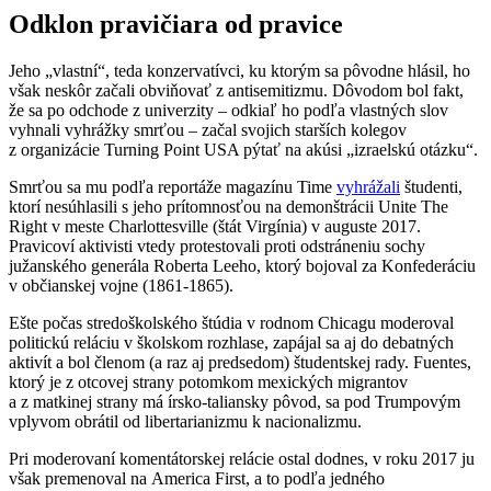
Odklon pravičiara od pravice
Jeho „vlastní“, teda konzervatívci, ku ktorým sa pôvodne hlásil, ho
však neskôr začali obviňovať z antisemitizmu. Dôvodom bol fakt,
že sa po odchode z univerzity – odkiaľ ho podľa vlastných slov
vyhnali vyhrážky smrťou – začal svojich starších kolegov
z organizácie Turning Point USA pýtať na akúsi „izraelskú otázku“.
Smrťou sa mu podľa reportáže magazínu Time
vyhrážali
študenti,
ktorí nesúhlasili s jeho prítomnosťou na demonštrácii Unite The
Right v meste Charlottesville (štát Virgínia) v auguste 2017.
Pravicoví aktivisti vtedy protestovali proti odstráneniu sochy
južanského generála Roberta Leeho, ktorý bojoval za Konfederáciu
v občianskej vojne (1861-1865).
Ešte počas stredoškolského štúdia v rodnom Chicagu moderoval
politickú reláciu v školskom rozhlase, zapájal sa aj do debatných
aktivít a bol členom (a raz aj predsedom) študentskej rady. Fuentes,
ktorý je z otcovej strany potomkom mexických migrantov
a z matkinej strany má írsko-taliansky pôvod, sa pod Trumpovým
vplyvom obrátil od libertarianizmu k nacionalizmu.
Pri moderovaní komentátorskej relácie ostal dodnes, v roku 2017 ju
však premenoval na America First, a to podľa jedného