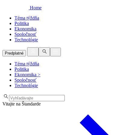
Home
Téma týždňa
Politika
Ekonomika
Spoločnosť
Technológie
Predplatné
Téma týždňa
Politika
Ekonomika
>
Spoločnosť
Technológie
Vitajte na Štandarde