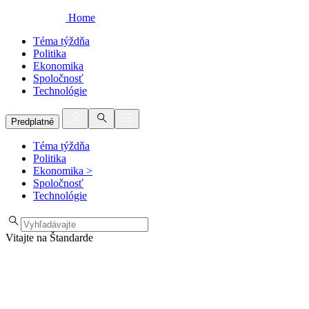
Home
Téma týždňa
Politika
Ekonomika
Spoločnosť
Technológie
Predplatné
Téma týždňa
Politika
Ekonomika
>
Spoločnosť
Technológie
Vitajte na Štandarde