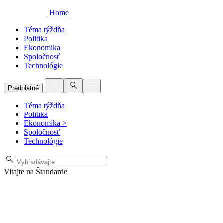
Home
Téma týždňa
Politika
Ekonomika
Spoločnosť
Technológie
Predplatné
Téma týždňa
Politika
Ekonomika
>
Spoločnosť
Technológie
Vitajte na Štandarde