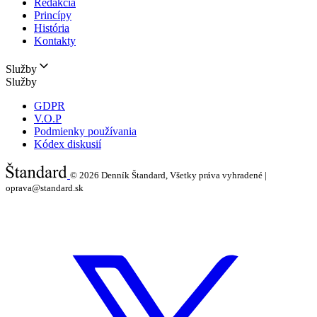
Redakcia
Princípy
História
Kontakty
Služby
Služby
GDPR
V.O.P
Podmienky používania
Kódex diskusií
© 2026
Denník Štandard, Všetky práva vyhradené |
oprava@standard.sk