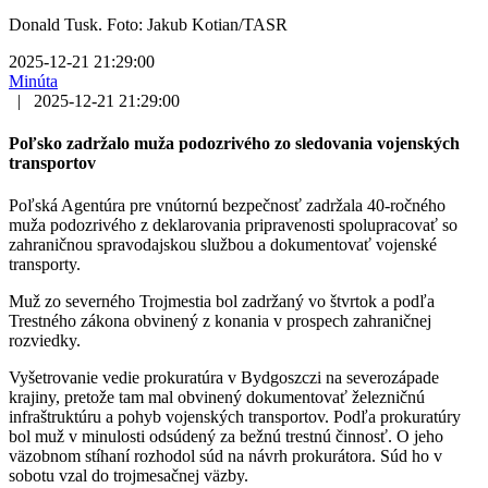
Donald Tusk. Foto: Jakub Kotian/TASR
2025-12-21 21:29:00
Minúta
|
2025-12-21 21:29:00
Poľsko zadržalo muža podozrivého zo sledovania vojenských
transportov
Poľská Agentúra pre vnútornú bezpečnosť zadržala 40-ročného
muža podozrivého z deklarovania pripravenosti spolupracovať so
zahraničnou spravodajskou službou a dokumentovať vojenské
transporty.
Muž zo severného Trojmestia bol zadržaný vo štvrtok a podľa
Trestného zákona obvinený z konania v prospech zahraničnej
rozviedky.
Vyšetrovanie vedie prokuratúra v Bydgoszczi na severozápade
krajiny, pretože tam mal obvinený dokumentovať železničnú
infraštruktúru a pohyb vojenských transportov. Podľa prokuratúry
bol muž v minulosti odsúdený za bežnú trestnú činnosť. O jeho
väzobnom stíhaní rozhodol súd na návrh prokurátora. Súd ho v
sobotu vzal do trojmesačnej väzby.