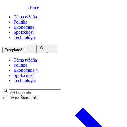
Home
Téma týždňa
Politika
Ekonomika
Spoločnosť
Technológie
Predplatné
Téma týždňa
Politika
Ekonomika
>
Spoločnosť
Technológie
Vitajte na Štandarde