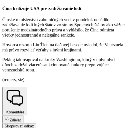
Čína kritizuje USA pre zadržiavanie lodí
Čínske ministerstvo zahraničných vecí v pondelok odsúdilo
zadržiavanie lodí iných štátov zo strany Spojených štátov ako vážne
porušenie medzinárodného práva a vyhlásilo, že Čína odmieta
všetky jednostranné a nelegálne sankcie.
Hovorca rezortu Lin Ťien na tlačovej besede uviedol, že Venezuela
má právo rozvíjať vzťahy s inými krajinami.
Peking tak reagoval na kroky Washingtonu, ktorý v uplynulých
dňoch zadržal viaceré sankcionované tankery prepravujúce
venezuelskú ropu.
(reuters, sie)
Komentáre
Zdielať
Skopírovať odkaz