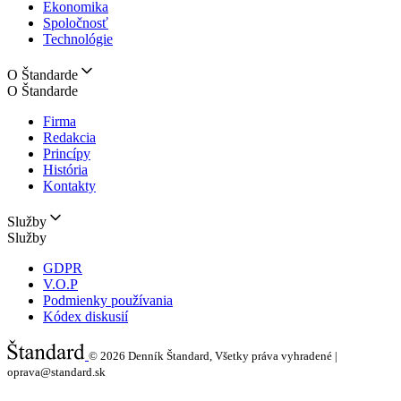
Ekonomika
Spoločnosť
Technológie
O Štandarde
O Štandarde
Firma
Redakcia
Princípy
História
Kontakty
Služby
Služby
GDPR
V.O.P
Podmienky používania
Kódex diskusií
© 2026
Denník Štandard, Všetky práva vyhradené |
oprava@standard.sk