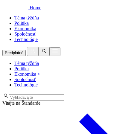
Home
Téma týždňa
Politika
Ekonomika
Spoločnosť
Technológie
Predplatné
Téma týždňa
Politika
Ekonomika
>
Spoločnosť
Technológie
Vitajte na Štandarde