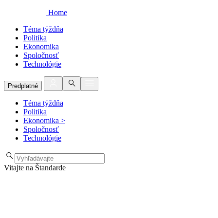
Home
Téma týždňa
Politika
Ekonomika
Spoločnosť
Technológie
Predplatné
Téma týždňa
Politika
Ekonomika
>
Spoločnosť
Technológie
Vitajte na Štandarde