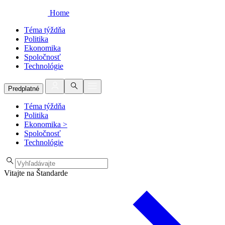
Home
Téma týždňa
Politika
Ekonomika
Spoločnosť
Technológie
Predplatné
Téma týždňa
Politika
Ekonomika
>
Spoločnosť
Technológie
Vitajte na Štandarde