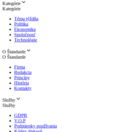
Kategórie
Kategórie
Téma týždňa
Politika
Ekonomika
Spoločnosť
Technológie
O Štandarde
O Štandarde
Firma
Redakcia
Princípy
História
Kontakty
Služby
Služby
GDPR
V.O.P
Podmienky používania
Kódex diskusií