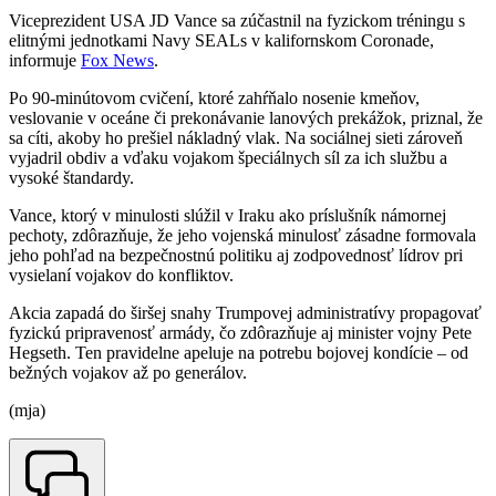
Viceprezident USA JD Vance sa zúčastnil na fyzickom tréningu s
elitnými jednotkami Navy SEALs v kalifornskom Coronade,
informuje
Fox News
.
Po 90-minútovom cvičení, ktoré zahŕňalo nosenie kmeňov,
veslovanie v oceáne či prekonávanie lanových prekážok, priznal, že
sa cíti, akoby ho prešiel nákladný vlak. Na sociálnej sieti zároveň
vyjadril obdiv a vďaku vojakom špeciálnych síl za ich službu a
vysoké štandardy.
Vance, ktorý v minulosti slúžil v Iraku ako príslušník námornej
pechoty, zdôrazňuje, že jeho vojenská minulosť zásadne formovala
jeho pohľad na bezpečnostnú politiku aj zodpovednosť lídrov pri
vysielaní vojakov do konfliktov.
Akcia zapadá do širšej snahy Trumpovej administratívy propagovať
fyzickú pripravenosť armády, čo zdôrazňuje aj minister vojny Pete
Hegseth. Ten pravidelne apeluje na potrebu bojovej kondície – od
bežných vojakov až po generálov.
(mja)