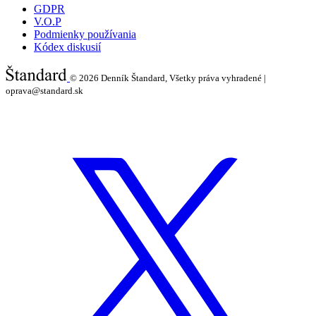
GDPR
V.O.P
Podmienky používania
Kódex diskusií
© 2026
Denník Štandard, Všetky práva vyhradené |
oprava@standard.sk