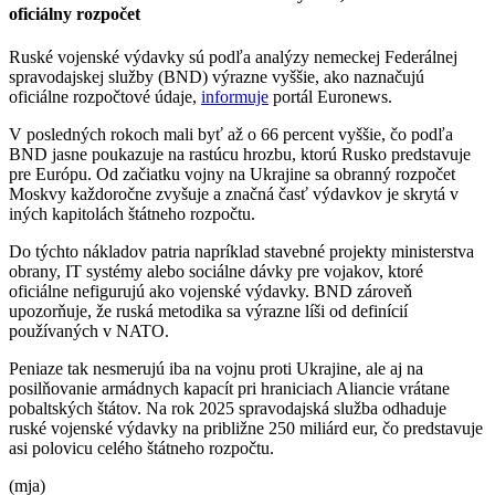
oficiálny rozpočet
Ruské vojenské výdavky sú podľa analýzy nemeckej Federálnej
spravodajskej služby (BND) výrazne vyššie, ako naznačujú
oficiálne rozpočtové údaje,
informuje
portál Euronews.
V posledných rokoch mali byť až o 66 percent vyššie, čo podľa
BND jasne poukazuje na rastúcu hrozbu, ktorú Rusko predstavuje
pre Európu. Od začiatku vojny na Ukrajine sa obranný rozpočet
Moskvy každoročne zvyšuje a značná časť výdavkov je skrytá v
iných kapitolách štátneho rozpočtu.
Do týchto nákladov patria napríklad stavebné projekty ministerstva
obrany, IT systémy alebo sociálne dávky pre vojakov, ktoré
oficiálne nefigurujú ako vojenské výdavky. BND zároveň
upozorňuje, že ruská metodika sa výrazne líši od definícií
používaných v NATO.
Peniaze tak nesmerujú iba na vojnu proti Ukrajine, ale aj na
posilňovanie armádnych kapacít pri hraniciach Aliancie vrátane
pobaltských štátov. Na rok 2025 spravodajská služba odhaduje
ruské vojenské výdavky na približne 250 miliárd eur, čo predstavuje
asi polovicu celého štátneho rozpočtu.
(mja)