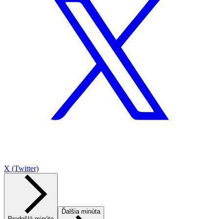
X (Twitter)
Ďalšia minúta
Predošlá minúta