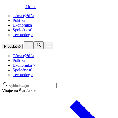
Home
Téma týždňa
Politika
Ekonomika
Spoločnosť
Technológie
Predplatné
Téma týždňa
Politika
Ekonomika
>
Spoločnosť
Technológie
Vitajte na Štandarde