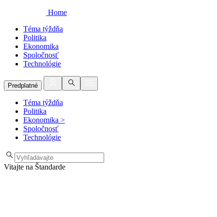
Home
Téma týždňa
Politika
Ekonomika
Spoločnosť
Technológie
Predplatné
Téma týždňa
Politika
Ekonomika
>
Spoločnosť
Technológie
Vitajte na Štandarde