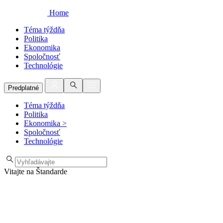
Home
Téma týždňa
Politika
Ekonomika
Spoločnosť
Technológie
Predplatné
Téma týždňa
Politika
Ekonomika
>
Spoločnosť
Technológie
Vitajte na Štandarde