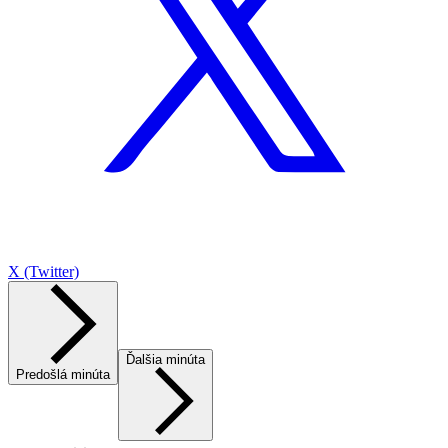
X (Twitter)
Ďalšia minúta
Predošlá minúta