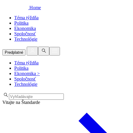
Home
Téma týždňa
Politika
Ekonomika
Spoločnosť
Technológie
Predplatné
Téma týždňa
Politika
Ekonomika
>
Spoločnosť
Technológie
Vitajte na Štandarde