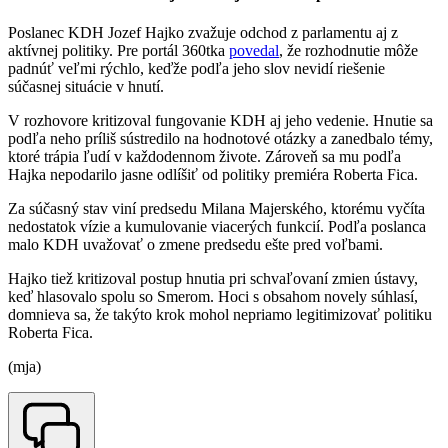
Poslanec KDH Jozef Hajko zvažuje odchod z parlamentu aj z
aktívnej politiky. Pre portál 360tka
povedal
, že rozhodnutie môže
padnúť veľmi rýchlo, keďže podľa jeho slov nevidí riešenie
súčasnej situácie v hnutí.
V rozhovore kritizoval fungovanie KDH aj jeho vedenie. Hnutie sa
podľa neho príliš sústredilo na hodnotové otázky a zanedbalo témy,
ktoré trápia ľudí v každodennom živote. Zároveň sa mu podľa
Hajka nepodarilo jasne odlíšiť od politiky premiéra Roberta Fica.
Za súčasný stav viní predsedu Milana Majerského, ktorému vyčíta
nedostatok vízie a kumulovanie viacerých funkcií. Podľa poslanca
malo KDH uvažovať o zmene predsedu ešte pred voľbami.
Hajko tiež kritizoval postup hnutia pri schvaľovaní zmien ústavy,
keď hlasovalo spolu so Smerom. Hoci s obsahom novely súhlasí,
domnieva sa, že takýto krok mohol nepriamo legitimizovať politiku
Roberta Fica.
(mja)