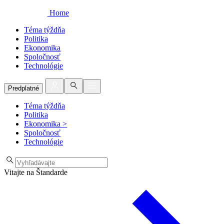
Home
Téma týždňa
Politika
Ekonomika
Spoločnosť
Technológie
Predplatné
Téma týždňa
Politika
Ekonomika
>
Spoločnosť
Technológie
Vitajte na Štandarde