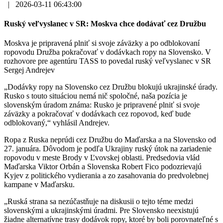
|
2026-03-11 06:43:00
Ruský veľvyslanec v SR: Moskva chce dodávať cez Družbu
Moskva je pripravená plniť si svoje záväzky a po odblokovaní
ropovodu Družba pokračovať v dodávkach ropy na Slovensko. V
rozhovore pre agentúru TASS to povedal ruský veľvyslanec v SR
Sergej Andrejev
„Dodávky ropy na Slovensko cez Družbu blokujú ukrajinské úrady.
Rusko s touto situáciou nemá nič spoločné, naša pozícia je
slovenským úradom známa: Rusko je pripravené plniť si svoje
záväzky a pokračovať v dodávkach cez ropovod, keď bude
odblokovaný,“ vyhlásil Andrejev.
Ropa z Ruska neprúdi cez Družbu do Maďarska a na Slovensko od
27. januára. Dôvodom je podľa Ukrajiny ruský útok na zariadenie
ropovodu v meste Brody v Ľvovskej oblasti. Predsedovia vlád
Maďarska Viktor Orbán a Slovenska Robert Fico podozrievajú
Kyjev z politického vydierania a zo zasahovania do predvolebnej
kampane v Maďarsku.
„Ruská strana sa nezúčastňuje na diskusii o tejto téme medzi
slovenskými a ukrajinskými úradmi. Pre Slovensko neexistujú
žiadne alternatívne trasy dodávok ropy, ktoré by boli porovnateľné s