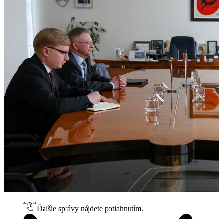
Ďalšie správy nájdete potiahnutím.