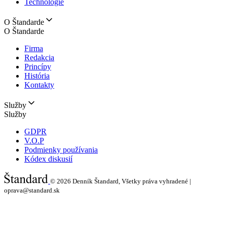
Technológie
O Štandarde
O Štandarde
Firma
Redakcia
Princípy
História
Kontakty
Služby
Služby
GDPR
V.O.P
Podmienky používania
Kódex diskusií
© 2026
Denník Štandard, Všetky práva vyhradené |
oprava@standard.sk