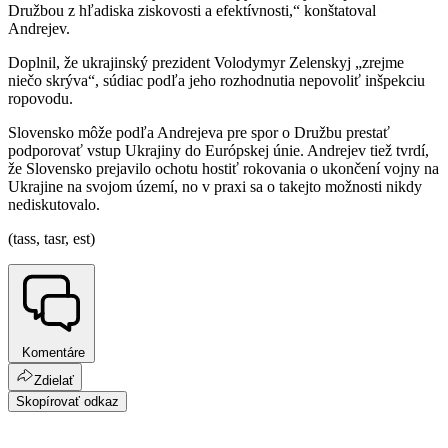
Družbou z hľadiska ziskovosti a efektívnosti,“ konštatoval
Andrejev.
Doplnil, že ukrajinský prezident Volodymyr Zelenskyj „zrejme
niečo skrýva“, súdiac podľa jeho rozhodnutia nepovoliť inšpekciu
ropovodu.
Slovensko môže podľa Andrejeva pre spor o Družbu prestať
podporovať vstup Ukrajiny do Európskej únie. Andrejev tiež tvrdí,
že Slovensko prejavilo ochotu hostiť rokovania o ukončení vojny na
Ukrajine na svojom území, no v praxi sa o takejto možnosti nikdy
nediskutovalo.
(tass, tasr, est)
Komentáre
Zdielať
Skopírovať odkaz