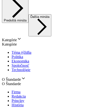
Ďalšia minúta
Predošlá minúta
Kategórie
Kategórie
Téma týždňa
Politika
Ekonomika
Spoločnosť
Technológie
O Štandarde
O Štandarde
Firma
Redakcia
Princípy
História