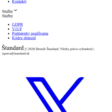
Kontakty
Služby
Služby
GDPR
V.O.P
Podmienky používania
Kódex diskusií
© 2026
Denník Štandard, Všetky práva vyhradené |
oprava@standard.sk