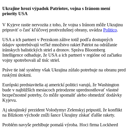
Ukrajine hrozí výpadok Patriotov, vojna s Iránom mení
priority USA
V Kyjeve rastie nervozita z toho, že vojna s Iránom môže Ukrajinu
pripraviť o časť kľúčovej protivzdušnej obrany, uvádza
Politico
.
USA a ich partneri v Perzskom zálive totiž podľa dostupných
údajov spotrebúvajú veľké množstvo rakiet Patriot na odrážanie
iránskych balistických striel a dronov. Správa Bloomberg
Intelligence odhaduje, že USA a ich partneri v regióne od začiatku
vojny spotrebovali až tisíc striel.
Práve tie isté systémy však Ukrajina zúfalo potrebuje na obranu pred
ruskými útokmi.
Európski predstavitelia aj americkí politici varujú, že Washington
bude v najbližších mesiacoch prirodzene uprednostňovať vlastné
bezpečnostné potreby, čo môže spomaliť alebo obmedziť dodávky
Kyjevu.
Aj ukrajinský prezident Volodymyr Zelenskyj pripustil, že konflikt
na Blízkom východe zníži šance Ukrajiny získať ďalšie rakety.
Problém navyše prehlbuje pomalá výroba. Hoci firma Lockheed