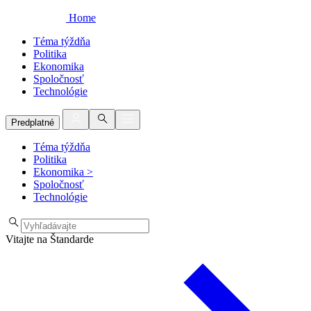
Home
Téma týždňa
Politika
Ekonomika
Spoločnosť
Technológie
Predplatné
Téma týždňa
Politika
Ekonomika
>
Spoločnosť
Technológie
Vitajte na Štandarde